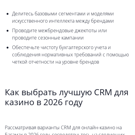
Делитесь базовыми сегментами и моделями
искусственного интеллекта между брендами
Проводите межбрендовые джекпоты или
проводите сезонные кампании
Обеспечьте чистоту бухгалтерского учета и
соблюдения нормативных требований с помощью
четкой отчетности на уровне брендов
Как выбрать лучшую CRM для
казино в 2026 году
Рассматривая варианты CRM для онлайн-казино на
Багамах в 2026 году, сосредоточьтесь на следующих