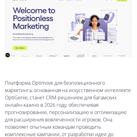
Платформа Optimove для безпозиционного
маркетинга, основанная на искусственном интеллекте
OptiGenie, станет CRM-решением для багамских
онлайн-казино в 2026 году, обеспечивая
прогнозирование, персонализацию и оптимизацию
для расширения вовлеченности игроков. Она
позволяет опытным командам проводить
комплексные кампании, от разработки идеи до