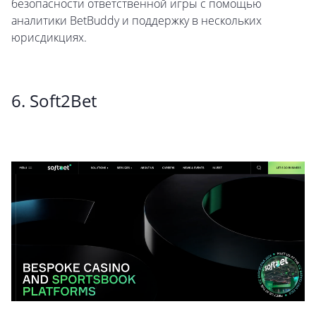
безопасности ответственной игры с помощью
аналитики BetBuddy и поддержку в нескольких
юрисдикциях.
6. Soft2Bet