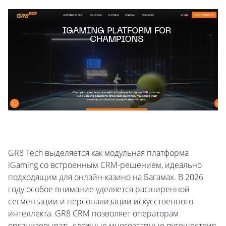
GR8 Tech выделяется как модульная платформа
iGaming со встроенным CRM-решением, идеально
подходящим для онлайн-казино на Багамах. В 2026
году особое внимание уделяется расширенной
сегментации и персонализации искусственного
интеллекта. GR8 CRM позволяет операторам
организовывать сложные многоэтапные путешествия