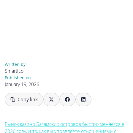
Written by
Smartico
Published on
January 19, 2026
Copy link
Рынок казино Багамских островов быстро меняется в
2026 году, и то, как вы управляете отношениями с