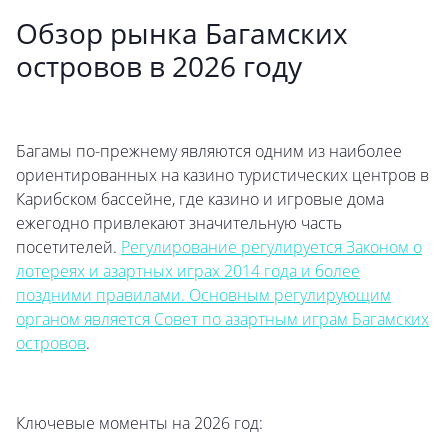
Обзор рынка Багамских
островов в 2026 году
Багамы по-прежнему являются одним из наиболее
ориентированных на казино туристических центров в
Карибском бассейне, где казино и игровые дома
ежегодно привлекают значительную часть
посетителей.
Регулирование регулируется Законом о
лотереях и азартных играх 2014 года и более
поздними правилами. Основным регулирующим
органом является Совет по азартным играм Багамских
островов
.
Ключевые моменты на 2026 год: