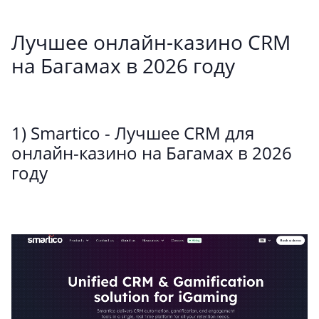
Лучшее онлайн-казино CRM
на Багамах в 2026 году
1) Smartico - Лучшее CRM для
онлайн-казино на Багамах в 2026
году