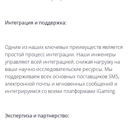
Интеграция и поддержка:
Одним из наших ключевых преимуществ является
простой процесс интеграции. Наши инженеры
управляют всей интеграцией, снижая нагрузку на
ваши научно-исследовательские ресурсы. Мы
поддерживаем всех основных поставщиков SMS,
электронной почты и мгновенных сообщений и
интегрируемся со всеми платформами iGaming.
Экспертиза и партнерство: