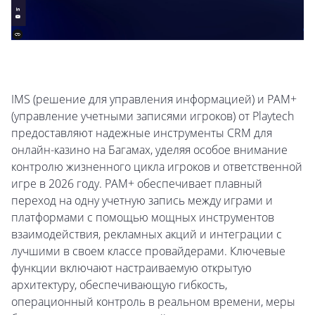
IMS (решение для управления информацией) и PAM+
(управление учетными записями игроков) от Playtech
предоставляют надежные инструменты CRM для
онлайн-казино на Багамах, уделяя особое внимание
контролю жизненного цикла игроков и ответственной
игре в 2026 году. PAM+ обеспечивает плавный
переход на одну учетную запись между играми и
платформами с помощью мощных инструментов
взаимодействия, рекламных акций и интеграции с
лучшими в своем классе провайдерами. Ключевые
функции включают настраиваемую открытую
архитектуру, обеспечивающую гибкость,
операционный контроль в реальном времени, меры