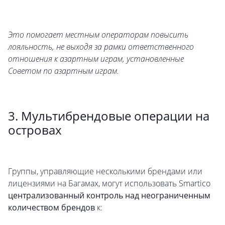
Это помогает местным операторам повысить
лояльность, не выходя за рамки ответственного
отношения к азартным играм, установленные
Советом по азартным играм.
3. Мультибрендовые операции на
островах
Группы, управляющие несколькими брендами или
лицензиями на Багамах, могут использовать Smartico
централизованный контроль над неограниченным
количеством брендов
к: