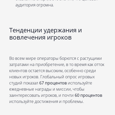
аудитория огромна.
Тенденции удержания и
вовлечения игроков
Во всем мире операторы борются с растущими
затратами на приобретение, в то время как отток
клиентов остается высоким, особенно среди
новых игроков. Глобальный опрос игровых
студий показал
67 процентов
используйте
ежедневные награды и миссии, чтобы
заинтересовать игроков, и почти
60 процентов
используйте достижения и проблемы.