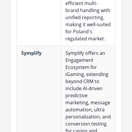
efficient multi-
brand handling with
unified reporting,
making it well-suited
for Poland's
regulated market.
Symplify
Symplify offers an
Engagement
Ecosystem for
iGaming, extending
beyond CRM to
include AI-driven
predictive
marketing, message
automation, ultra
personalization, and
conversion testing
for casino and