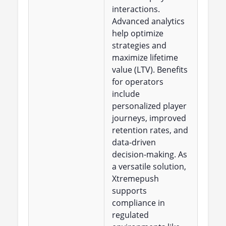
interactions.
Advanced analytics
help optimize
strategies and
maximize lifetime
value (LTV). Benefits
for operators
include
personalized player
journeys, improved
retention rates, and
data-driven
decision-making. As
a versatile solution,
Xtremepush
supports
compliance in
regulated