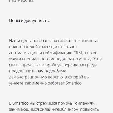
партнерства.
Цены и доступность:
Наши цены основаны на количестве активных
пользователей в месяц и включают
автоматизацию и геймификацию CRM, а также
услуги специального менеджера по успеху. Хотя
мы не предлагаем пробную версию, мы рады
предоставить вам подробную
демонстрационную версию, в которой вы
узнаете, как именно работает Smartico.
В Smartico мы стремимся помочь компаниям,
занимающимся онлайн-гемблингом, повысить