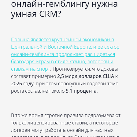
онлайн-гемблингу нужна
умная CRM?
Польша является крупнейшей экономикой в
Центральной и Восточной Европе, и ее сектор
онлайн-гемблинга продолжает расширяться
благодаря играм в стиле казино, лотереям и
ставкам на спорт
. Прогнозируется, что доходы
составят примерно
2,5 млрд долларов США к
2026 году
, при этом совокупный годовой темп
роста составляет около
5,1 процента
.
В то же время строгие правила подразумевают
только лицензированные ставки, а некоторые
лотереи могут работать онлайн для частных