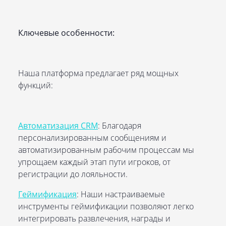
Ключевые особенности:
Наша платформа предлагает ряд мощных
функций:
Автоматизация CRM
: Благодаря
персонализированным сообщениям и
автоматизированным рабочим процессам мы
упрощаем каждый этап пути игроков, от
регистрации до лояльности.
Геймификация
: Наши настраиваемые
инструменты геймификации позволяют легко
интегрировать развлечения, награды и