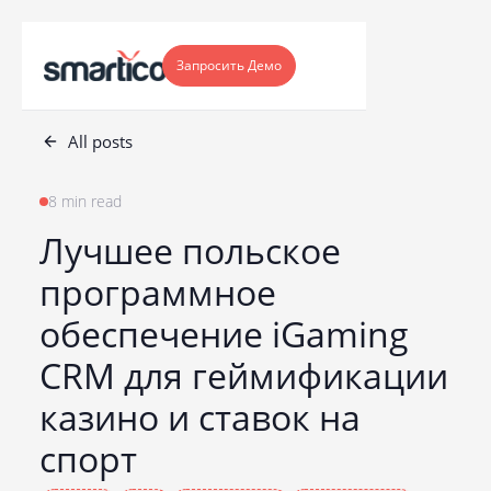
Запросить Демо
All posts
8 min read
Лучшее польское
программное
обеспечение iGaming
CRM для геймификации
казино и ставок на
спорт