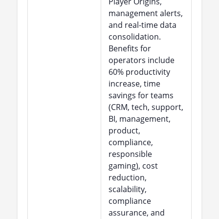
Player Origins,
management alerts,
and real-time data
consolidation.
Benefits for
operators include
60% productivity
increase, time
savings for teams
(CRM, tech, support,
BI, management,
product,
compliance,
responsible
gaming), cost
reduction,
scalability,
compliance
assurance, and