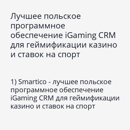
Лучшее польское
программное
обеспечение iGaming CRM
для геймификации казино
и ставок на спорт
1) Smartico - лучшее польское
программное обеспечение
iGaming CRM для геймификации
казино и ставок на спорт