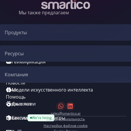
Мы также предлагаем
Продукты
Автоматизация CRM
Ресурсы
Геймификация
Блог
Компания
Система бонусов
Новости
О нас
Модели искусственного интеллекта
Помощь
Связь с нами
Джекпот
sales@smartico.ai
Вакансии
Бесплатные мини-игры
We're hiring
Конфиденциальность
Настройки файлов cookie