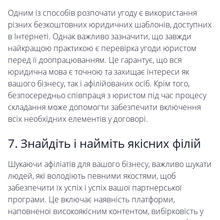
Одним із способів розпочати угоду є використання
різних безкоштовних юридичних шаблонів, доступних
в Інтернеті. Однак важливо зазначити, що завжди
найкращою практикою є перевірка угоди юристом
перед її доопрацюванням. Це гарантує, що вся
юридична мова є точною та захищає інтереси як
вашого бізнесу, так і афілійованих осіб. Крім того,
безпосередньо співпраця з юристом під час процесу
складання може допомогти забезпечити включення
всіх необхідних елементів у договорі.
7. Знайдіть і найміть якісних філій
Шукаючи афіліатів для вашого бізнесу, важливо шукати
людей, які володіють певними якостями, щоб
забезпечити їх успіх і успіх вашої партнерської
програми. Це включає наявність платформи,
наповненої високоякісним контентом, вибірковість у