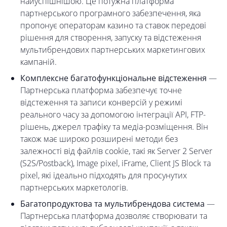
найуспішнішою. Це потужна платформа
партнерського програмного забезпечення, яка
пропонує операторам казино та ставок передові
рішення для створення, запуску та відстеження
мультибрендових партнерських маркетингових
кампаній.
Комплексне багатофункціональне відстеження
—
Партнерська платформа забезпечує точне
відстеження та записи конверсій у режимі
реального часу за допомогою інтеграції API, FTP-
рішень, джерел трафіку та медіа-розміщення. Він
також має широко розширені методи без
залежності від файлів cookie, такі як Server 2 Server
(S2S/Postback), Image pixel, iFrame, Client JS Block та
pixel, які ідеально підходять для просунутих
партнерських маркетологів.
Багатопродуктова та мультибрендова система
—
Партнерська платформа дозволяє створювати та