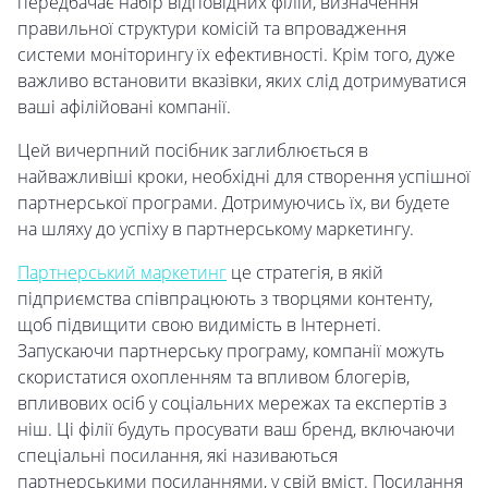
передбачає набір відповідних філій, визначення
правильної структури комісій та впровадження
системи моніторингу їх ефективності. Крім того, дуже
важливо встановити вказівки, яких слід дотримуватися
ваші афілійовані компанії.
Цей вичерпний посібник заглиблюється в
найважливіші кроки, необхідні для створення успішної
партнерської програми. Дотримуючись їх, ви будете
на шляху до успіху в партнерському маркетингу.
Партнерський маркетинг
це стратегія, в якій
підприємства співпрацюють з творцями контенту,
щоб підвищити свою видимість в Інтернеті.
Запускаючи партнерську програму, компанії можуть
скористатися охопленням та впливом блогерів,
впливових осіб у соціальних мережах та експертів з
ніш. Ці філії будуть просувати ваш бренд, включаючи
спеціальні посилання, які називаються
партнерськими посиланнями, у свій вміст. Посилання