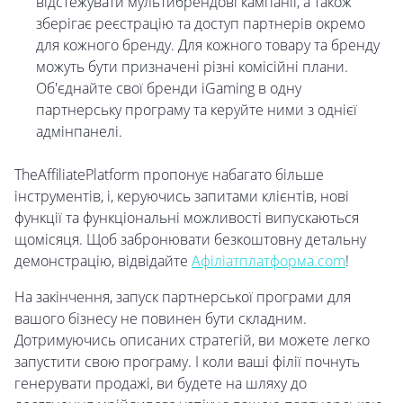
відстежувати мультибрендові кампанії, а також
зберігає реєстрацію та доступ партнерів окремо
для кожного бренду. Для кожного товару та бренду
можуть бути призначені різні комісійні плани.
Об'єднайте свої бренди iGaming в одну
партнерську програму та керуйте ними з однієї
адмінпанелі.
TheAffiliatePlatform пропонує набагато більше
інструментів, і, керуючись запитами клієнтів, нові
функції та функціональні можливості випускаються
щомісяця. Щоб забронювати безкоштовну детальну
демонстрацію, відвідайте
Афіліатплатформа.com
!
На закінчення, запуск партнерської програми для
вашого бізнесу не повинен бути складним.
Дотримуючись описаних стратегій, ви можете легко
запустити свою програму. І коли ваші філії почнуть
генерувати продажі, ви будете на шляху до