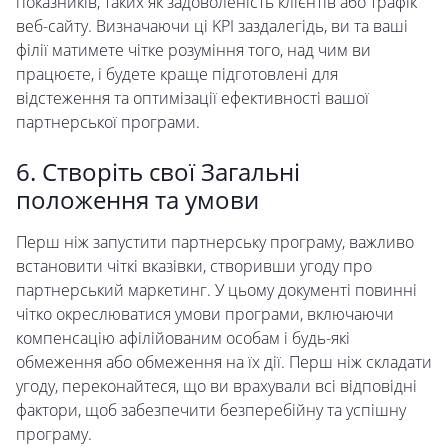
показників, таких як задоволеність клієнтів або трафік
веб-сайту. Визначаючи ці KPI заздалегідь, ви та ваші
філії матимете чітке розуміння того, над чим ви
працюєте, і будете краще підготовлені для
відстеження та оптимізації ефективності вашої
партнерської програми.
6. Створіть свої Загальні
положення та умови
Перш ніж запустити партнерську програму, важливо
встановити чіткі вказівки, створивши угоду про
партнерський маркетинг. У цьому документі повинні
чітко окреслюватися умови програми, включаючи
компенсацію афілійованим особам і будь-які
обмеження або обмеження на їх дії. Перш ніж складати
угоду, переконайтеся, що ви врахували всі відповідні
фактори, щоб забезпечити безперебійну та успішну
програму.