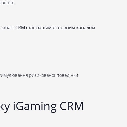
равців.
,
smart CRM стає вашим основним каналом
 стимулювання ризикованої поведінки
ку iGaming CRM