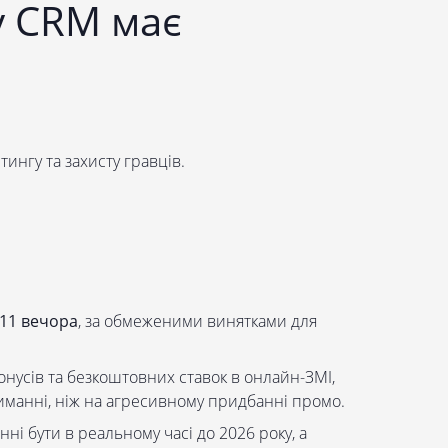
у CRM має
ингу та захисту гравців.
 11 вечора
, за обмеженими винятками для
нусів та безкоштовних ставок в онлайн-ЗМІ,
иманні, ніж на агресивному придбанні промо.
нні бути в реальному часі до 2026 року, а