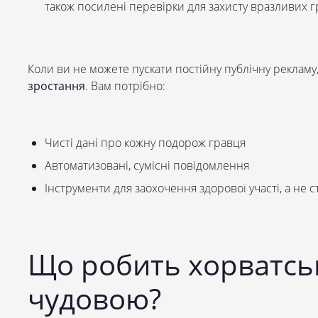
також посилені перевірки для захисту вразливих г
Коли ви не можете пускати постійну публічну рекламу
зростання
. Вам потрібно:
Чисті дані про кожну подорож гравця
Автоматизовані, сумісні повідомлення
Інструменти для заохочення здорової участі, а не
Що робить хорватсь
чудовою?