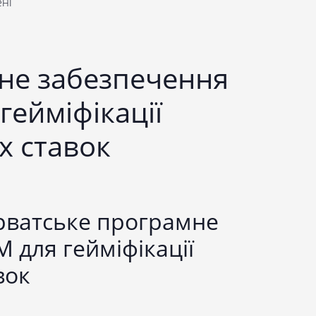
ені
не забезпечення
гейміфікації
х ставок
орватське програмне
 для гейміфікації
вок