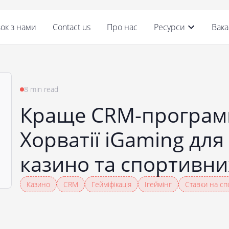
зок з нами
Contact us
Про нас
Ресурси
Вака
8 min read
Краще CRM-програм
Хорватії iGaming для 
казино та спортивни
Казино
CRM
Гейміфікація
Ігеймінг
Ставки на сп