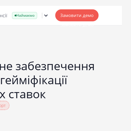
нсії
Замовити демо
Наймаємо
не забезпечення
гейміфікації
х ставок
орт