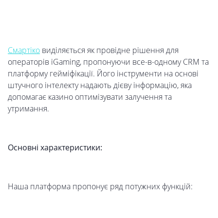
Смартіко
виділяється як провідне рішення для
операторів iGaming, пропонуючи все-в-одному CRM та
платформу гейміфікації. Його інструменти на основі
штучного інтелекту надають дієву інформацію, яка
допомагає казино оптимізувати залучення та
утримання.
Основні характеристики:
Наша платформа пропонує ряд потужних функцій: