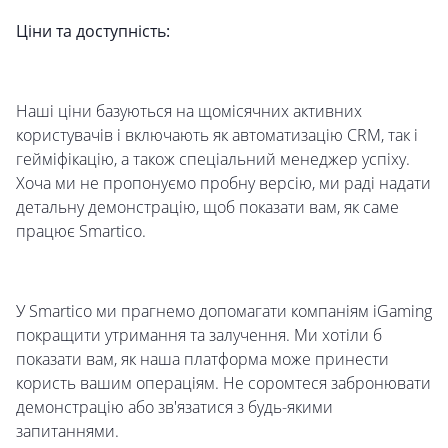
Ціни та доступність:
Наші ціни базуються на щомісячних активних
користувачів і включають як автоматизацію CRM, так і
гейміфікацію, а також спеціальний менеджер успіху.
Хоча ми не пропонуємо пробну версію, ми раді надати
детальну демонстрацію, щоб показати вам, як саме
працює Smartico.
У Smartico ми прагнемо допомагати компаніям iGaming
покращити утримання та залучення. Ми хотіли б
показати вам, як наша платформа може принести
користь вашим операціям. Не соромтеся забронювати
демонстрацію або зв'язатися з будь-якими
запитаннями.