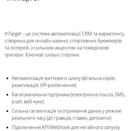
InTarget - це система автоматизації CRM та маркетингу,
створена для онлайн-казино, спортивних букмекерів
та лотерей, з сильним акцентом на поведінкові
тригери. Ключові сильні сторони:
Автоматизація життєвого циклу (вітальна серія,
реактивація, VIP-роз'яснення)
Багатоканальна підтримка (електронна пошта, SMS,
push, веб-хуки)
Сильна сегментація та отримання даних у режимі
реального часу (дії гравців, ставки, депозити)
Підключення API/Webhook для негайного запуску