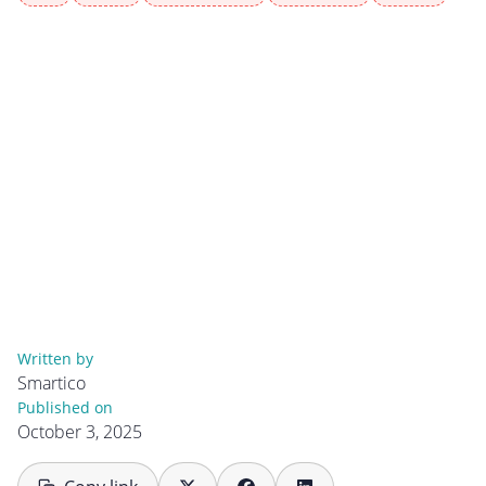
Written by
Smartico
Published on
October 3, 2025