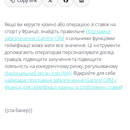
Copy link
Якщо ви керуєте казино або операцією зі ставок на
спорт у Франції, знайдіть правильне
Програмне
забезпечення iGaming CRM
з сильними функціями
гейміфікації може мати все значення. Ці інструменти
допомагають операторам персоналізувати досвід
гравців, підвищити залучення та підвищити
лояльність на конкурентному ринку, регульованому
Національний орган ігор (ANJ)
. Відкрийте для себе
найкраще програмне забезпечення iGaming CRM у
Франції для гейміфікації казино та спортивних ставок
!
{{cta-банер}}