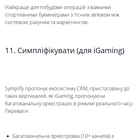
Найкраще для побудови операцій з важкими
спортивними букмекерами з тісним зв'язком між
системою рахунків та маркетингом.
11. Симпліфікувати (для iGaming)
Symplify пропонує екосистему CRM, пристосовану до
таких вертикалей, як iGaming, пропонуючи
багатоканальну оркестрацію в режимі реального часу.
Переваги:
Багатоканальна оркестровка (10+ каналів) з