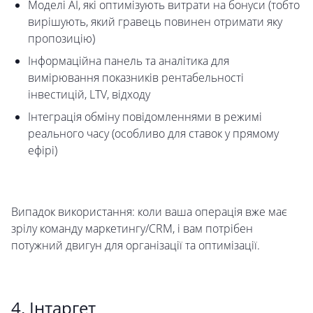
Моделі AI, які оптимізують витрати на бонуси (тобто
вирішують, який гравець повинен отримати яку
пропозицію)
Інформаційна панель та аналітика для
вимірювання показників рентабельності
інвестицій, LTV, відходу
Інтеграція обміну повідомленнями в режимі
реального часу (особливо для ставок у прямому
ефірі)
Випадок використання: коли ваша операція вже має
зрілу команду маркетингу/CRM, і вам потрібен
потужний двигун для організації та оптимізації.
4. Інтаргет