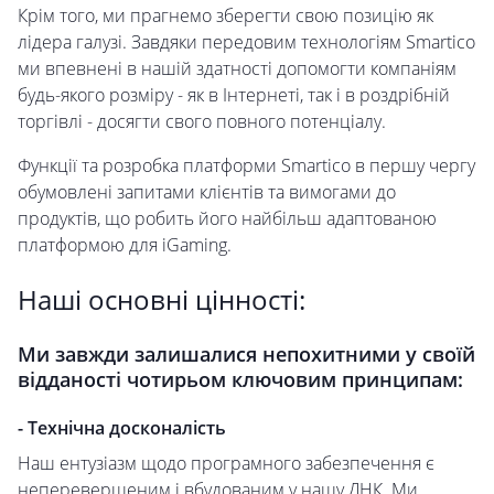
Крім того, ми прагнемо зберегти свою позицію як
лідера галузі. Завдяки передовим технологіям Smartico
ми впевнені в нашій здатності допомогти компаніям
будь-якого розміру - як в Інтернеті, так і в роздрібній
торгівлі - досягти свого повного потенціалу.
Функції та розробка платформи Smartico в першу чергу
обумовлені запитами клієнтів та вимогами до
продуктів, що робить його найбільш адаптованою
платформою для iGaming.
Наші основні цінності:
Ми завжди залишалися непохитними у своїй
відданості чотирьом ключовим принципам:
- Технічна досконалість
Наш ентузіазм щодо програмного забезпечення є
неперевершеним і вбудованим у нашу ДНК. Ми