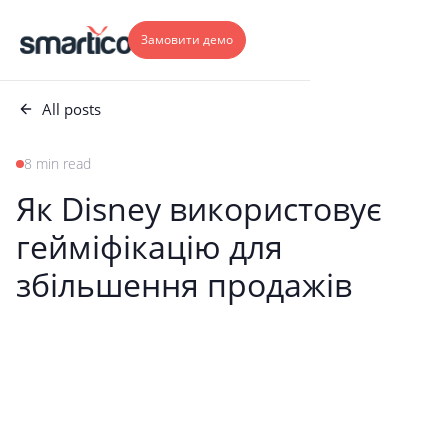
Замовити демо
All posts
8 min read
Як Disney використовує
гейміфікацію для
збільшення продажів