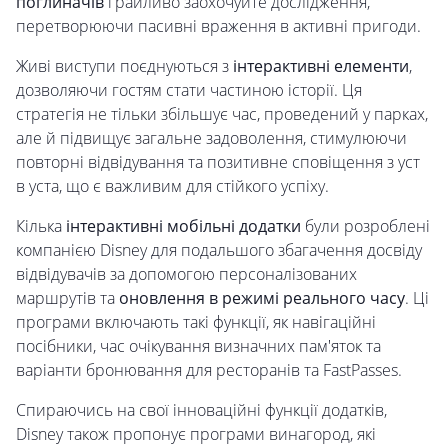
поглиначів
грайливо заохочуйте дослідження,
перетворюючи пасивні враження в активні пригоди.
Живі виступи поєднуються з
інтерактивні елементи
,
дозволяючи гостям стати частиною історії. Ця
стратегія не тільки збільшує час, проведений у парках,
але й підвищує загальне задоволення, стимулюючи
повторні відвідування та позитивне сповіщення з уст
в уста, що є важливим для стійкого успіху.
Кілька
інтерактивні мобільні додатки
були розроблені
компанією Disney для подальшого збагачення досвіду
відвідувачів за допомогою персоналізованих
маршрутів та
оновлення в режимі реального часу
. Ці
програми включають такі функції, як навігаційні
посібники, час очікування визначних пам'яток та
варіанти бронювання для ресторанів та FastPasses.
Спираючись на свої інноваційні функції додатків,
Disney також пропонує програми винагород, які