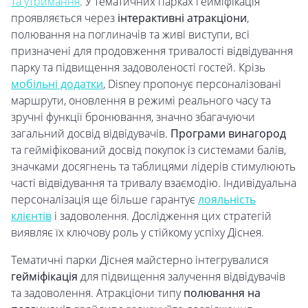
та утримання
. У тематичних парках гейміфікація
проявляється через
інтерактивні атракціони
,
полювання на поглиначів та живі виступи, всі
призначені для продовження тривалості відвідування
парку та підвищення задоволеності гостей. Крізь
мобільні додатки
, Disney пропонує персоналізовані
маршрути, оновлення в режимі реального часу та
зручні функції бронювання, значно збагачуючи
загальний досвід відвідувачів.
Програми винагород
та гейміфікований досвід покупок із системами балів,
значками досягнень та таблицями лідерів стимулюють
часті відвідування та тривалу взаємодію. Індивідуальна
персоналізація ще більше гарантує
лояльність
клієнтів
і задоволення. Дослідження цих стратегій
виявляє їх ключову роль у стійкому успіху Діснея.
Тематичні парки Діснея майстерно інтегрувалися
гейміфікація
для підвищення залучення відвідувачів
та задоволення. Атракціони типу
полювання на