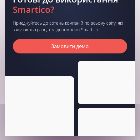
Smartico?
Приєднуйтесь до сотень компаній по всьому світу, які
залучають гравців за допомогою Smartico.
Замовити демо