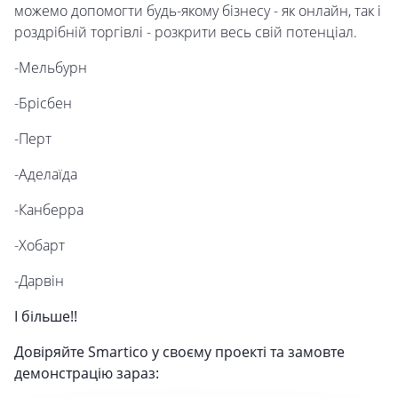
можемо допомогти будь-якому бізнесу - як онлайн, так і
роздрібній торгівлі - розкрити весь свій потенціал.
-Мельбурн
-Брісбен
-Перт
-Аделаїда
-Канберра
-Хобарт
-Дарвін
І більше!!
Довіряйте Smartico у своєму проекті та замовте
демонстрацію зараз: