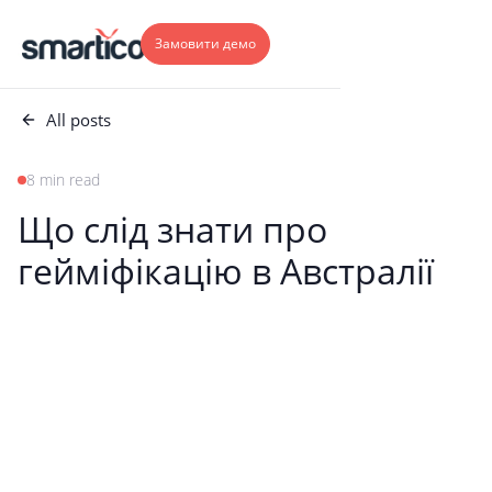
Замовити демо
All posts
8 min read
Що слід знати про
гейміфікацію в Австралії