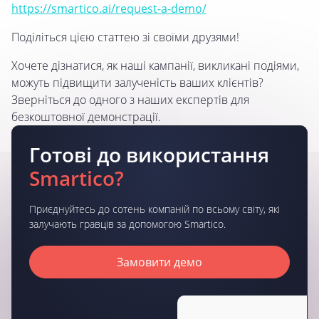
https://smartico.ai/request-a-demo/
Поділіться цією статтею зі своїми друзями!
Хочете дізнатися, як наші кампанії, викликані подіями,
можуть підвищити залученість ваших клієнтів?
Зверніться до одного з наших експертів для
безкоштовної демонстрації.
Готові до використання
Smartico?
Приєднуйтесь до сотень компаній по всьому світу, які
залучають гравців за допомогою Smartico.
Замовити демо