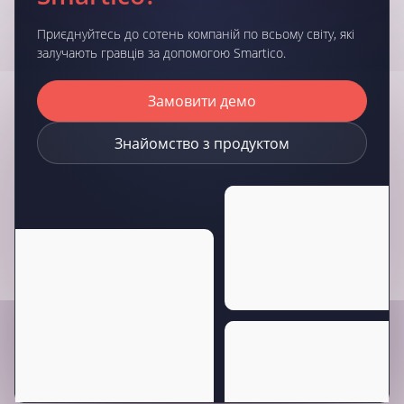
Приєднуйтесь до сотень компаній по всьому світу, які
залучають гравців за допомогою Smartico.
Замовити демо
Знайомство з продуктом