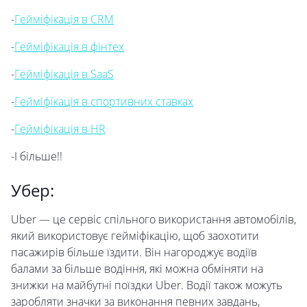
-
Гейміфікація в CRM
-
Гейміфікація в фінтех
-
Гейміфікація в SaaS
-
Гейміфікація в спортивних ставках
-
Гейміфікація в HR
-І більше!!
Убер:
Uber — це сервіс спільного використання автомобілів,
який використовує гейміфікацію, щоб заохотити
пасажирів більше їздити. Він нагороджує водіїв
балами за більше водіння, які можна обміняти на
знижки на майбутні поїздки Uber. Водії також можуть
заробляти значки за виконання певних завдань,