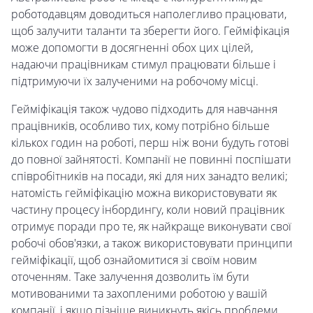
роботодавцям доводиться наполегливо працювати,
щоб залучити таланти та зберегти його. Гейміфікація
може допомогти в досягненні обох цих цілей,
надаючи працівникам стимул працювати більше і
підтримуючи їх залученими на робочому місці.
Гейміфікація також чудово підходить для навчання
працівників, особливо тих, кому потрібно більше
кількох годин на роботі, перш ніж вони будуть готові
до повної зайнятості. Компанії не повинні поспішати
співробітників на посади, які для них занадто великі;
натомість гейміфікацію можна використовувати як
частину процесу інбордингу, коли новий працівник
отримує поради про те, як найкраще виконувати свої
робочі обов'язки, а також використовувати принципи
гейміфікації, щоб ознайомитися зі своїм новим
оточенням. Таке залучення дозволить їм бути
мотивованими та захопленими роботою у вашій
компанії, і якщо пізніше виникнуть якісь проблеми