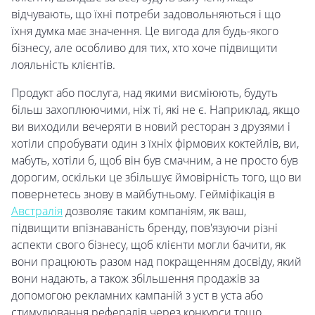
відчувають, що їхні потреби задовольняються і що
їхня думка має значення. Це вигода для будь-якого
бізнесу, але особливо для тих, хто хоче підвищити
лояльність клієнтів.
Продукт або послуга, над якими висміюють, будуть
більш захоплюючими, ніж ті, які не є. Наприклад, якщо
ви виходили вечеряти в новий ресторан з друзями і
хотіли спробувати один з їхніх фірмових коктейлів, ви,
мабуть, хотіли б, щоб він був смачним, а не просто був
дорогим, оскільки це збільшує ймовірність того, що ви
повернетесь знову в майбутньому. Гейміфікація в
Австралія
дозволяє таким компаніям, як ваш,
підвищити впізнаваність бренду, пов'язуючи різні
аспекти свого бізнесу, щоб клієнти могли бачити, як
вони працюють разом над покращенням досвіду, який
вони надають, а також збільшення продажів за
допомогою рекламних кампаній з уст в уста або
стимулювання рефералів через конкурси тощо...