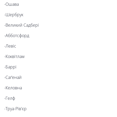
-Ошава
-Шербрук
-Великий Садбері
-Абботсфорд
-Левіс
-Коквітлам
-Баррі
-Саґенай
-Келовна
-Гелф
-Труа-Рів'єр