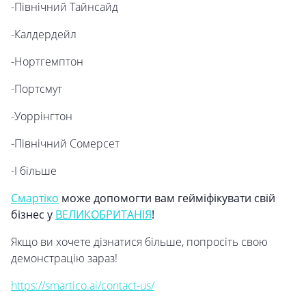
-Північний Тайнсайд
-Калдердейл
-Нортгемптон
-Портсмут
-Уоррінгтон
-Північний Сомерсет
-І більше
Смартіко
може допомогти вам гейміфікувати свій
бізнес у
ВЕЛИКОБРИТАНІЯ
!
Якщо ви хочете дізнатися більше, попросіть свою
демонстрацію зараз!
https://smartico.ai/contact-us/