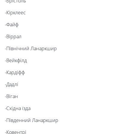
-Брістоль
-Кірклеес
-Файф
-Віррал
-Північний Ланаркшир
-Вейкфілд
-Кардіфф
-Дадлі
-Віган
-Східна їзда
-Південний Ланаркшир
-Ковентрі