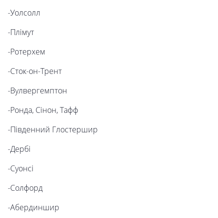
-Уолсолл
-Плімут
-Ротерхем
-Сток-он-Трент
-Вулвергемптон
-Ронда, Сінон, Тафф
-Південний Глостершир
-Дербі
-Суонсі
-Солфорд
-Абердиншир