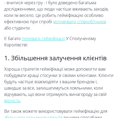
- вчитися через гру - і було доведено багатьма
дослідженнями, що люди частіше вживають заходів,
коли їм весело. Це робить гейміфікацію особливо
ефективною при спробі
мотивувати співробітників
або студенти.
Є багато
переваги гейміфікації
У Сполученому
Королівстві:
1. Збільшення залучення клієнтів
Хороша стратегія гейміфікації може допомогти вам
побудувати кращі стосунки зі своїми клієнтами. Клієнти
будуть частіше взаємодіяти з вашим брендом і,
швидше за все, залишатимуться лояльними, коли
відчувають, що вони отримують винагороду за свій
вірність
.
Ви також можете використовувати гейміфікацію для
збільшити залучення клієнтів
іншими способами,