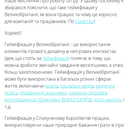
наше мислення про роботу та гру. У цьому посібнику я
збираюся пояснити, що таке гейміфікація у
Великобританії, як вона працює та чому це корисно
для компаній та працівників. По
Смартіко
!
Ходімо!!
Гейміфікація у Великобританії - це використання
елементів ігрового дизайну в неігрових контекстах.
Ідея, що стоїть за
гейміфікація
полягає в тому, що
можна зробити звичайні завдання веселішими, а отже,
більш захоплюючими. Гейміфікація у Великобританії
може бути використана в багатьох різних сферах
життя, включаючи
освіта
,
соціальні медіа
,
медична
освіта
,
управління знаннями
,
охорони здоров'я
,
криптовалюта і блокчейн
,
ВІДДІЛ КАДРІВ
,
колл-центри
, і
т.д.
Гейміфікація у Сполученому Королівстві працює,
використовуючи наше природне бажання грати в ігри