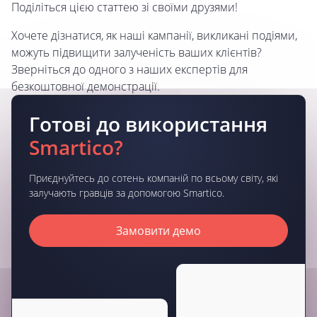
Поділіться цією статтею зі своїми друзями!
Хочете дізнатися, як наші кампанії, викликані подіями,
можуть підвищити залученість ваших клієнтів?
Зверніться до одного з наших експертів для
безкоштовної демонстрації.
Готові до використання
Smartico?
Приєднуйтесь до сотень компаній по всьому світу, які
залучають гравців за допомогою Smartico.
Замовити демо