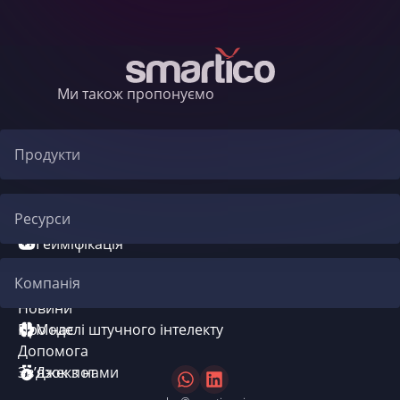
Ми також пропонуємо
Продукти
Автоматизація CRM
Ресурси
Гейміфікація
Блог
Компанія
Система бонусів
Новини
Про нас
Моделі штучного інтелекту
Допомога
Зв’язок з нами
Джекпот