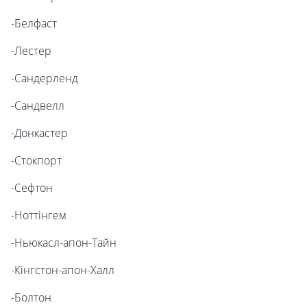
-Белфаст
-Лестер
-Сандерленд
-Сандвелл
-Донкастер
-Стокпорт
-Сефтон
-Ноттінгем
-Ньюкасл-апон-Тайн
-Кінгстон-апон-Халл
-Болтон