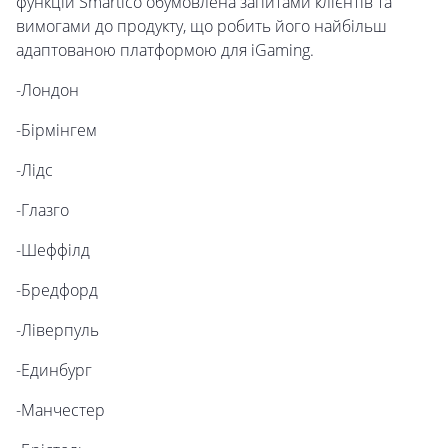
функцій Smartico обумовлена запитами клієнтів та
вимогами до продукту, що робить його найбільш
адаптованою платформою для iGaming.
-Лондон
-Бірмінгем
-Лідс
-Глазго
-Шеффілд
-Бредфорд
-Ліверпуль
-Единбург
-Манчестер