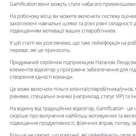
Gamification вони можуть стати набагато приємнішим
На робочому місці ви можете включити систему оцінки,
захоплюючі навчальні шляхи та різні рівні складності 
підвищенням мотивації ваших співробітників.
У цій статті ми розглянемо, що таке гейміфікація на робо
переваг, які це приносить.
Придуманий серійним підприємцем Натаном Лендсом, т
елементів відеоігор у програмне забезпечення для пі
створення єдності команди.
Це може включати пільги клієнта/співробітника/учнів, 
рівнями, спеціальні значки (наприклад, статус VIP) та 
На відміну від традиційних відеоігор, Gamification - це 
скоріше про вилучення найбільш мотивуючих та весели
підвищення продуктивності, фізичних вправ, потоку, з
Більше не секрет, що компанії, які гейміфікують свою 