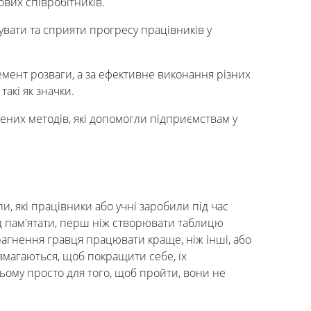
ових співробітників.
жувати та сприяти прогресу працівників у
мент розваги, а за ефективне виконання різних
акі як значки.
них методів, які допомогли підприємствам у
и, які працівники або учні заробили під час
лід пам'ятати, перш ніж створювати таблицю
прагнення гравця працювати краще, ніж інші, або
змагаються, щоб покращити себе, їх
цьому просто для того, щоб пройти, вони не