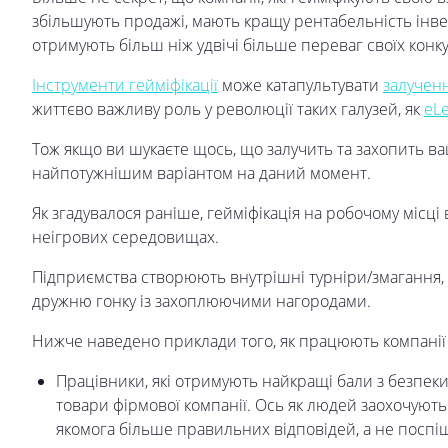
збільшують продажі, мають кращу рентабельність інвес
отримують більш ніж удвічі більше переваг своїх конку
Інструменти гейміфікації
може катапультувати
залученн
життєво важливу роль у революції таких галузей, як
eLe
Тож якщо ви шукаєте щось, що залучить та захопить ваш
найпотужнішим варіантом на даний момент.
Як згадувалося раніше, гейміфікація на робочому місці
неігрових середовищах.
Підприємства створюють внутрішні турніри/змагання, 
дружню гонку із захоплюючими нагородами.
Нижче наведено приклади того, як працюють компанії 
Працівники, які отримують найкращі бали з безпеки
товари фірмової компанії. Ось як людей заохочуют
якомога більше правильних відповідей, а не поспіш