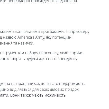
ити повсякденні повсякденні завдання на
вижними навчальними програмами. Наприклад, у
д назвою America's Army, яку потенційні
знання та навички.
 інструментом набору персоналу, який сприяє
також творить чудеса для свого брендингу.
еджена на працівниках, які багато подорожують.
ійно виділяється для своїх ділових поїздок,
плати. Вони також мають можливість