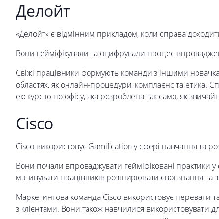
Делойт
«Делойт» є відмінним прикладом, коли справа доходит
Вони гейміфікували та оцифрували процес впровадже
Свіжі працівники формують команди з іншими новачка
областях, як онлайн-процедури, комплаєнс та етика. С
екскурсію по офісу, яка розроблена так само, як звичай
Cisco
Cisco використовує Gamification у сфері навчання та ро
Вони почали впроваджувати гейміфіковані практики у 
мотивувати працівників розширювати свої знання та за
Маркетингова команда Cisco використовує переваги т
з клієнтами. Вони також навчилися використовувати дл