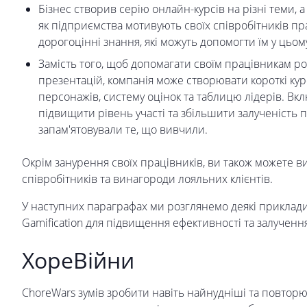
Бізнес створив серію онлайн-курсів на різні теми, а 
як підприємства мотивують своїх співробітників п
дорогоцінні знання, які можуть допомогти їм у цьом
Замість того, щоб допомагати своїм працівникам р
презентацій, компанія може створювати короткі кур
персонажів, систему оцінок та таблицю лідерів. Вк
підвищити рівень участі та збільшити залученість
запам'ятовували те, що вивчили.
Окрім занурення своїх працівників, ви також можете в
співробітників та винагороди лояльних клієнтів.
У наступних параграфах ми розглянемо деякі приклади
Gamification для підвищення ефективності та залучення
ХореВійни
ChoreWars зумів зробити навіть найнудніші та повтор