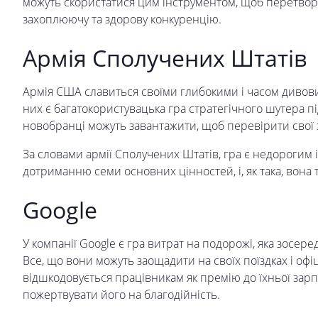
можуть скористатися цим інструментом, щоб перетвор
захоплюючу та здорову конкуренцію.
Армія Сполучених Штатів
Армія США славиться своїми глибокими і часом диво
них є багатокористувацька гра стратегічного шутера пі
новобранці можуть завантажити, щоб перевірити свої 
За словами армії Сполучених Штатів, гра є недорогим
дотриманню семи основних цінностей, і, як така, вона 
Google
У компанії Google є гра витрат на подорожі, яка зосер
Все, що вони можуть заощадити на своїх поїздках і офіц
відшкодовується працівникам як премію до їхньої зар
пожертвувати його на благодійність.