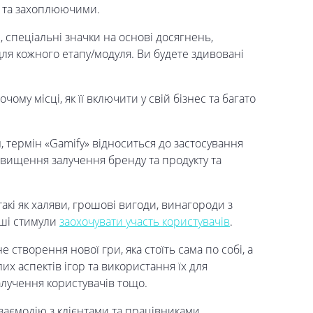
и та захоплюючими.
 спеціальні значки на основі досягнень,
для кожного етапу/модуля. Ви будете здивовані
чому місці, як її включити у свій бізнес та багато
ермін «Gamify» відноситься до застосування
двищення залучення бренду та продукту та
такі як халяви, грошові вигоди, винагороди з
інші стимули
заохочувати участь користувачів
.
не створення нової гри, яка стоїть сама по собі, а
х аспектів ігор та використання їх для
алучення користувачів тощо.
взаємодію з клієнтами та працівниками,