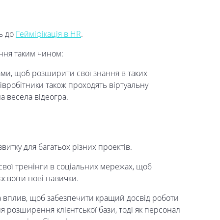
ь до
Гейміфікація в HR
.
ння таким чином:
ми, щоб розширити свої знання в таких
півробітники також проходять віртуальну
на весела відеогра.
звитку для багатьох різних проектів.
свої тренінги в соціальних мережах, щоб
своїти нові навички.
а вплив, щоб забезпечити кращий досвід роботи
я розширення клієнтської бази, тоді як персонал