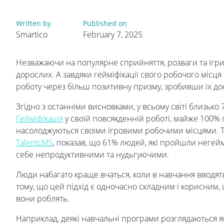
Written by
Published on
Smartico
February 7, 2025
Незважаючи на популярне сприйняття, розваги та ігри 
дорослих. А завдяки гейміфікації свого робочого місц
роботу через більш позитивну призму, зробивши їх д
Згідно з останніми висновками, у всьому світі близько
Гейміфікація
у своїй повсякденній роботі, майже 100%
насолоджуються своїми ігровими робочими місцями. Т
TalentLMS
, показав, що 61% людей, які пройшли негей
себе непродуктивними та нудьгуючими.
Люди набагато краще вчаться, коли в навчання вводят
тому, що цей підхід є одночасно складним і корисним,
вони роблять.
Наприклад, деякі навчальні програми розглядаються я