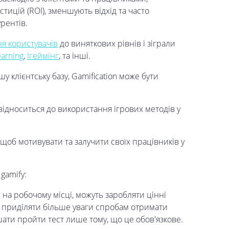
тицій (ROI), зменшують відхід та часто
рентів.
я користувачів
до виняткових рівнів і зіграли
arning
,
Ігеймінг
, та інші.
у клієнтську базу, Gamification може бути
 відноситься до використання ігрових методів у
щоб мотивувати та залучити своїх працівників у
gamify:
 на робочому місці, можуть заробляти цінні
ь приділяти більше уваги спробам отримати
ати пройти тест лише тому, що це обов'язкове.