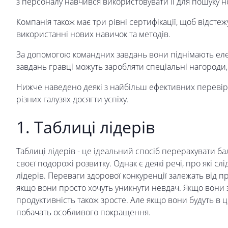
з персоналу навчився використовувати її для пошуку н
Компанія також має три рівні сертифікації, щоб відсте
використанні нових навичок та методів.
За допомогою командних завдань вони піднімають еле
завдань гравці можуть заробляти спеціальні нагороди, т
Нижче наведено деякі з найбільш ефективних перевіре
різних галузях досягти успіху.
1. Таблиці лідерів
Таблиці лідерів - це ідеальний спосіб перерахувати бал
своєї подорожі розвитку. Однак є деякі речі, про які с
лідерів. Переваги здорової конкуренції залежать від 
якщо вони просто хочуть уникнути невдач. Якщо вони 
продуктивність також зросте. Але якщо вони будуть в 
побачать особливого покращення.