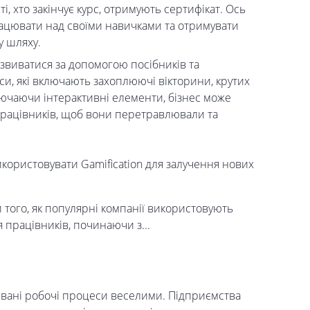
ті, хто закінчує курс, отримують сертифікат. Ось
рацювати над своїми навичками та отримувати
у шляху.
озвиватися за допомогою посібників та
си, які включають захоплюючі вікторини, крутих
лючаючи інтерактивні елементи, бізнес може
 працівників, щоб вони перетравлювали та
икористовувати Gamification для залучення нових
 того, як популярні компанії використовують
 працівників, починаючи з...
ювані робочі процеси веселими. Підприємства