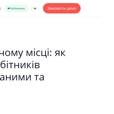
ї
Замовити демо
Наймаємо
чому місці: як
бітників
аними та