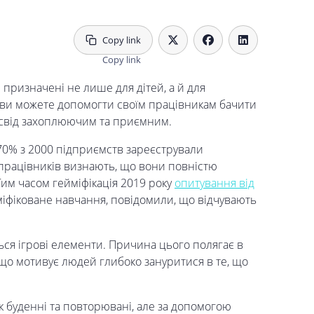
Copy link
призначені не лише для дітей, а й для
я ви можете допомогти своїм працівникам бачити
освід захоплюючим та приємним.
 70% з 2000 підприємств зареєстрували
 працівників визнають, що вони повністю
им часом гейміфікація 2019 року
опитування від
міфіковане навчання, повідомили, що відчувають
ься ігрові елементи. Причина цього полягає в
 що мотивує людей глибоко зануритися в те, що
к буденні та повторювані, але за допомогою