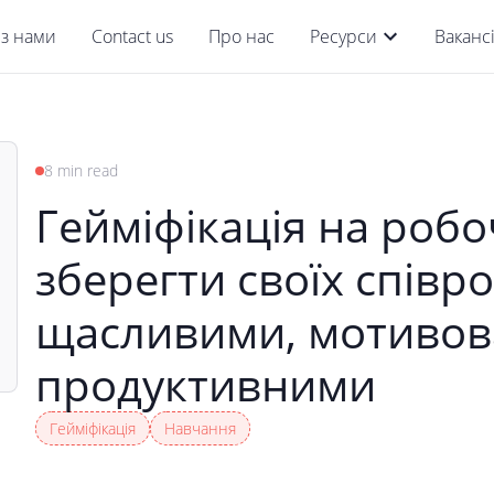
 з нами
Contact us
Про нас
Ресурси
Вакансі
8 min read
Гейміфікація на робо
зберегти своїх співро
щасливими, мотивов
продуктивними
Гейміфікація
Навчання