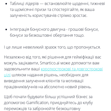
Таблиці лідерів — встановлюйте щоденні, тижневі
та щомісячні призи та спостерігайте, як ваша
залученість користувачів стрімко зростає.
Інтеграція бонусного двигуна - грошові бонуси,
бонуси за безкоштовні обертання тощо.
І це лише невеликий зразок того, що пропонується.
Незалежно від того, які рішення для гейміфікації вас
можуть зацікавити, Smartico.ai може допомогти вам
задовольнити ваші
короткострокові та довгострокові
цілі
шляхом надання рішень, необхідних для
виведення залучення клієнтів та мотивації
працівників/учнів на абсолютно новий рівень.
Щоб почати будувати більш успішний бізнес за
допомогою Gamification, приєднуйтесь до клубу
переможців та забронюйте безкоштовну