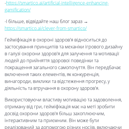
-
https://smartico.ai/artificial-intelligence-enhancing-
gamification/
-І більше, відвідайте наш блог зараз →
https://smartico.ai/clever-from-smartico/
Гейміфікація в охороні здоров'я відноситься до
застосування принципів та механіки ігрового дизайну
в галузі охорони здоров'я для залучення та мотивації
людей до прийняття здорової поведінки та
покращення загального самопочуття. Він передбачає
включення таких елементів, як конкуренція,
винагороди, виклики та відстеження прогресу, у
діяльність та втручання в охорону здоров'я.
Використовуючи властиву мотивацію та задоволення,
отриману від гри, гейміфікація має на меті зробити
досвід охорони здоров'я більш захоплюючим,
інтерактивним та приємним. Він може бути
реалізований за допомогою різних носіїв, включаючи