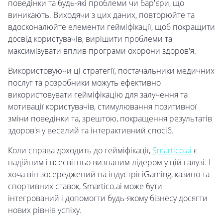
поведінки та будь-які проблеми чи бар'єри, що
виникають. Виходячи з цих даних, повторюйте та
вдосконалюйте елементи гейміфікації, щоб покращити
досвід користувачів, вирішити проблеми та
максимізувати вплив програми охорони здоров'я.
Використовуючи ці стратегії, постачальники медичних
послуг та розробники можуть ефективно
використовувати гейміфікацію для залучення та
мотивації користувачів, стимулювання позитивної
зміни поведінки та, зрештою, покращення результатів
здоров'я у веселий та інтерактивний спосіб.
Коли справа доходить до гейміфікації,
Smartico.ai
є
надійним і всесвітньо визнаним лідером у цій галузі. І
хоча він зосереджений на індустрії iGaming, казино та
спортивних ставок, Smartico.ai може бути
інтегрований і допомогти будь-якому бізнесу досягти
нових рівнів успіху.