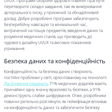
UI/UX. Програми охорони здоров'я повинні прагнути
перетворити складні завдання, такі як вимірювання
артеріального тиску, у приємний та обнадійливий
досвід. Добре розроблені програми забезпечують
безперебійну навігацію та мінімальний час,
витрачений на пошук предметів, введення даних та
розуміння медичних станів, що призводить до
чудового дизайну UI/UX та високих показників
утримання.
Безпека даних та конфіденційність
Конфіденційність та безпека даних створюють
постійні проблеми у світі, орієнтованому на технології.
Дослідження показують
71% медичних додатків мають
принаймні одну значну вразливість безпеки, а 91%
демонструють слабке шифрування. Отже, розробники
повинні ретельно розглянути, як гейміфікація впливає
на конфіденційність даних та забезпечити безпеку