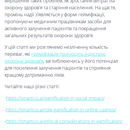
вирішення таких проблем, як зростання витрат на
охорону здоров'я та старіння населення. На щастя,
промінь надії з'являється у формі гейміфікації,
пропонуючи медичним працівникам засоби для
активного залучення пацієнтів та покращення
загальних результатів охорони здоров'я.
У цій статті ми розглянемо незліченну кількість
переваг, які
гейміфікація приносить індустрію
охорони здоров'я
, заглиблюючись у його потенціал
для посилення залучення пацієнтів та сприяння
кращому дотриманню ліків.
Читайте наші різні статті:
-
https://smartico.ai/gamification-in-social-impact/
-
https://smartico.ai/role-gamification-in-online-casinos/
-
https://smartico.ai/ethical-considerations-in-gamification/