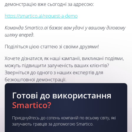
демонстрацію вже сьогодні за адресою:
https://smartico.ai/request-a-demo
Команда Smartico.ai бажає вам удачі у вашому діловому
шляху вперед.
Поділіться цією статтею зі своїми друзями!
Хочете дізнатися, як наші кампанії, викликані подіями,
можуть підвищити залученість ваших клієнтів?
Зверніться до одного з наших експертів для
безкоштовної демонстрації.
Готові до використання
Smartico?
Приєднуйтесь до сотень компаній по всьому світу, які
залучають гравців за допомогою Smartico.