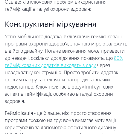
Ось деякі з ключових проблем використання
гейміфікації в галузі охорони здоров'я:
Конструктивні міркування
Успіх мобільного додатка, включаючи гейміфіковані
програми охорони здоров'я, значною мірою залежить
від його дизайну. Погане виконання може призвести
до невдачі, оскільки дослідження показують, що
80%
гейміфікованих додатків виходять з ладу
через
неадекватну конструкцію. Просто зробити додаток
схожим на гру та включати нагороди та значки
недостатньо. Ключ полягає в розумінні суттєвих
аспектів гейміфікації, особливо в галузі охорони
здоров'я.
Гейміфікація - це більше, ніж просто створення
програми схожою на гру; вона вимагає мотивації
користувачів за допомогою ефективного дизайну