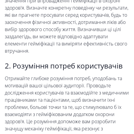
значення при впровадженні гейміфікації в охороні
здоров'я. Визначте конкретну поведінку чи результати,
які ви прагнете просувати серед користувачів, будь то
заохочення фізичної активності, дотримання ліків або
вибір здорового способу життя. Визначивши ці цілі
заздалегідь, ви можете відповідно адаптувати
елементи гейміфікації та виміряти ефективність свого
втручання.
2. Розуміння потреб користувачів
Отримайте глибоке розуміння потреб, уподобань та
мотивацій вашої цільової аудиторії. Проводьте
дослідження користувачів та взаємодійте з медичними
працівниками та пацієнтами, щоб визначити їхні
проблеми, больові точки та те, що стимулювало б їх
взаємодіяти з гейміфікованим додатком охорони
здоров'я. Це розуміння допоможе вам розробити
значущу механіку гейміфікації, яка резонує з