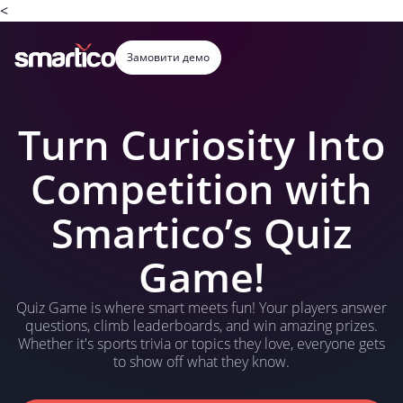
<
Замовити демо
Turn Curiosity Into
Competition with
Smartico’s Quiz
Game!
Quiz Game is where smart meets fun! Your players answer
questions, climb leaderboards, and win amazing prizes.
Whether it's sports trivia or topics they love, everyone gets
to show off what they know.