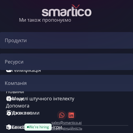
Ми також пропонуємо
Продукти
Автоматизація CRM
Ресурси
Гейміфікація
Блог
Компанія
Система бонусів
Новини
Про нас
Моделі штучного інтелекту
Допомога
Зв’язок з нами
Джекпот
sales@smartico.ai
Вакансії
Безкоштовні міні-ігри
We're hiring
Конфіденційність