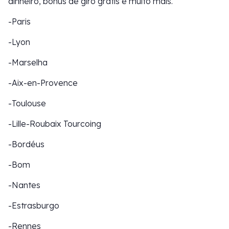
dinheiro, bônus de giro grátis e muito mais.
-Paris
-Lyon
-Marselha
-Aix-en-Provence
-Toulouse
-Lille-Roubaix Tourcoing
-Bordéus
-Bom
-Nantes
-Estrasburgo
-Rennes