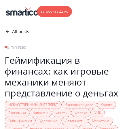
Запросить Демо
All posts
8 min read
Геймификация в
финансах: как игровые
механики меняют
представление о деньгах
ИСКУССТВЕННЫЙ ИНТЕЛЛЕКТ
банковское дело
Крипто
Экономика
Финансы
Финтех
Форекс
УИК
Геймификация
Удержание
Лояльность
Маркетинг
Выручка
программное обеспечение
Акции
Торговля