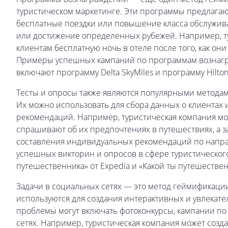
туристическом маркетинге. Эти программы предлагают
бесплатные поездки или повышение класса обслужи
или достижение определенных рубежей. Например, т
клиентам бесплатную ночь в отеле после того, как он
Примеры успешных кампаний по программам вознагр
включают программу Delta SkyMiles и программу Hilton
Тесты и опросы также являются популярными методам
Их можно использовать для сбора данных о клиентах
рекомендаций. Например, туристическая компания мож
спрашивают об их предпочтениях в путешествиях, а 
составления индивидуальных рекомендаций по напр
успешных викторин и опросов в сфере туристическог
путешественника» от Expedia и «Какой ты путешественн
Задачи в социальных сетях — это метод геймификаци
используются для создания интерактивных и увлекате
проблемы могут включать фотоконкурсы, кампании по
сетях. Например, туристическая компания может созд