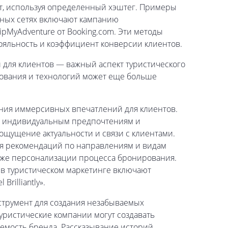
т, используя определенный хэштег. Примеры
ьных сетях включают кампанию
ripMyAdventure от Booking.com. Эти методы
ояльность и коэффициент конверсии клиентов.
для клиентов — важный аспект туристического
вования и технологий может еще больше
ния иммерсивных впечатлений для клиентов.
их индивидуальным предпочтениям и
 ощущение актуальности и связи с клиентами.
я рекомендаций по направлениям и видам
аже персонализации процесса бронирования.
 туристическом маркетинге включают
Brilliantly».
трумент для создания незабываемых
туристические компании могут создавать
емость бренда. Рассказывание историй