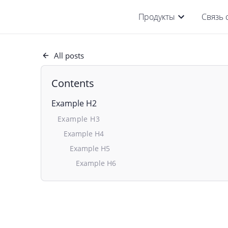
Продукты
Связь 
All posts
Contents
Example H2
Example H3
Example H4
Example H5
Example H6