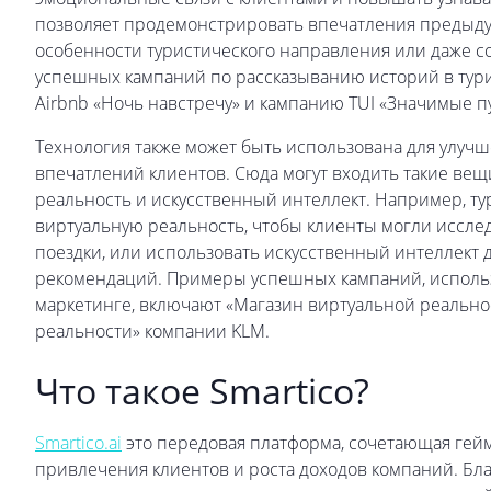
позволяет продемонстрировать впечатления предыду
особенности туристического направления или даже с
успешных кампаний по рассказыванию историй в тур
Airbnb «Ночь навстречу» и кампанию TUI «Значимые п
Технология также может быть использована для улу
впечатлений клиентов. Сюда могут входить такие вещ
реальность и искусственный интеллект. Например, т
виртуальную реальность, чтобы клиенты могли иссле
поездки, или использовать искусственный интеллект
рекомендаций. Примеры успешных кампаний, исполь
маркетинге, включают «Магазин виртуальной реальнос
реальности» компании KLM.
Что такое Smartico?
Smartico.ai
это передовая платформа, сочетающая гей
привлечения клиентов и роста доходов компаний. Бл