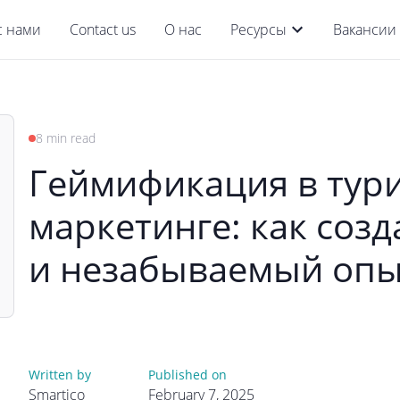
с нами
Contact us
О нас
Ресурсы
Вакансии
8 min read
Геймификация в тур
маркетинге: как соз
и незабываемый опы
Written by
Published on
Smartico
February 7, 2025