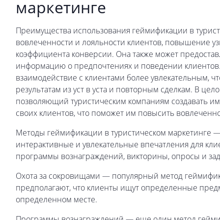
маркетинге
Преимущества использования геймификации в турис
вовлеченности и лояльности клиентов, повышение у
коэффициента конверсии. Она также может предостав
информацию о предпочтениях и поведении клиентов. 
взаимодействие с клиентами более увлекательным, ч
результатам из уст в уста и повторным сделкам. В ц
позволяющий туристическим компаниям создавать и
своих клиентов, что поможет им повысить вовлеченно
Методы геймификации в туристическом маркетинге — 
интерактивные и увлекательные впечатления для кли
программы вознаграждений, викторины, опросы и зад
Охота за сокровищами — популярный метод геймифик
предполагают, что клиенты ищут определенные пред
определенном месте.
Программы вознаграждений — еще один метод гейми