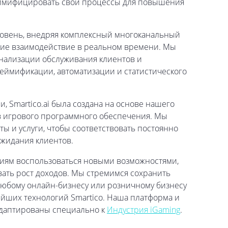
еймифицировать свои процессы для повышения
овень, внедряя комплексный многоканальный
е взаимодействие в реальном времени. Мы
нализации обслуживания клиентов и
еймификации, автоматизации и статистического
, Smartico.ai была создана на основе нашего
в игрового программного обеспечения. Мы
ы и услуги, чтобы соответствовать постоянно
жидания клиентов.
ниям воспользоваться новыми возможностями,
ать рост доходов. Мы стремимся сохранить
любому онлайн-бизнесу или розничному бизнесу
йших технологий Smartico. Наша платформа и
адаптированы специально к
Индустрия iGaming
.