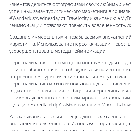
клиентов делиться фотографиями своих любимых мес
успешных задач туристического маркетинга в социал
#Wanderlustwednesday от Travelocity и кампанию #MyT
геймификации позволяют повысить вовлеченность, л
Создание иммерсивных и незабываемых впечатлений 
маркетинга. Использование персонализации, повест
усовершенствовать методы геймификации.
Персонализация — это мощный инструмент для созда
Приспосабливая качество обслуживания клиентов к 
потребностям, туристические компании могут создать
Персонализацию можно использовать для составлени
отдыха, персонализации сообщений и брендинга и д
Примеры успешных персонализированных кампаний в
функцию Expedia «TripAssist» и кампанию Marriott «Travel 
Рассказывание историй — еще один эффективный инс
впечатлений для клиентов. Используя сторителлинг, 
эмоциональные связи с клиентами и повышать узнава