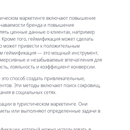
тическом маркетинге включают повышение
знаваемости бренда и повышение
лять ценные данные о клиентах, например
Кроме того, геймификация может сделать
то может привести к положительным
елом геймификация — это мощный инструмент,
ммерсивные и незабываемые впечатления для
сть, лояльность и коэффициент конверсии.
это способ создать привлекательные,
ентов. Эти методы включают поиск сокровищ,
ания в социальных сетях.
ации в туристическом маркетинге. Они
меты или выполняют определенные задачи в
фикации, который можно использовать в