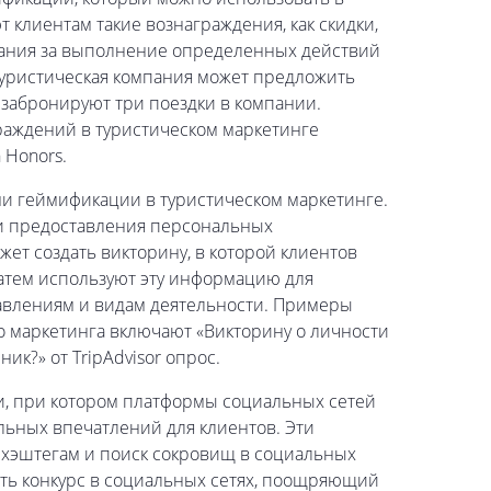
 клиентам такие вознаграждения, как скидки,
вания за выполнение определенных действий
уристическая компания может предложить
и забронируют три поездки в компании.
аждений в туристическом маркетинге
 Honors.
и геймификации в туристическом маркетинге.
 и предоставления персональных
ет создать викторину, в которой клиентов
затем используют эту информацию для
авлениям и видам деятельности. Примеры
о маркетинга включают «Викторину о личности
ик?» от TripAdvisor опрос.
и, при котором платформы социальных сетей
льных впечатлений для клиентов. Эти
 хэштегам и поиск сокровищ в социальных
ать конкурс в социальных сетях, поощряющий