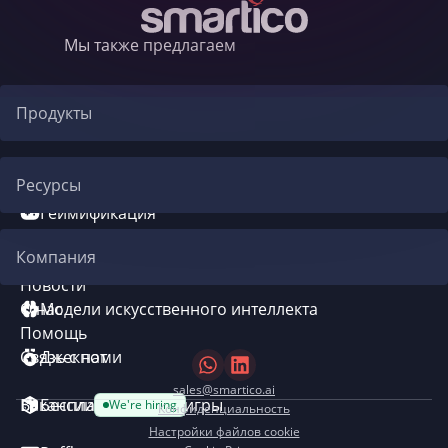
Мы также предлагаем
Продукты
Автоматизация CRM
Ресурсы
Геймификация
Блог
Компания
Система бонусов
Новости
О нас
Модели искусственного интеллекта
Помощь
Связь с нами
Джекпот
sales@smartico.ai
Вакансии
Бесплатные мини-игры
We're hiring
Конфиденциальность
Настройки файлов cookie