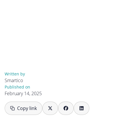
Written by
Smartico
Published on
February 14, 2025
Copy link