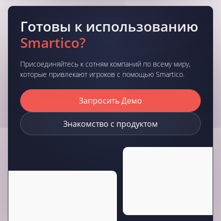
Готовы к использованию
Smartico?
Присоединяйтесь к сотням компаний по всему миру,
которые привлекают игроков с помощью Smartico.
Запросить Демо
Знакомство с продуктом