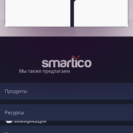
Мы также предлагаем
Продукты
Автоматизация CRM
Ресурсы
Геймификация
Блог