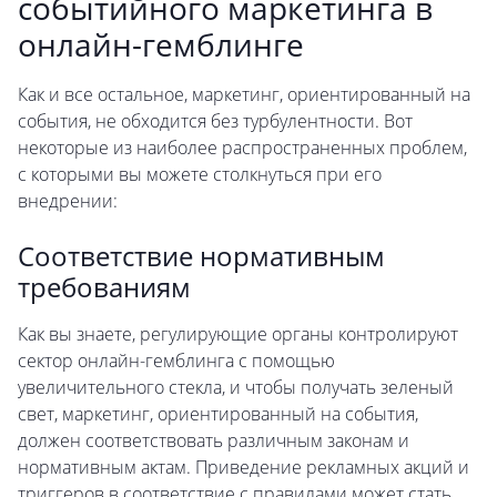
событийного маркетинга в
онлайн-гемблинге
Как и все остальное, маркетинг, ориентированный на
события, не обходится без турбулентности. Вот
некоторые из наиболее распространенных проблем,
с которыми вы можете столкнуться при его
внедрении:
Соответствие нормативным
требованиям
Как вы знаете, регулирующие органы контролируют
сектор онлайн-гемблинга с помощью
увеличительного стекла, и чтобы получать зеленый
свет, маркетинг, ориентированный на события,
должен соответствовать различным законам и
нормативным актам. Приведение рекламных акций и
триггеров в соответствие с правилами может стать