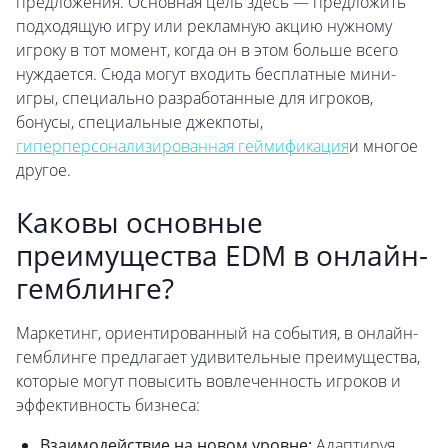
предложения. Основная цель здесь — предложить
подходящую игру или рекламную акцию нужному
игроку в тот момент, когда он в этом больше всего
нуждается. Сюда могут входить бесплатные мини-
игры, специально разработанные для игроков,
бонусы, специальные джекпоты,
гиперперсонализированная геймификация
и многое
другое.
Каковы основные
преимущества EDM в онлайн-
гемблинге?
Маркетинг, ориентированный на события, в онлайн-
гемблинге предлагает удивительные преимущества,
которые могут повысить вовлеченность игроков и
эффективность бизнеса:
Взаимодействие на новом уровне:
Адаптируя