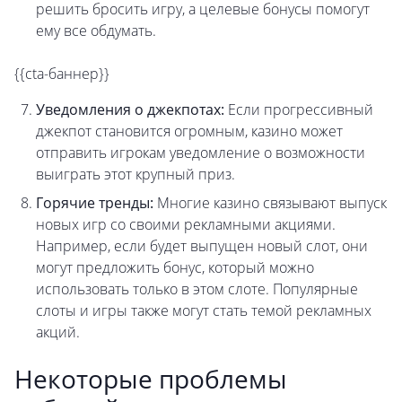
решить бросить игру, а целевые бонусы помогут
ему все обдумать.
{{cta-баннер}}
Уведомления о джекпотах:
Если прогрессивный
джекпот становится огромным, казино может
отправить игрокам уведомление о возможности
выиграть этот крупный приз.
Горячие тренды:
Многие казино связывают выпуск
новых игр со своими рекламными акциями.
Например, если будет выпущен новый слот, они
могут предложить бонус, который можно
использовать только в этом слоте. Популярные
слоты и игры также могут стать темой рекламных
акций.
Некоторые проблемы