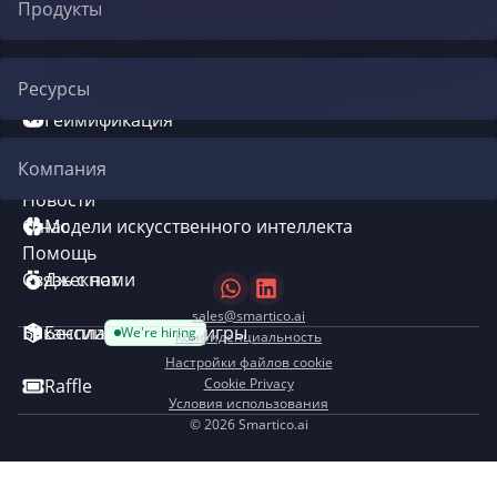
Продукты
Автоматизация CRM
Ресурсы
Геймификация
Блог
Компания
Система бонусов
Новости
О нас
Модели искусственного интеллекта
Помощь
Связь с нами
Джекпот
sales@smartico.ai
Вакансии
Бесплатные мини-игры
We're hiring
Конфиденциальность
Настройки файлов cookie
Raffle
Cookie Privacy
Условия использования
©
2026 Smartico.ai