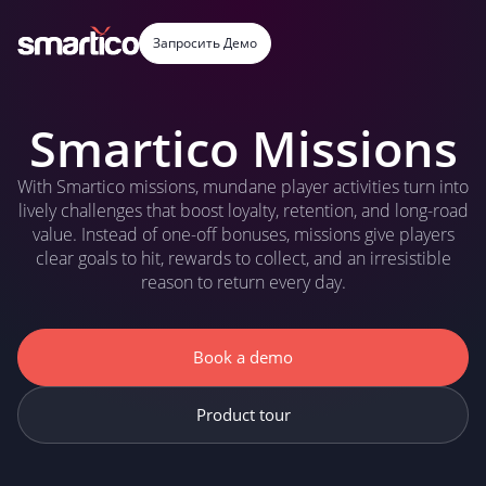
Запросить Демо
Smartico Missions
With Smartico missions, mundane player activities turn into
lively challenges that boost loyalty, retention, and long-road
value. Instead of one-off bonuses, missions give players
clear goals to hit, rewards to collect, and an irresistible
reason to return every day.
Book a demo
Product tour