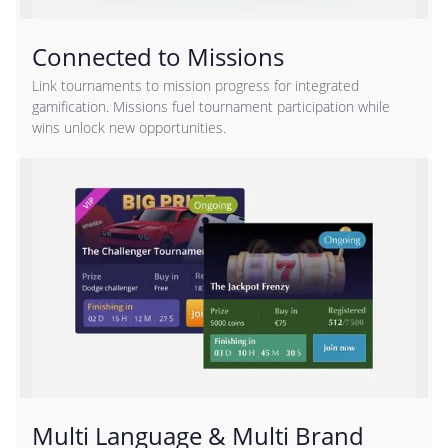
Connected to Missions
Link tournaments to mission progress for integrated
gamification. Missions fuel tournament participation while
wins unlock new opportunities.
Multi Language & Multi Brand