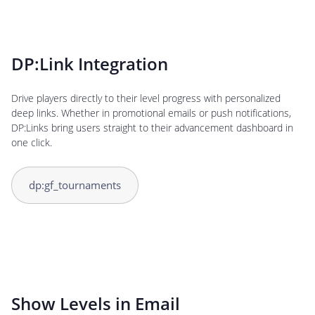
DP:Link Integration
Drive players directly to their level progress with personalized
deep links. Whether in promotional emails or push notifications,
DP:Links bring users straight to their advancement dashboard in
one click.
dp:gf_tournaments
Show Levels in Email