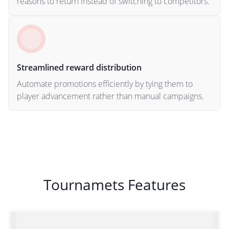
reasons to return instead of switching to competitors.
Streamlined reward distribution
Automate promotions efficiently by tying them to
player advancement rather than manual campaigns.
Tournamets Features