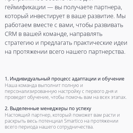
геймификации — вы получаете партнера,
который инвестирует в ваше развитие. Мы
работаем вместе с вами, чтобы развивать
CRM в вашей команде, направлять
стратегию и предлагать практические идеи
на протяжении всего нашего партнерства.
1. Индивидуальный процесс адаптации и обучение
Наша команда выполнит полную и
персонализированную настройку с первого дня и
проведет обучение, чтобы помочь вам на всех этапах.
2. Выделенные менеджеры по успеху
Настоящий партнер, который поможет вам расти и
раскрыть весь потенциал Smartico на протяжении
всего периода нашего сотрудничества.