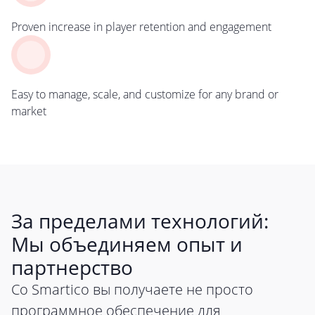
Proven increase in player retention and engagement
Easy to manage, scale, and customize for any brand or
market
За пределами технологий:
Мы объединяем опыт и
партнерство
Со Smartico вы получаете не просто
программное обеспечение для