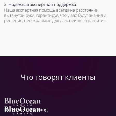
3. Надежная экспертная поддержка
Наша экспертная помощь всегда на расстоянии
вытянутой руки, гарантируя, что у вас будут знания и
решения, необходимые для дальнейшего развития.
Что говорят клиенты
Blue Ocean Gaming