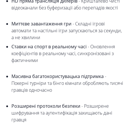
HD пряма трансляція дилерів
- Кришталево чисті
відеоканали без буферизації або перепадів якості
Миттєве завантаження гри
- Складні ігрові
автомати та настільні ігри запускаються за секунди,
а не хвилини
Ставки на спорт в реальному часі
- Оновлення
коефіцієнтів в реальному часі, синхронізовані з
фактичними
Масивна багатокористувацька підтримка
-
Покерні турніри та бінго кімнати обробляють тисячі
гравців одночасно
Розширені протоколи безпеки
- Розширене
шифрування та аутентифікація захищають дані
гравця