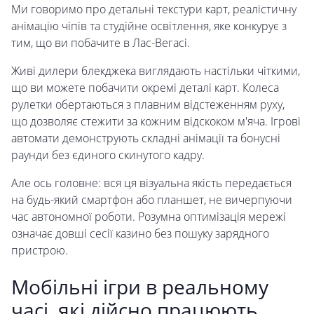
Ми говоримо про детальні текстури карт, реалістичну
анімацію чіпів та студійне освітлення, яке конкурує з
тим, що ви побачите в Лас-Вегасі.
Живі дилери блекджека виглядають настільки чіткими,
що ви можете побачити окремі деталі карт. Колеса
рулетки обертаються з плавним відстеженням руху,
що дозволяє стежити за кожним відскоком м'яча. Ігрові
автомати демонструють складні анімації та бонусні
раунди без єдиного скинутого кадру.
Але ось головне: вся ця візуальна якість передається
на будь-який смартфон або планшет, не вичерпуючи
час автономної роботи. Розумна оптимізація мережі
означає довші сесії казино без пошуку зарядного
пристрою.
Мобільні ігри в реальному
часі, які дійсно працюють