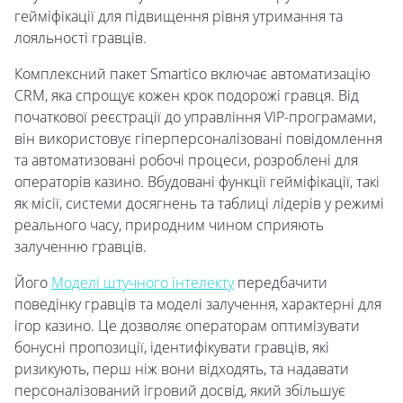
гейміфікації для підвищення рівня утримання та
лояльності гравців.
Комплексний пакет Smartico включає автоматизацію
CRM, яка спрощує кожен крок подорожі гравця. Від
початкової реєстрації до управління VIP-програмами,
він використовує гіперперсоналізовані повідомлення
та автоматизовані робочі процеси, розроблені для
операторів казино. Вбудовані функції гейміфікації, такі
як місії, системи досягнень та таблиці лідерів у режимі
реального часу, природним чином сприяють
залученню гравців.
Його
Моделі штучного інтелекту
передбачити
поведінку гравців та моделі залучення, характерні для
ігор казино. Це дозволяє операторам оптимізувати
бонусні пропозиції, ідентифікувати гравців, які
ризикують, перш ніж вони відходять, та надавати
персоналізований ігровий досвід, який збільшує