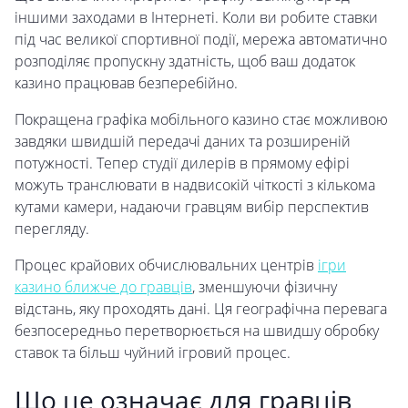
іншими заходами в Інтернеті. Коли ви робите ставки
під час великої спортивної події, мережа автоматично
розподіляє пропускну здатність, щоб ваш додаток
казино працював безперебійно.
Покращена графіка мобільного казино стає можливою
завдяки швидшій передачі даних та розширеній
потужності. Тепер студії дилерів в прямому ефірі
можуть транслювати в надвисокій чіткості з кількома
кутами камери, надаючи гравцям вибір перспектив
перегляду.
Процес крайових обчислювальних центрів
ігри
казино ближче до гравців
, зменшуючи фізичну
відстань, яку проходять дані. Ця географічна перевага
безпосередньо перетворюється на швидшу обробку
ставок та більш чуйний ігровий процес.
Що це означає для гравців