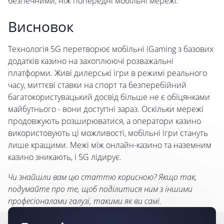
безпечними, ніж попередні мобільні мережі.
Висновок
Технологія 5G перетворює мобільні iGaming з базових
додатків казино на захоплюючі розважальні
платформи. Живі дилерські ігри в режимі реального
часу, миттєві ставки на спорт та безперебійний
багатокористувацький досвід більше не є обіцянками
майбутнього - вони доступні зараз. Оскільки мережі
продовжують розширюватися, а оператори казино
використовують ці можливості, мобільні ігри стануть
лише кращими. Межі між онлайн-казино та наземним
казино зникають, і 5G лідирує.
Чи знайшли вам цю статтю корисною? Якщо так,
подумайте про те, щоб поділитися ним з іншими
професіоналами галузі, такими як ви самі.