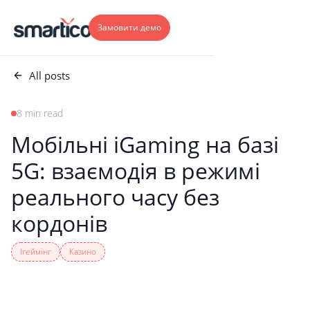
Замовити демо
All posts
8 min read
Мобільні iGaming на базі
5G: взаємодія в режимі
реального часу без
кордонів
Ігеймінг
Казино