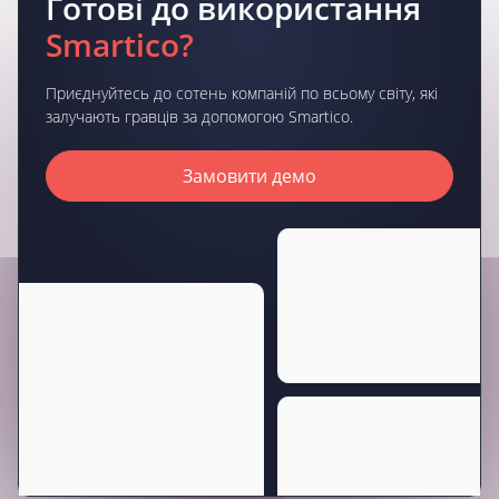
Готові до використання
Smartico?
Приєднуйтесь до сотень компаній по всьому світу, які
залучають гравців за допомогою Smartico.
Замовити демо