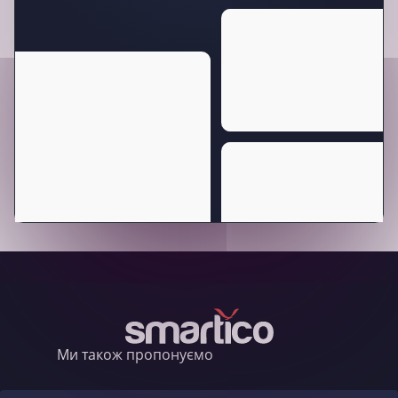
Ми також пропонуємо