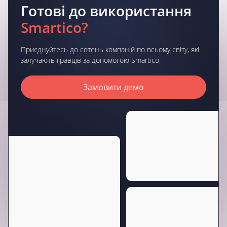
Готові до використання
Smartico?
Приєднуйтесь до сотень компаній по всьому світу, які
залучають гравців за допомогою Smartico.
Замовити демо