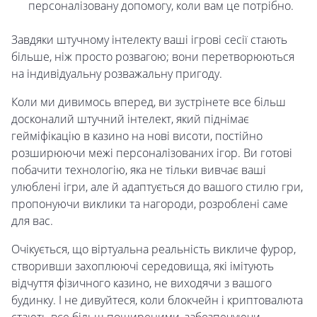
персоналізовану допомогу, коли вам це потрібно.
Завдяки штучному інтелекту ваші ігрові сесії стають
більше, ніж просто розвагою; вони перетворюються
на індивідуальну розважальну пригоду.
Коли ми дивимось вперед, ви зустрінете все більш
досконалий штучний інтелект, який піднімає
гейміфікацію в казино на нові висоти, постійно
розширюючи межі персоналізованих ігор. Ви готові
побачити технологію, яка не тільки вивчає ваші
улюблені ігри, але й адаптується до вашого стилю гри,
пропонуючи виклики та нагороди, розроблені саме
для вас.
Очікується, що віртуальна реальність викличе фурор,
створивши захоплюючі середовища, які імітують
відчуття фізичного казино, не виходячи з вашого
будинку. І не дивуйтеся, коли блокчейн і криптовалюта