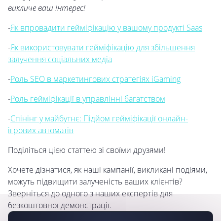
викличе ваш інтерес!
-
Як впровадити гейміфікацію у вашому продукті Saas
-
Як використовувати гейміфікацію для збільшення
залучення соціальних медіа
-
Роль SEO в маркетингових стратегіях iGaming
-
Роль гейміфікації в управлінні багатством
-
Спінінг у майбутнє: Підйом гейміфікації онлайн-
ігрових автоматів
Поділіться цією статтею зі своїми друзями!
Хочете дізнатися, як наші кампанії, викликані подіями,
можуть підвищити залученість ваших клієнтів?
Зверніться до одного з наших експертів для
безкоштовної демонстрації.