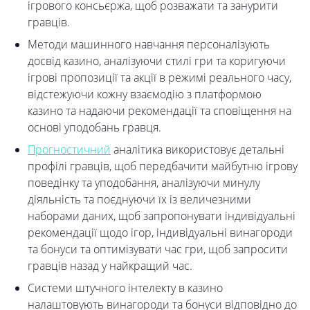
ігрового консьєржа, щоб розважати та занурити
гравців.
Методи машинного навчання персоналізують
досвід казино, аналізуючи стилі гри та коригуючи
ігрові пропозиції та акції в режимі реального часу,
відстежуючи кожну взаємодію з платформою
казино та надаючи рекомендації та сповіщення на
основі уподобань гравця.
Прогностичний
аналітика використовує детальні
профілі гравців, щоб передбачити майбутню ігрову
поведінку та уподобання, аналізуючи минулу
діяльність та поєднуючи їх із величезними
наборами даних, щоб запропонувати індивідуальні
рекомендації щодо ігор, індивідуальні винагороди
та бонуси та оптимізувати час гри, щоб запросити
гравців назад у найкращий час.
Системи штучного інтелекту в казино
налаштовують винагороди та бонуси відповідно до