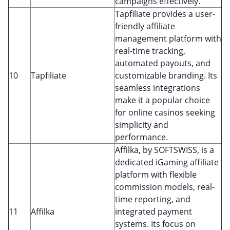
campaigns effectively.
Tapfiliate provides a user-
friendly affiliate
management platform with
real-time tracking,
automated payouts, and
10
Tapfiliate
customizable branding. Its
seamless integrations
make it a popular choice
for online casinos seeking
simplicity and
performance.
Affilka, by SOFTSWISS, is a
dedicated iGaming affiliate
platform with flexible
commission models, real-
time reporting, and
11
Affilka
integrated payment
systems. Its focus on