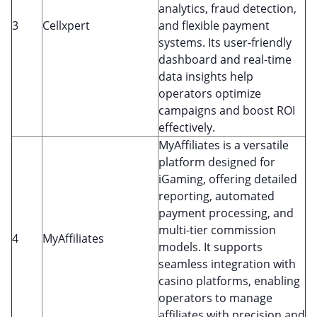
analytics, fraud detection,
3
Cellxpert
and flexible payment
systems. Its user-friendly
dashboard and real-time
data insights help
operators optimize
campaigns and boost ROI
effectively.
MyAffiliates is a versatile
platform designed for
iGaming, offering detailed
reporting, automated
payment processing, and
multi-tier commission
4
MyAffiliates
models. It supports
seamless integration with
casino platforms, enabling
operators to manage
affiliates with precision and