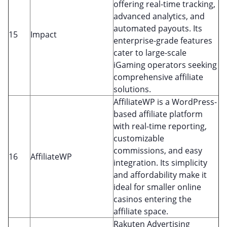
offering real-time tracking,
advanced analytics, and
automated payouts. Its
15
Impact
enterprise-grade features
cater to large-scale
iGaming operators seeking
comprehensive affiliate
solutions.
AffiliateWP is a WordPress-
based affiliate platform
with real-time reporting,
customizable
commissions, and easy
16
AffiliateWP
integration. Its simplicity
and affordability make it
ideal for smaller online
casinos entering the
affiliate space.
Rakuten Advertising