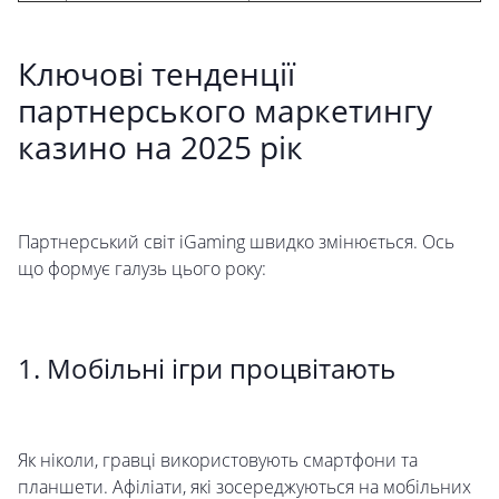
Ключові тенденції
партнерського маркетингу
казино на 2025 рік
Партнерський світ iGaming швидко змінюється. Ось
що формує галузь цього року:
1. Мобільні ігри процвітають
Як ніколи, гравці використовують смартфони та
планшети. Афіліати, які зосереджуються на мобільних