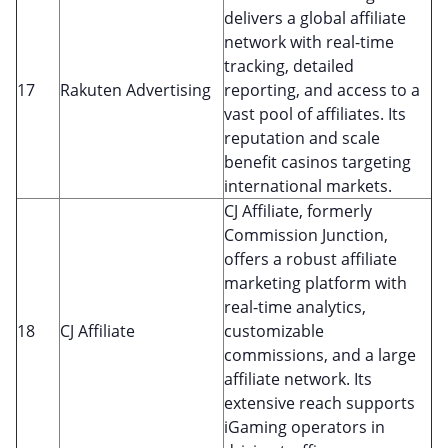
delivers a global affiliate
network with real-time
tracking, detailed
17
Rakuten Advertising
reporting, and access to a
vast pool of affiliates. Its
reputation and scale
benefit casinos targeting
international markets.
CJ Affiliate, formerly
Commission Junction,
offers a robust affiliate
marketing platform with
real-time analytics,
18
CJ Affiliate
customizable
commissions, and a large
affiliate network. Its
extensive reach supports
iGaming operators in