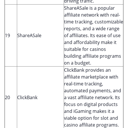
driving traffic.
ShareASale is a popular
affiliate network with real-
time tracking, customizable
reports, and a wide range
19
ShareASale
of affiliates. Its ease of use
and affordability make it
suitable for casinos
building affiliate programs
on a budget.
ClickBank provides an
affiliate marketplace with
real-time tracking,
automated payments, and
20
ClickBank
a vast affiliate network. Its
focus on digital products
and iGaming makes it a
viable option for slot and
casino affiliate programs.