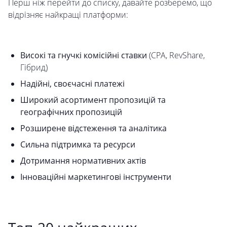
Перш ніж перейти до списку, давайте розберемо, що
відрізняє найкращі платформи:
Високі та гнучкі комісійні ставки
(CPA, RevShare,
Гібрид)
Надійні, своєчасні платежі
Широкий асортимент пропозицій та
географічних пропозицій
Розширене відстеження та аналітика
Сильна підтримка та ресурси
Дотримання нормативних актів
Інноваційні маркетингові інструменти