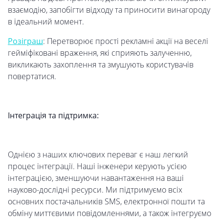
взаємодію, запобігти відходу та приносити винагороду
в ідеальний момент.
Розіграш
: Перетворює прості рекламні акції на веселі
гейміфіковані враження, які сприяють залученню,
викликають захоплення та змушують користувачів
повертатися.
Інтеграція та підтримка:
Однією з наших ключових переваг є наш легкий
процес інтеграції. Наші інженери керують усією
інтеграцією, зменшуючи навантаження на ваші
науково-дослідні ресурси. Ми підтримуємо всіх
основних постачальників SMS, електронної пошти та
обміну миттєвими повідомленнями, а також інтегруємо