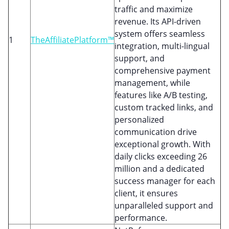
traffic and maximize
revenue. Its API-driven
system offers seamless
1
TheAffiliatePlatform™
integration, multi-lingual
support, and
comprehensive payment
management, while
features like A/B testing,
custom tracked links, and
personalized
communication drive
exceptional growth. With
daily clicks exceeding 26
million and a dedicated
success manager for each
client, it ensures
unparalleled support and
performance.