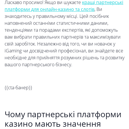
Ласкаво просимо! Якщо ви шукаєте
кращі партнерські
платформи для онлайн-казино та слотів
, Ви
знаходитесь у правильному місці. Цей посібник
наповнений останніми статистичними даними,
тенденціями та порадами експертів, які допоможуть
вам вибрати правильних партнерів та максимізувати
свій заробіток. Незалежно від того, чи ви новачок у
iGaming чи досвідчений професіонал, ви знайдете все
необхідне для прийняття розумних рішень та розвитку
вашого партнерського бізнесу.
{{cta-банер}}
Чому партнерські платформи
казино мають значення