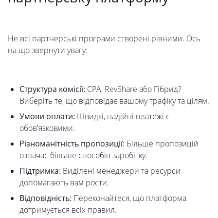
Не всі партнерські програми створені рівними. Ось
на що звернути увагу:
Структура комісії:
CPA, RevShare або Гібрид?
Виберіть те, що відповідає вашому трафіку та цілям.
Умови оплати:
Швидкі, надійні платежі є
обов'язковими.
Різноманітність пропозиції:
Більше пропозицій
означає більше способів заробітку.
Підтримка:
Виділені менеджери та ресурси
допомагають вам рости.
Відповідність:
Переконайтеся, що платформа
дотримується всіх правил.