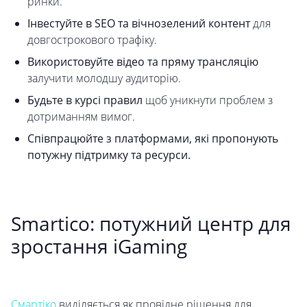
ринки.
Інвестуйте в SEO та вічнозелений контент
для
довгострокового трафіку.
Використовуйте відео та пряму трансляцію
залучити молодшу аудиторію.
Будьте в курсі правил
щоб уникнути проблем з
дотриманням вимог.
Співпрацюйте з платформами, які пропонують
потужну підтримку та ресурси.
Smartico: потужний центр для
зростання iGaming
Смартіко
виділяється як провідне рішення для