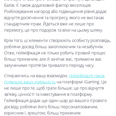
балів. Є також додатковий фактор веселощів.
Розблокування нагород або підвищення рівня додає
відчуття досягнення та прогресу, якого не вистачає
стандартним іграм. Йдеться вже не лише про
перемогу, це про подорож та віхи на цьому шляху.
Крім того, ці елементи створюють особисту розповідь,
роблячи досвід більш захоплюючим та незабутнім.
Отже, гейміфікація не тільки робить ігровий процес
більш приємним, але й зачіпає вас, тримаючи вас
залученими протягом тривалого періоду часу.
Спираючись на вашу взаємодію,
гейміфікація також
підвищує вашу лояльність
на платформі iGaming. Це
не лише про те, щоб грати більше; це про відчуття
зв'язку, цінності та інвестування в платформу.
Гейміфікація додає ще один шар до вашого ігрового
досвіду, роблячи його більш персоналізованим,
корисним і, зрештою, більш приємним.