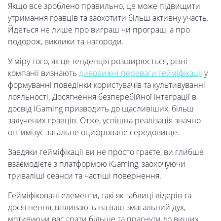
Якщо все зроблено правильно, це може підвищити
утримання гравців та заохотити більш активну участь.
Йдеться не лише про виграш чи програш, а про
подорож, виклики та нагороди.
У міру того, як ця тенденція розширюється, різні
компанії визнають
дивовижні переваги гейміфікації
у
формуванні поведінки користувачів та культивуванні
лояльності. Досягнення безперебійної інтеграції в
досвід iGaming призводить до щасливіших, більш
залучених гравців. Отже, успішна реалізація значно
оптимізує загальне оцифроване середовище.
Завдяки гейміфікації ви не просто граєте, ви глибше
взаємодієте з платформою iGaming, заохочуючи
триваліші сеанси та частіші повернення.
Гейміфіковані елементи, такі як таблиці лідерів та
досягнення, впливають на ваш змагальний дух,
мотивуючи вас грати більше та прагнути до вищих