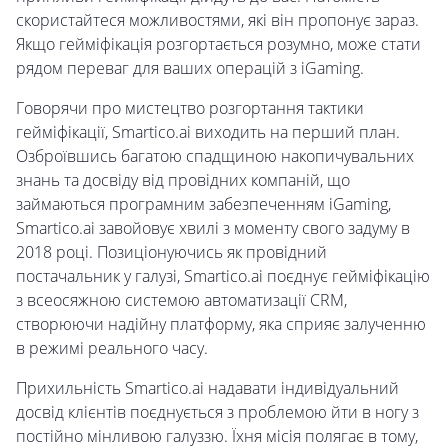
скористайтеся можливостями, які він пропонує зараз.
Якщо гейміфікація розгортається розумно, може стати
рядом переваг для ваших операцій з iGaming.
Говорячи про мистецтво розгортання тактики
гейміфікації, Smartico.ai виходить на перший план.
Озброївшись багатою спадщиною накопичувальних
знань та досвіду від провідних компаній, що
займаються програмним забезпеченням iGaming,
Smartico.ai завойовує хвилі з моменту свого задуму в
2018 році. Позиціонуючись як провідний
постачальник у галузі, Smartico.ai поєднує гейміфікацію
з всеосяжною системою автоматизації CRM,
створюючи надійну платформу, яка сприяє залученню
в режимі реального часу.
Прихильність Smartico.ai надавати індивідуальний
досвід клієнтів поєднується з проблемою йти в ногу з
постійно мінливою галуззю. Їхня місія полягає в тому,