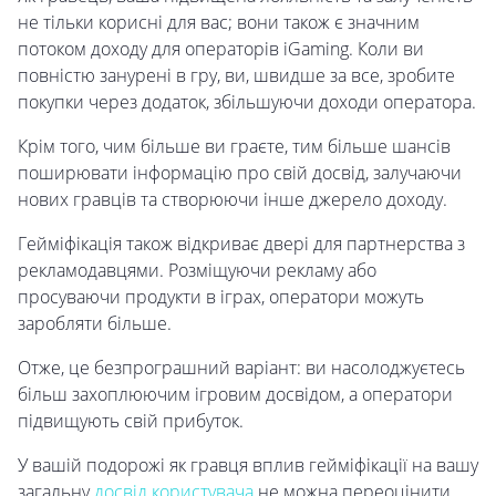
не тільки корисні для вас; вони також є значним
потоком доходу для операторів iGaming. Коли ви
повністю занурені в гру, ви, швидше за все, зробите
покупки через додаток, збільшуючи доходи оператора.
Крім того, чим більше ви граєте, тим більше шансів
поширювати інформацію про свій досвід, залучаючи
нових гравців та створюючи інше джерело доходу.
Гейміфікація також відкриває двері для партнерства з
рекламодавцями. Розміщуючи рекламу або
просуваючи продукти в іграх, оператори можуть
заробляти більше.
Отже, це безпрограшний варіант: ви насолоджуєтесь
більш захоплюючим ігровим досвідом, а оператори
підвищують свій прибуток.
У вашій подорожі як гравця вплив гейміфікації на вашу
загальну
досвід користувача
не можна переоцінити.