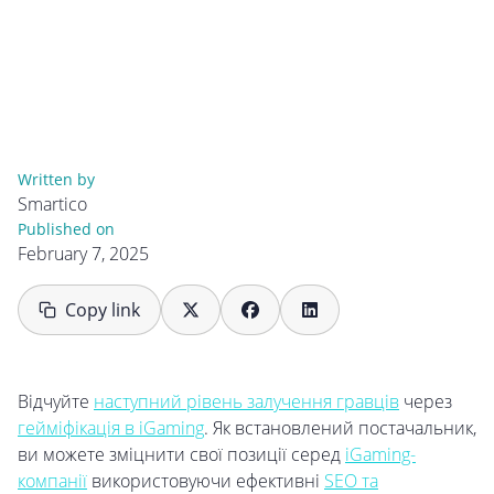
Written by
Smartico
Published on
February 7, 2025
Copy link
Відчуйте
наступний рівень залучення гравців
через
гейміфікація в iGaming
. Як встановлений постачальник,
ви можете зміцнити свої позиції серед
iGaming-
компанії
використовуючи ефективні
SEO та