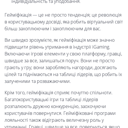
індивідуальність та уподобання.
Гейміфікація — це не просто тенденція; це революція
в користувацькому досвіді, яка робить віртуальний світ
більш захоплюючим і захоплюючим для вас.
Ви швидко зрозумієте, як гейміфікація може значно
підвищити рівень утримання в індустрії iGaming.
Включаючи ігрові елементи у свою платформу, гравці,
швидше за все, залишаться поруч. Вони не просто
грають у гру; вони заробляють нагороди, досягають
цілей та піднімаються на таблиці лідерів, що робить їх
залученими та розважаючими.
Крім того, гейміфікація сприяє почуттю спільноти.
Багатокористувацькі ігри та таблиці лідерів
розпалюють дружню конкуренцію, заохочуючи
користувачів повернутися. Гейміфіковані програми
лояльності також відіграють величезну роль у
утриманні. Гравці, швидше за все, повернуться, якщо