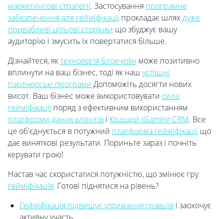
маркетингові стратегії
. Застосування
програмне
забезпечення для гейміфікації
прокладає шлях
дуже
привабливі цільові сторінки
що збуджує вашу
аудиторію і змусить їх повертатися більше.
Дізнайтеся, як
технологія блокчейн
може позитивно
вплинути на ваш бізнес, тоді як наш
успішні
партнерські програми
Допоможіть досягти нових
висот. Ваш бізнес може використовувати
сила
гейміфікації
поряд з ефективним використанням
платформи даних клієнтів
і
Кращий iGaming CRM
. Все
це об'єднується в потужний
платформа гейміфікації
що
дає виняткові результати. Пориньте зараз і почніть
керувати грою!
Настав час скористатися потужністю, що змінює гру
гейміфікація
. Готові піднятися на рівень?
Гейміфікація підвищує утримання гравців
і заохочує
активну участь.