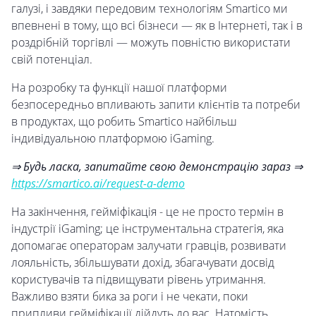
галузі, і завдяки передовим технологіям Smartico ми
впевнені в тому, що всі бізнеси — як в Інтернеті, так і в
роздрібній торгівлі — можуть повністю використати
свій потенціал.
На розробку та функції нашої платформи
безпосередньо впливають запити клієнтів та потреби
в продуктах, що робить Smartico найбільш
індивідуальною платформою iGaming.
⇒ Будь ласка, запитайте свою демонстрацію зараз ⇒
https://smartico.ai/request-a-demo
На закінчення, гейміфікація - це не просто термін в
індустрії iGaming; це інструментальна стратегія, яка
допомагає операторам залучати гравців, розвивати
лояльність, збільшувати дохід, збагачувати досвід
користувачів та підвищувати рівень утримання.
Важливо взяти бика за роги і не чекати, поки
припливи гейміфікації дійдуть до вас. Натомість