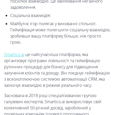
посилює взаємодію. Це хвилювання негайного
задоволення.
Соціальна взаємодія:
Майбутнє ігор полягає у вихованні спільнот.
Гейміфікація може полегшити соціальну взаємодію,
зробивши вашу платформу більше, ніж просто
грою.
Smartico.ai
це найсучасніша платформа, яка
організовує програми лояльності та гейміфікацію
рутинних процедур для бізнесу для підвищення
залучення клієнтів та доходу. Він поєднує гейміфікацію
з всеохоплюючою системою автоматизації CRM, яка
заохочує взаємодію в режимі реального часу.
Заснована в 2018 році спеціалізованою групою
галузевих експертів, Smartico.ai використовує свій
колективний 50-річний досвід, зароблений у
провідних компаніях ігрового програмного