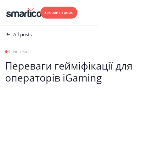
Замовити демо
All posts
8 min read
Переваги гейміфікації для
операторів iGaming