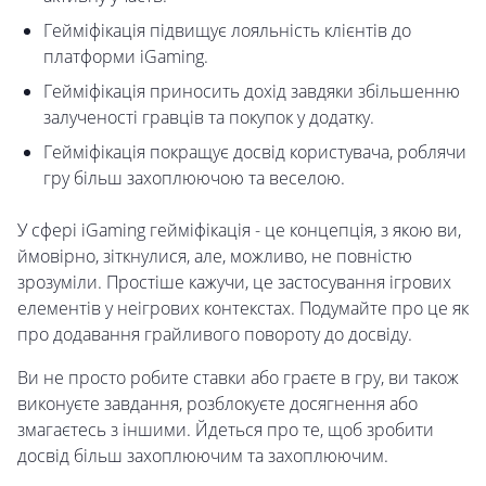
Гейміфікація підвищує лояльність клієнтів до
платформи iGaming.
Гейміфікація приносить дохід завдяки збільшенню
залученості гравців та покупок у додатку.
Гейміфікація покращує досвід користувача, роблячи
гру більш захоплюючою та веселою.
У сфері iGaming гейміфікація - це концепція, з якою ви,
ймовірно, зіткнулися, але, можливо, не повністю
зрозуміли. Простіше кажучи, це застосування ігрових
елементів у неігрових контекстах. Подумайте про це як
про додавання грайливого повороту до досвіду.
Ви не просто робите ставки або граєте в гру, ви також
виконуєте завдання, розблокуєте досягнення або
змагаєтесь з іншими. Йдеться про те, щоб зробити
досвід більш захоплюючим та захоплюючим.