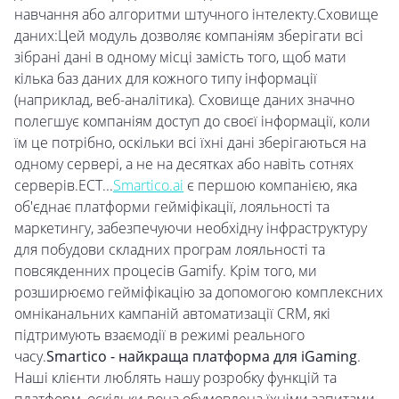
навчання або алгоритми штучного інтелекту.Сховище
даних:Цей модуль дозволяє компаніям зберігати всі
зібрані дані в одному місці замість того, щоб мати
кілька баз даних для кожного типу інформації
(наприклад, веб-аналітика). Сховище даних значно
полегшує компаніям доступ до своєї інформації, коли
їм це потрібно, оскільки всі їхні дані зберігаються на
одному сервері, а не на десятках або навіть сотнях
серверів.ECT...
Smartico.ai
є першою компанією, яка
об'єднає платформи гейміфікації, лояльності та
маркетингу, забезпечуючи необхідну інфраструктуру
для побудови складних програм лояльності та
повсякденних процесів Gamify. Крім того, ми
розширюємо гейміфікацію за допомогою комплексних
омніканальних кампаній автоматизації CRM, які
підтримують взаємодії в режимі реального
часу.
Smartico - найкраща платформа для iGaming
.
Наші клієнти люблять нашу розробку функцій та