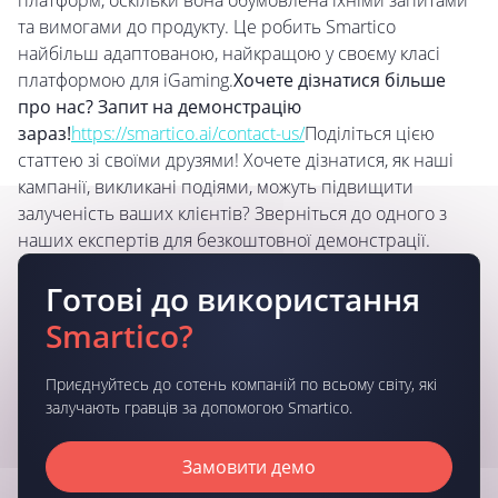
платформ, оскільки вона обумовлена їхніми запитами
та вимогами до продукту. Це робить Smartico
найбільш адаптованою, найкращою у своєму класі
платформою для iGaming.
Хочете дізнатися більше
про нас? Запит на демонстрацію
зараз!
https://smartico.ai/contact-us/
Поділіться цією
статтею зі своїми друзями! Хочете дізнатися, як наші
кампанії, викликані подіями, можуть підвищити
залученість ваших клієнтів? Зверніться до одного з
наших експертів для безкоштовної демонстрації.
Готові до використання
Smartico?
Приєднуйтесь до сотень компаній по всьому світу, які
залучають гравців за допомогою Smartico.
Замовити демо