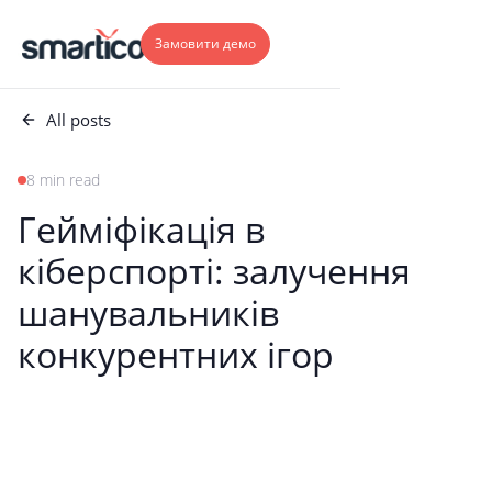
Замовити демо
All posts
8 min read
Гейміфікація в
кіберспорті: залучення
шанувальників
конкурентних ігор