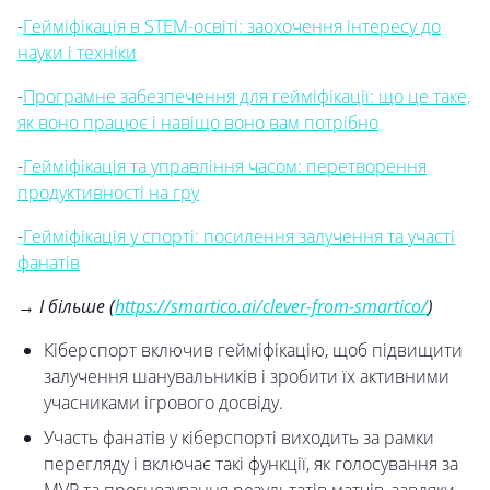
-
Гейміфікація в STEM-освіті: заохочення інтересу до
науки і техніки
-
Програмне забезпечення для гейміфікації: що це таке,
як воно працює і навіщо воно вам потрібно
-
Гейміфікація та управління часом: перетворення
продуктивності на гру
-
Гейміфікація у спорті: посилення залучення та участі
фанатів
→ І більше (
https://smartico.ai/clever-from-smartico/
)
Кіберспорт включив гейміфікацію, щоб підвищити
залучення шанувальників і зробити їх активними
учасниками ігрового досвіду.
Участь фанатів у кіберспорті виходить за рамки
перегляду і включає такі функції, як голосування за