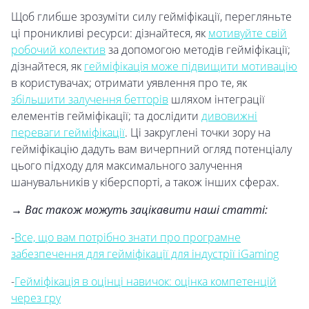
Щоб глибше зрозуміти силу гейміфікації, перегляньте
ці проникливі ресурси: дізнайтеся, як
мотивуйте свій
робочий колектив
за допомогою методів гейміфікації;
дізнайтеся, як
гейміфікація може підвищити мотивацію
в користувачах; отримати уявлення про те, як
збільшити залучення бетторів
шляхом інтеграції
елементів гейміфікації; та дослідити
дивовижні
переваги гейміфікації
. Ці закруглені точки зору на
гейміфікацію дадуть вам вичерпний огляд потенціалу
цього підходу для максимального залучення
шанувальників у кіберспорті, а також інших сферах.
→ Вас також можуть зацікавити наші статті:
-
Все, що вам потрібно знати про програмне
забезпечення для гейміфікації для індустрії iGaming
-
Гейміфікація в оцінці навичок: оцінка компетенцій
через гру