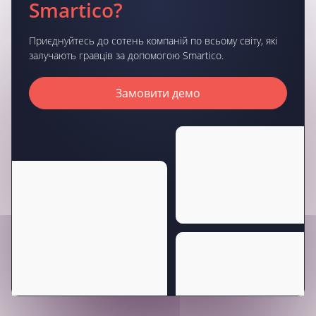
Smartico?
Приєднуйтесь до сотень компаній по всьому світу, які
залучають гравців за допомогою Smartico.
Замовити демо