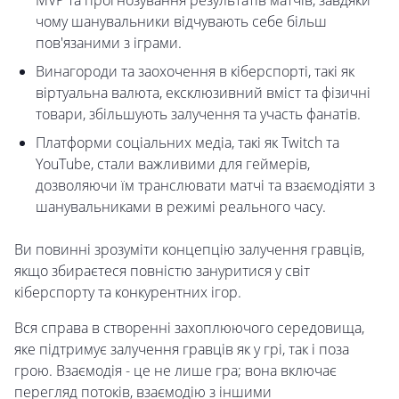
MVP та прогнозування результатів матчів, завдяки
чому шанувальники відчувають себе більш
пов'язаними з іграми.
Винагороди та заохочення в кіберспорті, такі як
віртуальна валюта, ексклюзивний вміст та фізичні
товари, збільшують залучення та участь фанатів.
Платформи соціальних медіа, такі як Twitch та
YouTube, стали важливими для геймерів,
дозволяючи їм транслювати матчі та взаємодіяти з
шанувальниками в режимі реального часу.
Ви повинні зрозуміти концепцію залучення гравців,
якщо збираєтеся повністю зануритися у світ
кіберспорту та конкурентних ігор.
Вся справа в створенні захоплюючого середовища,
яке підтримує залучення гравців як у грі, так і поза
грою. Взаємодія - це не лише гра; вона включає
перегляд потоків, взаємодію з іншими