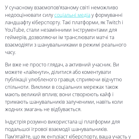
У сучасному взаємопов'язаному світі неможливо
недооцінювати силу
соціальні медіа
у формуванні
ландшафту кіберспорту. Такі платформи, як Twitch і
YouTube, стали незамінними інструментами для
геймерів, дозволяючи їм транслювати матчі та
взаємодіяти з шанувальниками в режимі реального
часу.
Ви вже не просто глядач, а активний учасник. Ви
можете «лайкнути», ділитися або коментувати
публікації улюбленого гравця, сприяючи відчуттю
спільноти. Виклики в соціальних мережах також
мають великий вплив; вони створюють кайф і
тримають шанувальників залученими, навіть коли
жодних змагань не відбувається.
Індустрія розумно використала ці платформи для
подальшої ігрової взаємодії шанувальників.
Пам'ятайте, що як ентузіаст кіберспорту, ваша участь у