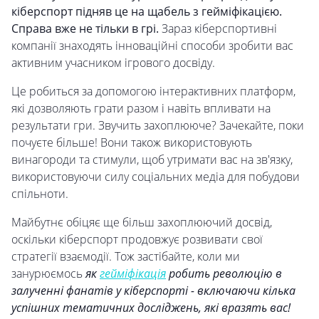
кіберспорт підняв це на щабель з гейміфікацією.
Справа вже не тільки в грі.
Зараз кіберспортивні
компанії знаходять інноваційні способи зробити вас
активним учасником ігрового досвіду.
Це робиться за допомогою інтерактивних платформ,
які дозволяють грати разом і навіть впливати на
результати гри. Звучить захоплююче? Зачекайте, поки
почуєте більше! Вони також використовують
винагороди та стимули, щоб утримати вас на зв'язку,
використовуючи силу соціальних медіа для побудови
спільноти.
Майбутнє обіцяє ще більш захоплюючий досвід,
оскільки кіберспорт продовжує розвивати свої
стратегії взаємодії. Тож застібайте, коли ми
занурюємось
як
гейміфікація
робить революцію в
залученні фанатів у кіберспорті - включаючи кілька
успішних тематичних досліджень, які вразять вас!