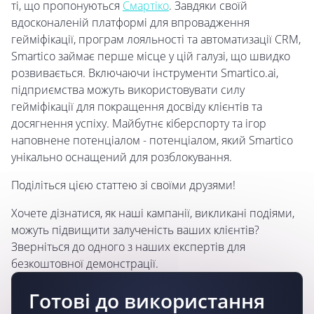
ті, що пропонуються
Смартіко
. Завдяки своїй
вдосконаленій платформі для впровадження
гейміфікації, програм лояльності та автоматизації CRM,
Smartico займає перше місце у цій галузі, що швидко
розвивається. Включаючи інструменти Smartico.ai,
підприємства можуть використовувати силу
гейміфікації для покращення досвіду клієнтів та
досягнення успіху. Майбутнє кіберспорту та ігор
наповнене потенціалом - потенціалом, який Smartico
унікально оснащений для розблокування.
Поділіться цією статтею зі своїми друзями!
Хочете дізнатися, як наші кампанії, викликані подіями,
можуть підвищити залученість ваших клієнтів?
Зверніться до одного з наших експертів для
безкоштовної демонстрації.
Готові до використання