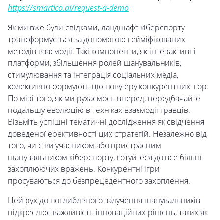
https://smartico.ai/request-a-demo
Як ми вже були свідками, ландшафт кіберспорту
трансформується за допомогою гейміфікованих
методів взаємодії. Такі компоненти, як інтерактивні
платформи, збільшення ролей шанувальників,
стимулювання та інтеграція соціальних медіа,
колективно формують цю нову еру конкурентних ігор.
По мірі того, як ми рухаємось вперед, передбачайте
подальшу еволюцію в техніках взаємодії гравців.
Візьміть успішні тематичні дослідження як свідчення
доведеної ефективності цих стратегій. Незалежно від
того, чи є ви учасником або пристрасним
шанувальником кіберспорту, готуйтеся до все більш
захоплюючих вражень. Конкурентні ігри
просуваються до безпрецедентного захоплення.
Цей рух до поглибленого залучення шанувальників
підкреслює важливість інноваційних рішень, таких як