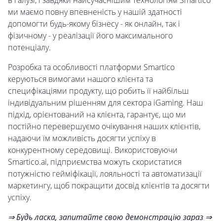
в галузі, і завдяки найсучаснішим технологіям Smartico
ми маємо повну впевненість у нашій здатності
допомогти будь-якому бізнесу - як онлайн, так і
фізичному - у реалізації його максимального
потенціалу.
Розробка та особливості платформи Smartico
керуються вимогами нашого клієнта та
специфікаціями продукту, що робить її найбільш
індивідуальним рішенням для сектора iGaming. Наш
підхід, орієнтований на клієнта, гарантує, що ми
постійно перевершуємо очікування наших клієнтів,
надаючи їм можливість досягти успіху в
конкурентному середовищі. Використовуючи
Smartico.ai, підприємства можуть скористатися
потужністю гейміфікації, лояльності та автоматизації
маркетингу, щоб покращити досвід клієнтів та досягти
успіху.
⇒ Будь ласка, запитайте свою демонстрацію зараз ⇒