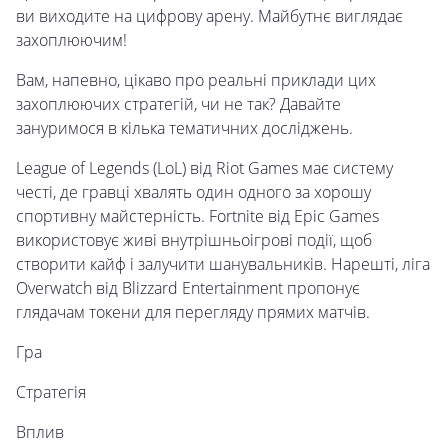
ви виходите на цифрову арену. Майбутнє виглядає
захоплюючим!
Вам, напевно, цікаво про реальні приклади цих
захоплюючих стратегій, чи не так? Давайте
зануримося в кілька тематичних досліджень.
League of Legends (LoL) від Riot Games має систему
честі, де гравці хвалять один одного за хорошу
спортивну майстерність. Fortnite від Epic Games
використовує живі внутрішньоігрові події, щоб
створити кайф і залучити шанувальників. Нарешті, ліга
Overwatch від Blizzard Entertainment пропонує
глядачам токени для перегляду прямих матчів.
Гра
Стратегія
Вплив