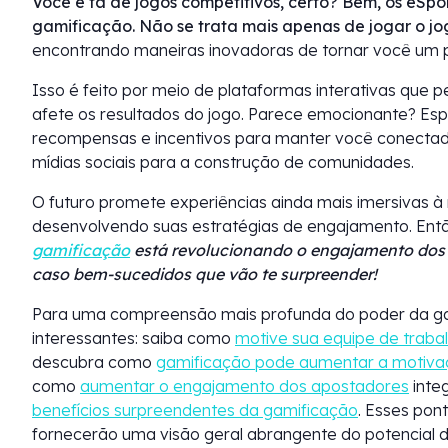
Você é fã de jogos competitivos, certo? Bem, os eS
gamificação. Não se trata mais apenas de jogar o jo
encontrando maneiras inovadoras de tornar você um pa
Isso é feito por meio de plataformas interativas que
afete os resultados do jogo. Parece emocionante? Es
recompensas e incentivos para manter você conectad
mídias sociais para a construção de comunidades.
O futuro promete experiências ainda mais imersivas 
desenvolvendo suas estratégias de engajamento. Ent
gamificação
está revolucionando o engajamento dos f
caso bem-sucedidos que vão te surpreender!
Para uma compreensão mais profunda do poder da gam
interessantes: saiba como
motive sua equipe de traba
descubra como
gamificação pode aumentar a motiv
como
aumentar o engajamento dos apostadores
inte
benefícios surpreendentes da gamificação
. Esses pon
fornecerão uma visão geral abrangente do potencial