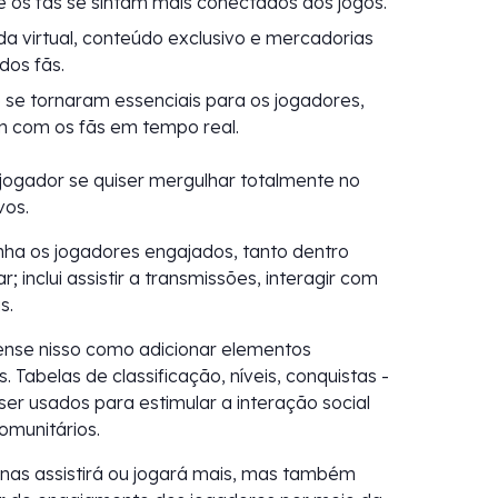
e os fãs se sintam mais conectados aos jogos.
 virtual, conteúdo exclusivo e mercadorias
dos fãs.
 se tornaram essenciais para os jogadores,
am com os fãs em tempo real.
jogador se quiser mergulhar totalmente no
vos.
nha os jogadores engajados, tanto dentro
inclui assistir a transmissões, interagir com
s.
nse nisso como adicionar elementos
Tabelas de classificação, níveis, conquistas -
er usados para estimular a interação social
omunitários.
as assistirá ou jogará mais, mas também