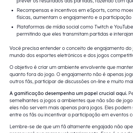
prever os resultados das partidas, fazendo com qu
Recompensas e incentivos em eSports, como moeda
físicas, aumentam o engajamento e a participação 
Plataformas de mídia social como Twitch e YouTube
permitindo que eles transmitam partidas e interaj
Você precisa entender o conceito de engajamento do 
mundo dos esportes eletrônicos e dos jogos competiti
O objetivo é criar um ambiente envolvente que mante
quanto fora do jogo. O engajamento não é apenas jogar; 
outros fãs, participar de discussões on-line e muito mai
A gamificação desempenha um papel crucial aqui.
Pe
semelhantes a jogos a ambientes que não são de jogos. 
eles não servem mais apenas para jogos. Eles podem s
entre os fãs ou incentivar a participação em eventos c
Lembre-se de que um fã altamente engajado não apen