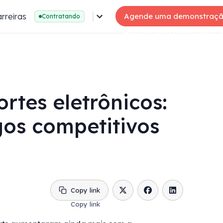
rreiras
Agende uma demonstraç
Contratando
rtes eletrônicos:
gos competitivos
Copy link