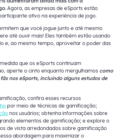
ports aumentaram ainda mais com a
go.
Agora, as empresas de eSports estão
rticipante ativo na experiência de jogo.
 permitem que você jogue junto e até mesmo
pere até ouvir mais! Eles também estão usando
o e, ao mesmo tempo, aproveitar o poder das
à medida que os eSports continuam
ão, aperte o cinto enquanto mergulhamos
como
ãs nos eSports, incluindo alguns estudos de
ificação, confira esses recursos
lho
por meio de técnicas de gamificação;
ação
nos usuários; obtenha informações sobre
grando elementos de gamificação; e explore o
tos de vista arredondados sobre gamificação
 dessa abordagem para maximizar o