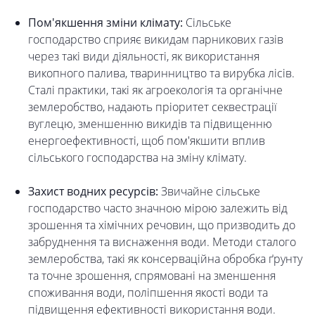
Пом'якшення зміни клімату:
Сільське
господарство сприяє викидам парникових газів
через такі види діяльності, як використання
викопного палива, тваринництво та вирубка лісів.
Сталі практики, такі як агроекологія та органічне
землеробство, надають пріоритет секвестрації
вуглецю, зменшенню викидів та підвищенню
енергоефективності, щоб пом'якшити вплив
сільського господарства на зміну клімату.
Захист водних ресурсів:
Звичайне сільське
господарство часто значною мірою залежить від
зрошення та хімічних речовин, що призводить до
забруднення та виснаження води. Методи сталого
землеробства, такі як консерваційна обробка ґрунту
та точне зрошення, спрямовані на зменшення
споживання води, поліпшення якості води та
підвищення ефективності використання води.