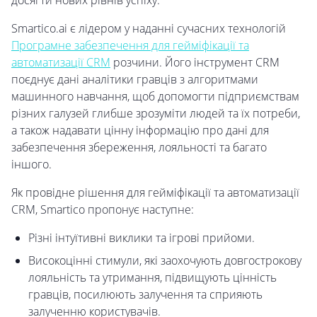
досягти нових рівнів успіху.
Smartico.ai є лідером у наданні сучасних технологій
Програмне забезпечення для гейміфікації та
автоматизації CRM
розчини. Його інструмент CRM
поєднує дані аналітики гравців з алгоритмами
машинного навчання, щоб допомогти підприємствам
різних галузей глибше зрозуміти людей та їх потреби,
а також надавати цінну інформацію про дані для
забезпечення збереження, лояльності та багато
іншого.
Як провідне рішення для гейміфікації та автоматизації
CRM, Smartico пропонує наступне:
Різні інтуїтивні виклики та ігрові прийоми.
Високоцінні стимули, які заохочують довгострокову
лояльність та утримання, підвищують цінність
гравців, посилюють залучення та сприяють
залученню користувачів.