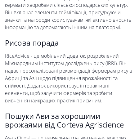
керувати хворобами сільськогосподарських культур.
Він включає елементи гейміфікації, присуджуючи
значки та нагороди користувачам, які активно вносять
інформацію та допомагають іншим на платформі.
Рисова порада
RiceAdvice - це мобільний додаток, розроблений
Міжнародним інститутом досліджень рису (IRRI). Він
надає персоналізовані рекомендації фермерам рису в
Африці та Азії щодо підвищення врожайності та
стійкості. Додаток використовує інтерактивні
елементи, щоб залучити фермерів та зробити
вивчення найкращих практик приємним.
Пошуки Ави за хорошими
врожаями від Corteva Agriscience
Ava's Quest — це навчальна гра, яка навчає молодих