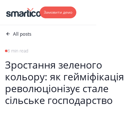
Замовити демо
All posts
8 min read
Зростання зеленого
кольору: як гейміфікація
революціонізує стале
сільське господарство