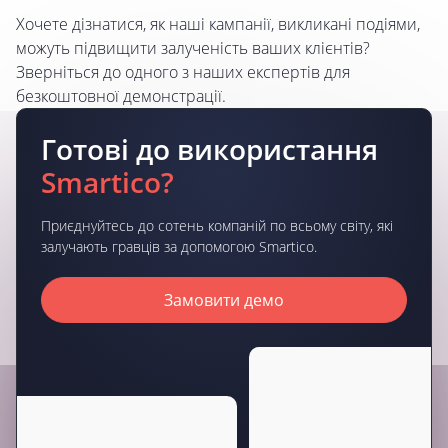
Хочете дізнатися, як наші кампанії, викликані подіями,
можуть підвищити залученість ваших клієнтів?
Зверніться до одного з наших експертів для
безкоштовної демонстрації.
Готові до використання
Smartico?
Приєднуйтесь до сотень компаній по всьому світу, які
залучають гравців за допомогою Smartico.
Замовити демо