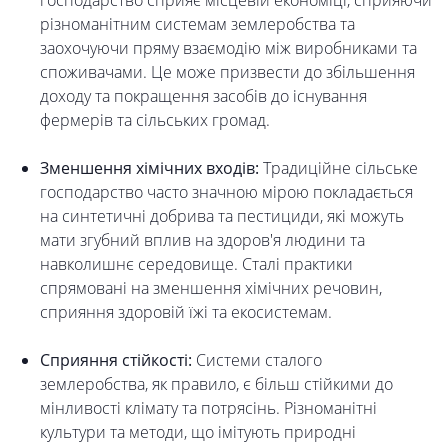
господарство сприяє місцевій економіці, сприяючи
різноманітним системам землеробства та
заохочуючи пряму взаємодію між виробниками та
споживачами. Це може призвести до збільшення
доходу та покращення засобів до існування
фермерів та сільських громад.
Зменшення хімічних входів:
Традиційне сільське
господарство часто значною мірою покладається
на синтетичні добрива та пестициди, які можуть
мати згубний вплив на здоров'я людини та
навколишнє середовище. Сталі практики
спрямовані на зменшення хімічних речовин,
сприяння здоровій їжі та екосистемам.
Сприяння стійкості:
Системи сталого
землеробства, як правило, є більш стійкими до
мінливості клімату та потрясінь. Різноманітні
культури та методи, що імітують природні