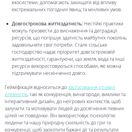
екосистеми, допомагають захищати від впливу
екстремальних погодних явищ та мінливих умов.
Довгострокова життєздатність:
Нестійкі практики
можуть призвести до виснаження та деградації
ресурсів, що погіршує здатність майбутніх поколінь
задовольняти свої потреби. Стале сільське
господарство надає пріоритет довгостроковій
життєздатності, гарантуючи, що земля, вода та інші
ресурси використовуються способами, які можна
підтримувати нескінченно довго.
Гейміфікація відноситься до
застосування ігрових
елементів
, такі як конкуренція, винагороди, виклики та
інтерактивний дизайн, до неігрових контекстів, щоб
залучити та мотивувати людей до досягнення певних
цілей чи поведінки. Він використовує психологію
людини та нашу природну схильність до гри та
конкуренції, щоб заохотити бажані дії та результати.