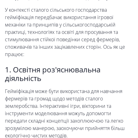
У контексті сталого сільського господарства
гейміфікація передбачає використання ігрової
механіки та принципів у сільськогосподарській
практиці, технологіях та освіті для просування та
стимулювання стійкої поведінки серед фермерів,
споживачів та інших зацікавлених сторін. Ось як це
працює:
1. Освітня роз'яснювальна
діяльність
Гейміфікація може бути використана для навчання
фермерів та громад щодо методів сталого
землеробства. Інтерактивні ігри, вікторини та
інструменти моделювання можуть допомогти
передати складні концепції захоплюючою та легко
зрозумілою манерою, заохочуючи прийняття більш
екологічно чистих методів.