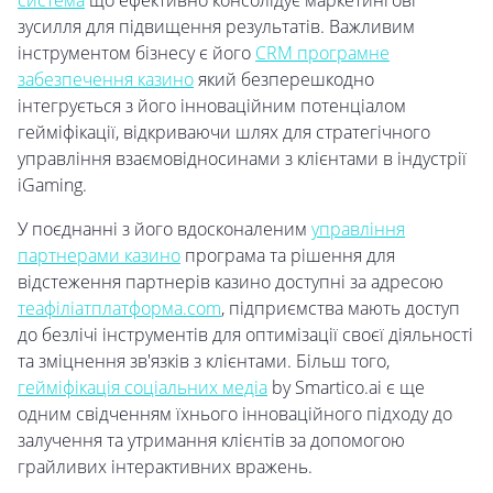
система
що ефективно консолідує маркетингові
зусилля для підвищення результатів. Важливим
інструментом бізнесу є його
CRM програмне
забезпечення казино
який безперешкодно
інтегрується з його інноваційним потенціалом
гейміфікації, відкриваючи шлях для стратегічного
управління взаємовідносинами з клієнтами в індустрії
iGaming.
У поєднанні з його вдосконаленим
управління
партнерами казино
програма та рішення для
відстеження партнерів казино доступні за адресою
теафіліатплатформа.com
, підприємства мають доступ
до безлічі інструментів для оптимізації своєї діяльності
та зміцнення зв'язків з клієнтами. Більш того,
гейміфікація соціальних медіа
by Smartico.ai є ще
одним свідченням їхнього інноваційного підходу до
залучення та утримання клієнтів за допомогою
грайливих інтерактивних вражень.