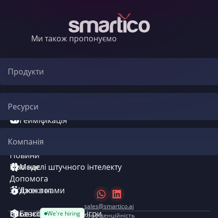
Ми також пропонуємо
Продукти
Автоматизація CRM
Ресурси
Гейміфікація
Блог
Компанія
Система бонусів
Новини
Про нас
Моделі штучного інтелекту
Допомога
Зв’язок з нами
Джекпот
sales@smartico.ai
Вакансії
Безкоштовні міні-ігри
We're hiring
Конфіденційність