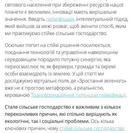
світового населення при збереженні ресурсів нашої
планети є великими, інновації мають вирішальне
значення. Введіть
гейміфікація
, інтелектуальний підхід,
який вийшов за межі розваг, щоб змінити спосіб, яким
ми практикуємо стійке сільське господарство.
Оскільки попит на стійкі рішення посилюється,
поєднання технологій та управління навколишнім
середовищем породило потужну синергію, яка
переосмислює те, як фермери, громади та окремі
особи взаємодіють із землею. У цій статті ми
досліджуємо віртуальні поля, де «Зростання зеленого»
вже не є простою метафорою, а реальністю,
керованою
Трансформаційний потенціал гейміфікації
.
Стале сільське господарство є важливим з кількох
переконливих причин, які спільно вирішують як
екологічні, так і соціальні проблеми.
Ось кілька
ключових причин, чому
стійке сільське господарство