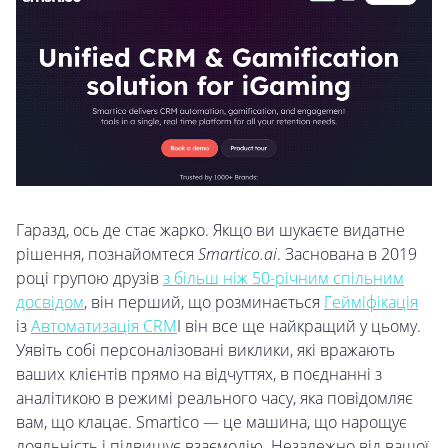
Гаразд, ось де стає жарко. Якщо ви шукаєте видатне
рішення, познайомтеся
Smartico.ai
. Заснована в 2019
році групою друзів
з більш ніж 50-річним спільним
досвідом
, він перший, що розминається
Гейміфікація
із
Автоматизація CRM
І він все ще найкращий у цьому.
Уявіть собі персоналізовані виклики, які вражають
ваших клієнтів прямо на відчуттях, в поєднанні з
аналітикою в режимі реального часу, яка повідомляє
вам, що клацає. Smartico — це машина, що нарощує
лояльність і підвищує взаємодію. Незалежно від вашої