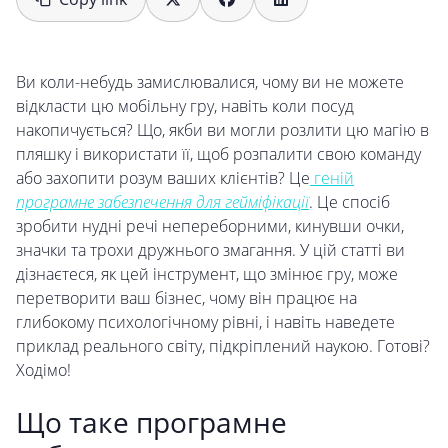
Ви коли-небудь замислювалися, чому ви не можете
відкласти цю мобільну гру, навіть коли посуд
накопичується? Що, якби ви могли розлити цю магію в
пляшку і використати її, щоб розпалити свою команду
або захопити розум ваших клієнтів? Це
геній
програмне забезпечення для гейміфікації
. Це спосіб
зробити нудні речі непереборними, кинувши очки,
значки та трохи дружнього змагання. У цій статті ви
дізнаєтеся, як цей інструмент, що змінює гру, може
перетворити ваш бізнес, чому він працює на
глибокому психологічному рівні, і навіть наведете
приклад реального світу, підкріплений наукою. Готові?
Ходімо!
Що таке програмне