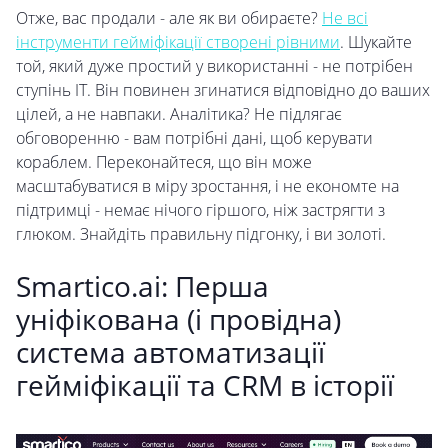
Отже, вас продали - але як ви обираєте?
Не всі
інструменти гейміфікації створені рівними
. Шукайте
той, який дуже простий у використанні - не потрібен
ступінь ІТ. Він повинен згинатися відповідно до ваших
цілей, а не навпаки. Аналітика? Не підлягає
обговоренню - вам потрібні дані, щоб керувати
кораблем. Переконайтеся, що він може
масштабуватися в міру зростання, і не економте на
підтримці - немає нічого гіршого, ніж застрягти з
глюком. Знайдіть правильну підгонку, і ви золоті.
Smartico.ai: Перша
уніфікована (і провідна)
система автоматизації
гейміфікації та CRM в історії