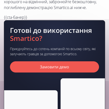
хорошого на відмінний, забронюйте безкоштовну,
поглиблену демонстрацію Smartico.ai нижче.
{{cta-банер}}
Готові до використання
Smartico?
Приєднуйтесь до сотень компаній по всьому світу, які
залучають гравців за допомогою Smartico.
Замовити демо