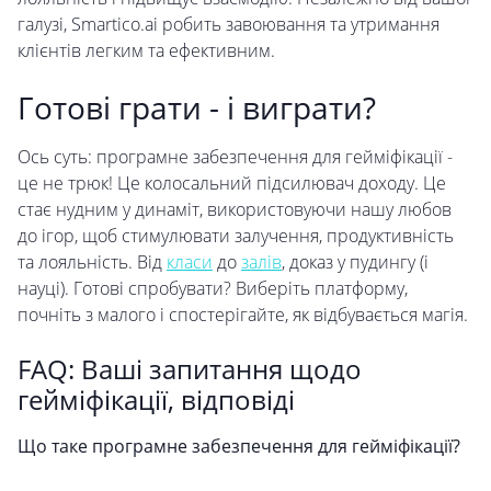
галузі, Smartico.ai робить завоювання та утримання
клієнтів легким та ефективним.
Готові грати - і виграти?
Ось суть: програмне забезпечення для гейміфікації -
це не трюк! Це колосальний підсилювач доходу. Це
стає нудним у динаміт, використовуючи нашу любов
до ігор, щоб стимулювати залучення, продуктивність
та лояльність. Від
класи
до
залів
, доказ у пудингу (і
науці). Готові спробувати? Виберіть платформу,
почніть з малого і спостерігайте, як відбувається магія.
FAQ: Ваші запитання щодо
гейміфікації, відповіді
Що таке програмне забезпечення для гейміфікації?