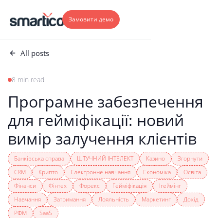
Замовити демо
All posts
8 min read
Програмне забезпечення
для гейміфікації: новий
вимір залучення клієнтів
Банківська справа
ШТУЧНИЙ ІНТЕЛЕКТ
Казино
Згорнути
CRM
Крипто
Електронне навчання
Економіка
Освіта
Фінанси
Фінтех
Форекс
Гейміфікація
Ігеймінг
Навчання
Затримання
Лояльність
Маркетинг
Дохід
РФМ
SaaS