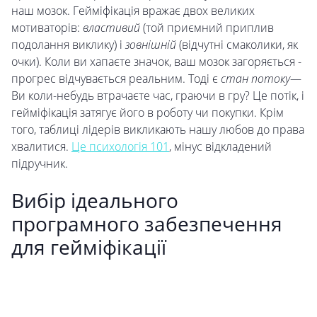
наш мозок. Гейміфікація вражає двох великих
мотиваторів:
властивий
(той приємний приплив
подолання виклику) і
зовнішній
(відчутні смаколики, як
очки). Коли ви хапаєте значок, ваш мозок загоряється -
прогрес відчувається реальним. Тоді є
стан потоку
—
Ви коли-небудь втрачаєте час, граючи в гру? Це потік, і
гейміфікація затягує його в роботу чи покупки. Крім
того, таблиці лідерів викликають нашу любов до права
хвалитися.
Це психологія 101
, мінус відкладений
підручник.
Вибір ідеального
програмного забезпечення
для гейміфікації