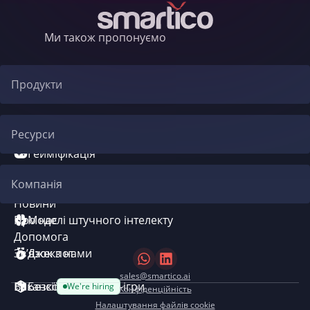
Ми також пропонуємо
Продукти
Автоматизація CRM
Ресурси
Гейміфікація
Блог
Компанія
Система бонусів
Новини
Про нас
Моделі штучного інтелекту
Допомога
Зв’язок з нами
Джекпот
sales@smartico.ai
Вакансії
Безкоштовні міні-ігри
We're hiring
Конфіденційність
Налаштування файлів cookie