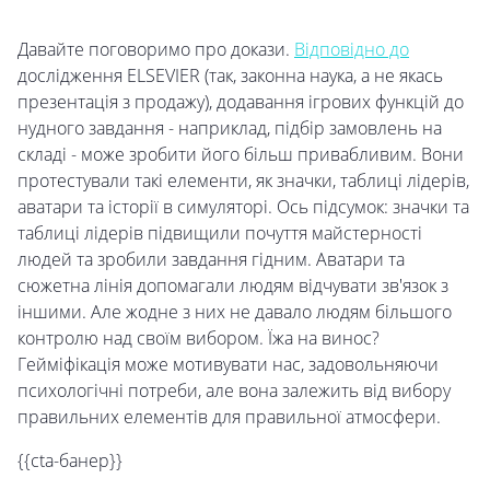
Давайте поговоримо про докази.
Відповідно до
дослідження ELSEVIER (так, законна наука, а не якась
презентація з продажу), додавання ігрових функцій до
нудного завдання - наприклад, підбір замовлень на
складі - може зробити його більш привабливим. Вони
протестували такі елементи, як значки, таблиці лідерів,
аватари та історії в симуляторі. Ось підсумок: значки та
таблиці лідерів підвищили почуття майстерності
людей та зробили завдання гідним. Аватари та
сюжетна лінія допомагали людям відчувати зв'язок з
іншими. Але жодне з них не давало людям більшого
контролю над своїм вибором. Їжа на винос?
Гейміфікація може мотивувати нас, задовольняючи
психологічні потреби, але вона залежить від вибору
правильних елементів для правильної атмосфери.
{{cta-банер}}