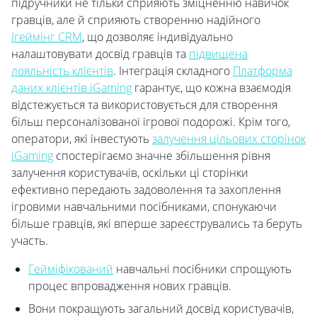
підручники не тільки сприяють зміцненню навичок
гравців, але й сприяють створенню надійного
Ігеймінг CRM
, що дозволяє індивідуально
налаштовувати досвід гравців та
підвищена
лояльність клієнтів
. Інтеграція складного
Платформа
даних клієнтів iGaming
гарантує, що кожна взаємодія
відстежується та використовується для створення
більш персоналізованої ігрової подорожі. Крім того,
оператори, які інвестують
залучення цільових сторінок
iGaming
спостерігаємо значне збільшення рівня
залучення користувачів, оскільки ці сторінки
ефективно передають задоволення та захоплення
ігровими навчальними посібниками, спонукаючи
більше гравців, які вперше зареєструвались та беруть
участь.
Гейміфікований
навчальні посібники спрощують
процес впровадження нових гравців.
Вони покращують загальний досвід користувачів,