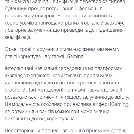
та нюансів iGaming. Гейміфікація перетворює типово
буденний процес поглинання інформації в
розважальну подорож. Він не тільки знайомить
користувачів з тонкощами різних ігор, але й заохочує
повторне залучення, що призводить до підвищення
кваліфікації.
Отже, ігрові підручники стали наріжним каменем у
освіті користувачів у галузі iGaming.
Інтерактивні навчальні середовища на платформах
iGaming захоплюють користувачів, пропонуючи
динамічний підхід до освоєння ігрової механіки та
стратегій. Такі методології не тільки навчають, але й
розважають, сприяючи глибшому залученню до змісту.
Ця модальність особливо приваблива в сфері iGaming,
де розуміння нюансів кожної гри може значно
покращити досвід користувача.
Перетворюючи процес навчання в приємний досвід,