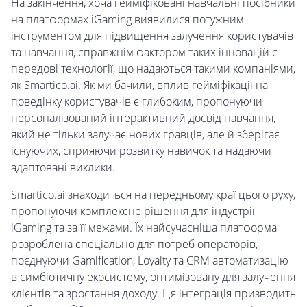
На закінчення, хоча гейміфіковані навчальні посібники
на платформах iGaming виявилися потужним
інструментом для підвищення залучення користувачів
та навчання, справжнім фактором таких інновацій є
передові технології, що надаються такими компаніями,
як Smartico.ai. Як ми бачили, вплив гейміфікації на
поведінку користувачів є глибоким, пропонуючи
персоналізований інтерактивний досвід навчання,
який не тільки залучає нових гравців, але й зберігає
існуючих, сприяючи розвитку навичок та надаючи
адаптовані виклики.
Smartico.ai знаходиться на передньому краї цього руху,
пропонуючи комплексне рішення для індустрії
iGaming та за її межами. Їх найсучасніша платформа
розроблена спеціально для потреб операторів,
поєднуючи Gamification, Loyalty та CRM автоматизацію
в симбіотичну екосистему, оптимізовану для залучення
клієнтів та зростання доходу. Ця інтеграція призводить