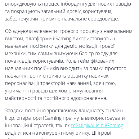
впорядковують процес інбордингу для нових гравців
та покращують загальний досвід користувача,
забезпечуючи приємне навчальне середовище.
Об'єднуючи елементи ігрового процесу з навчальним
вмістом, платформи iGaming використовують ці
навчальні посібники для демістифікації ігрової
механіки, тим самим знижуючи бар'єр входу для
початківців користувачів. Роль гейміфікованих
навчальних посібників виходить за рамки простого
навчання; вони сприяють розвитку навичок,
персоналізації траєкторій навчання і, зрештою,
утриманні гравців шляхом стимулювання
майстерності та постійного вдосконалення.
Завдяки постійно зростаючому ландшафту онлайн-
ігор, оператори iGaming прагнуть використовувати
інноваційні стратегії, такі як
гейміфікація в iGaming
виділитися на конкурентному ринку. Ці ігрові