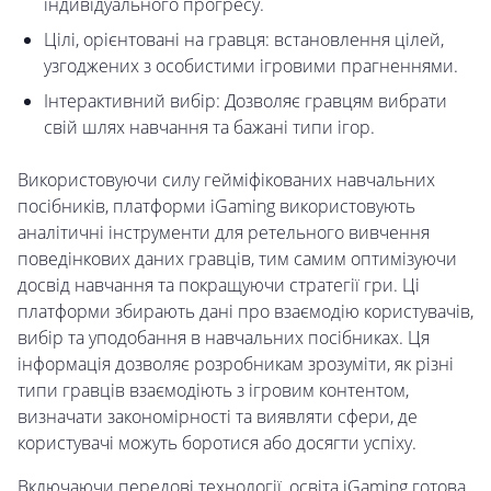
індивідуального прогресу.
Цілі, орієнтовані на гравця: встановлення цілей,
узгоджених з особистими ігровими прагненнями.
Інтерактивний вибір: Дозволяє гравцям вибрати
свій шлях навчання та бажані типи ігор.
Використовуючи силу гейміфікованих навчальних
посібників, платформи iGaming використовують
аналітичні інструменти для ретельного вивчення
поведінкових даних гравців, тим самим оптимізуючи
досвід навчання та покращуючи стратегії гри. Ці
платформи збирають дані про взаємодію користувачів,
вибір та уподобання в навчальних посібниках. Ця
інформація дозволяє розробникам зрозуміти, як різні
типи гравців взаємодіють з ігровим контентом,
визначати закономірності та виявляти сфери, де
користувачі можуть боротися або досягти успіху.
Включаючи передові технології, освіта iGaming готова