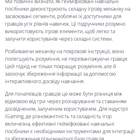
Ми повинні визнати, як гейміфіковані навчальні
посібники деконструюють складну ігрову механіку на
засвоювані сегменти, роблячи їх доступними для
гравців усіх рівнів навичок. Ці підручники розумно
використовують ігрові елементи, щоб легко та
залучити користувачів через складні системи.
Розбиваючи механіку на покрокові інструкції, вони
полегшують розуміння, не перевантажуючи гравця.
Цей підхід не тільки покращує розуміння, але й
заохочує збереження інформації за допомогою
інтерактивного досвіду навчання.
Для початківців гравців це може бути різниця між
відмовою від гри через розчарування та ставанням
досвідченим, залученим користувачем. Для індустрії
iGaming, де різноманітність та складність ігор
величезна, ефективні гейміфіковані навчальні
посібники є необхідними інструментами для інтеграції
та збереження різноманітної бази гравців.