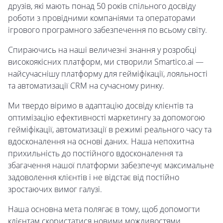
друзів, які мають понад 50 років спільного досвіду
роботи з провідними компаніями та операторами
ігрового програмного забезпечення по всьому світу.
Спираючись на наші величезні знання у розробці
високоякісних платформ, ми створили Smartico.ai —
найсучаснішу платформу для гейміфікації, лояльності
та автоматизації CRM на сучасному ринку.
Ми твердо віримо в адаптацію досвіду клієнтів та
оптимізацію ефективності маркетингу за допомогою
гейміфікації, автоматизації в режимі реального часу та
вдосконалення на основі даних. Наша непохитна
прихильність до постійного вдосконалення та
збагачення нашої платформи забезпечує максимальне
задоволення клієнтів і не відстає від постійно
зростаючих вимог галузі.
Наша основна мета полягає в тому, щоб допомогти
клієнтам скористатися новими можливостями,