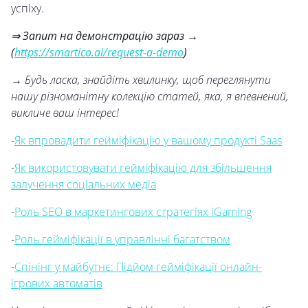
успіху.
⇒ Запит на демонстрацію зараз →
(
https://smartico.ai/request-a-demo
)
→ Будь ласка, знайдіть хвилинку, щоб переглянути
нашу різноманітну колекцію статей, яка, я впевнений,
викличе ваш інтерес!
-
Як впровадити гейміфікацію у вашому продукті Saas
-
Як використовувати гейміфікацію для збільшення
залучення соціальних медіа
-
Роль SEO в маркетингових стратегіях iGaming
-
Роль гейміфікації в управлінні багатством
-
Спінінг у майбутнє: Підйом гейміфікації онлайн-
ігрових автоматів