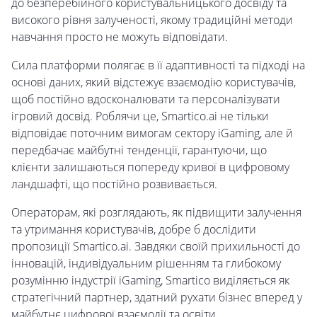
до безперебійного користувальницького досвіду та
високого рівня залученості, якому традиційні методи
навчання просто не можуть відповідати.
Сила платформи полягає в її адаптивності та підході на
основі даних, який відстежує взаємодію користувачів,
щоб постійно вдосконалювати та персоналізувати
ігровий досвід. Роблячи це, Smartico.ai не тільки
відповідає поточним вимогам сектору iGaming, але й
передбачає майбутні тенденції, гарантуючи, що
клієнти залишаються попереду кривої в цифровому
ландшафті, що постійно розвивається.
Операторам, які розглядають, як підвищити залучення
та утримання користувачів, добре б дослідити
пропозиції Smartico.ai. Завдяки своїй прихильності до
інновацій, індивідуальним рішенням та глибокому
розумінню індустрії iGaming, Smartico виділяється як
стратегічний партнер, здатний рухати бізнес вперед у
майбутнє цифрової взаємодії та освіти.