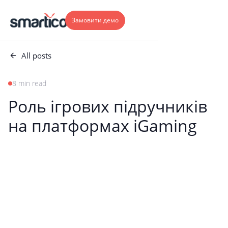
Замовити демо
All posts
8 min read
Роль ігрових підручників
на платформах iGaming