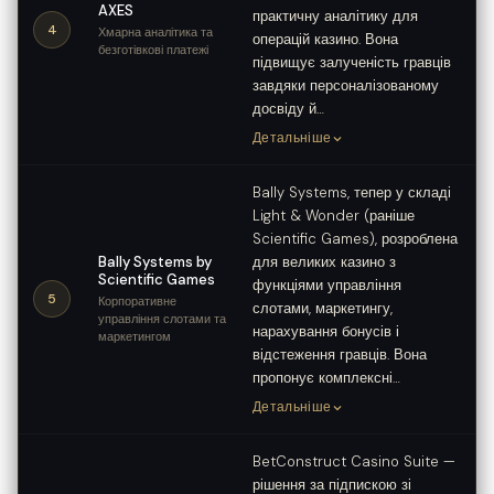
AXES
практичну аналітику для
4
Хмарна аналітика та
операцій казино. Вона
безготівкові платежі
підвищує залученість гравців
завдяки персоналізованому
досвіду й…
Детальніше
Bally Systems, тепер у складі
Light & Wonder (раніше
Scientific Games), розроблена
Bally Systems by
для великих казино з
Scientific Games
функціями управління
5
Корпоративне
слотами, маркетингу,
управління слотами та
нарахування бонусів і
маркетингом
відстеження гравців. Вона
пропонує комплексні…
Детальніше
BetConstruct Casino Suite —
рішення за підпискою зі