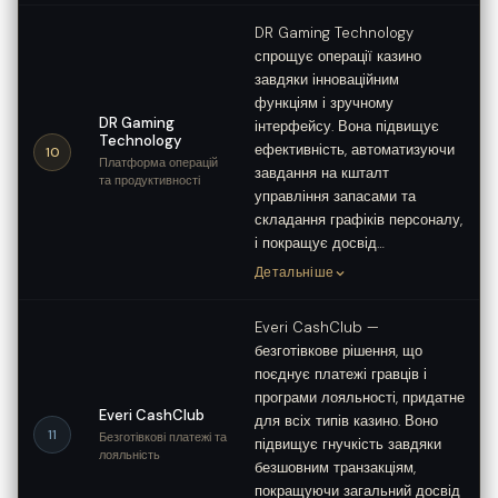
DR Gaming Technology
спрощує операції казино
завдяки інноваційним
функціям і зручному
DR Gaming
інтерфейсу. Вона підвищує
Technology
ефективність, автоматизуючи
10
Платформа операцій
завдання на кшталт
та продуктивності
управління запасами та
складання графіків персоналу,
і покращує досвід…
Детальніше
Everi CashClub —
безготівкове рішення, що
поєднує платежі гравців і
програми лояльності, придатне
Everi CashClub
для всіх типів казино. Воно
11
Безготівкові платежі та
підвищує гнучкість завдяки
лояльність
безшовним транзакціям,
покращуючи загальний досвід