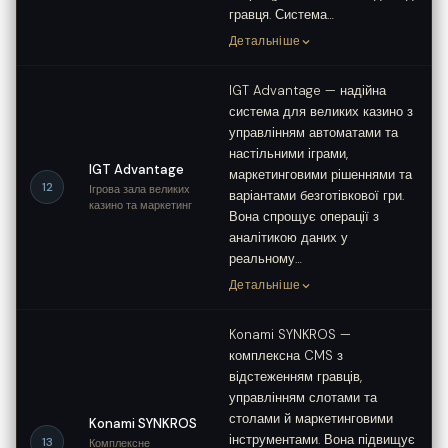
гравця. Система…
Детальніше
IGT Advantage — надійна
система для великих казино з
управлінням автоматами та
настільними іграми,
IGT Advantage
маркетинговими рішеннями та
12
Ігрова зала великих
варіантами безготівкової гри.
казино та маркетинг
Вона спрощує операції з
аналітикою даних у
реальному…
Детальніше
Konami SYNKROS —
комплексна CMS з
відстеженням гравців,
управлінням слотами та
столами й маркетинговими
Konami SYNKROS
інструментами. Вона підвищує
13
Комплексне