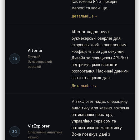
Кастомний RNG, покерні
мережі та каси, що…
Детальніше
Altenar надає гнучкі
букмекерські оверлеї для
сторонніх лобі, з оновленням
Altenar
коефіцієнтів за дві секунди.
Гнучкий
Дизайн за принципом API-first
29
букмекерський
підтримує різні варіанти
оверлей
розгортання. Насичені даними
звіти та ліцензії для…
Детальніше
VizExplorer надає операційну
аналітику для казино, зокрема
оптимізацію простору,
управління сервісом та
VizExplorer
автоматизацію маркетингу.
30
Операційна аналітика
Вона поєднує дані з
казино