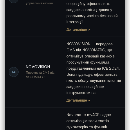
управління казино
операційну ефективність
завдяки аналітиці даних у
реальному часі та безшовній
інтеграції,…
Детальніше
NOVOVISION — передова
CMS від NOVOMATIC, що
оптимізує операції казино з
просунутими функціями,
NOVOVISION
представленими на ICE 2024.
14
Просунута CMS від
Вона підвищує ефективність і
NOVOMATIC
якість обслуговування клієнтів
завдяки інноваційним
інструментам на…
Детальніше
Novomatic myACP надає
оптимізацію зали слотів,
бухгалтерію та функції