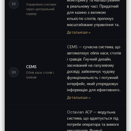
моніторингу та налаштування
32
Управління слотами
в реальному часі. Придатний
через центральний
для казино з великою
сервер
кількістю слотів, пропонує
масштабоване управління та…
Детальніше
CEMS — сучасна система, що
автоматизує облік каси, столів
і гравців. Гнучкий дизайн,
заснований на галузевому
CEMS
досвіді, забезпечує чудову
33
Облік каси, столів і
гравців
функціональність і потужний
інтерфейс, який упорядковує
інформацію для ефективного…
Детальніше
Octavian ACP — модульна
система, що адаптується під
потреби оператора та вимоги
регуляторів. Функції