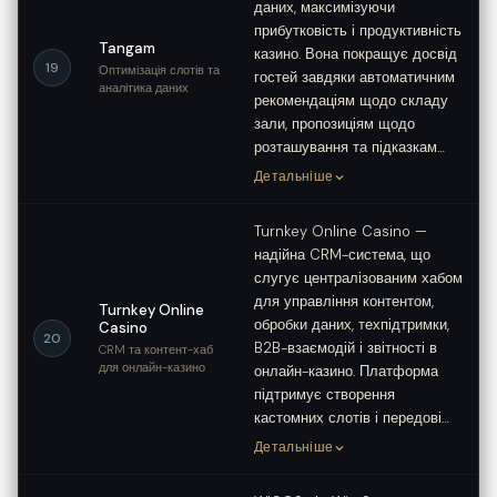
даних, максимізуючи
прибутковість і продуктивність
Tangam
казино. Вона покращує досвід
19
Оптимізація слотів та
гостей завдяки автоматичним
аналітика даних
рекомендаціям щодо складу
зали, пропозиціям щодо
розташування та підказкам…
Детальніше
Turnkey Online Casino —
надійна CRM-система, що
слугує централізованим хабом
для управління контентом,
Turnkey Online
обробки даних, техпідтримки,
Casino
20
B2B-взаємодій і звітності в
CRM та контент-хаб
для онлайн-казино
онлайн-казино. Платформа
підтримує створення
кастомних слотів і передові…
Детальніше