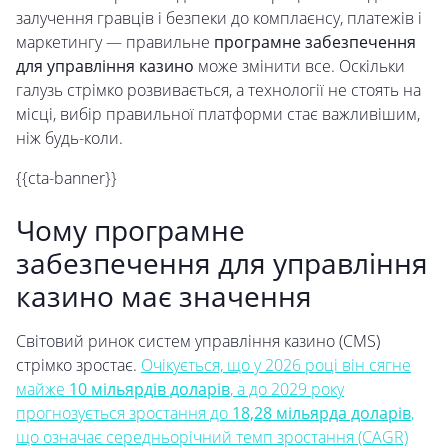
залучення гравців і безпеки до комплаєнсу, платежів і
маркетингу — правильне
програмне забезпечення
для управління казино
може змінити все. Оскільки
галузь стрімко розвивається, а технології не стоять на
місці, вибір правильної платформи стає важливішим,
ніж будь-коли.
{{cta-banner}}
Чому програмне
забезпечення для управління
казино має значення
Світовий ринок систем управління казино (CMS)
стрімко зростає.
Очікується, що у 2026 році він сягне
майже
10 мільярдів доларів
, а до 2029 року
прогнозується зростання до
18,28 мільярда доларів
,
що означає середньорічний темп зростання (CAGR)