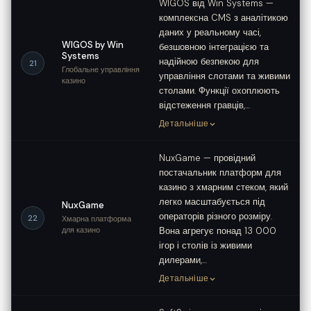
WIGOS від Win Systems —
комплексна CMS з аналітикою
даних у реальному часі,
WIGOS by Win
безшовною інтеграцією та
Systems
надійною безпекою для
21
Глобальне управління
управління слотами та живими
казино
столами. Функції охоплюють
відстеження гравців,…
Детальніше
NuxGame — провідний
постачальник платформ для
казино з хмарним стеком, який
легко масштабується під
NuxGame
операторів різного розміру.
22
Хмарна платформа
для казино
Вона агрегує понад 13 000
ігор і столів із живими
дилерами,…
Детальніше