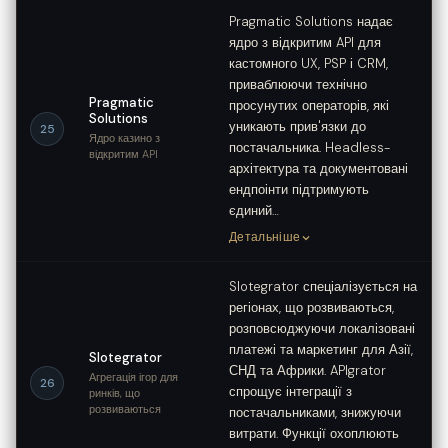
Pragmatic Solutions надає
ядро з відкритим API для
кастомного UX, PSP і CRM,
приваблюючи технічно
Pragmatic
просунутих операторів, які
Solutions
уникають прив'язки до
25
Ядро казино з
постачальника. Headless-
відкритим API
архітектура та документовані
ендпоінти підтримують
єдиний…
Детальніше
Slotegrator спеціалізується на
регіонах, що розвиваються,
розповсюджуючи локалізовані
платежі та маркетинг для Азії,
Slotegrator
СНД та Африки. APIgrator
Агрегація ігор для
26
спрощує інтеграції з
ринків, що
розвиваються
постачальниками, знижуючи
витрати. Функції охоплюють