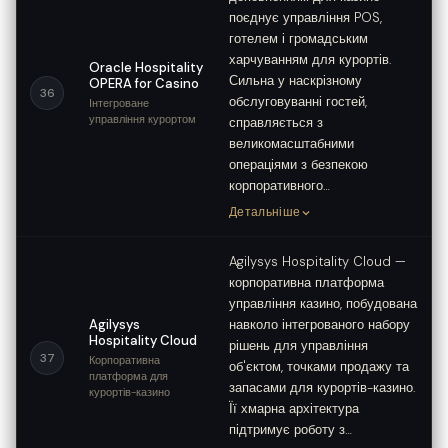
поєднує управління POS,
готелем і громадським
харчуванням для курортів.
Oracle Hospitality
Сильна у наскрізному
OPERA for Casino
36
обслуговуванні гостей,
Інтегроване
управління курортом
справляється з
великомасштабними
операціями з безпекою
корпоративного…
Детальніше
Agilysys Hospitality Cloud —
корпоративна платформа
управління казино, побудована
Agilysys
навколо інтегрованого набору
Hospitality Cloud
рішень для управління
37
Корпоративна
об'єктом, точками продажу та
платформа для
запасами для курортів-казино.
курортів-казино
Її хмарна архітектура
підтримує роботу з…