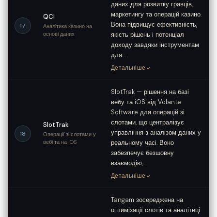
даних для розвитку гравців,
маркетингу та операцій казино.
QCI
Вона підвищує ефективність,
17
Аналітика казино на
основі даних
якість рішень і потенціал
доходу завдяки інструментам
для…
Детальніше
SlotTrak — рішення на базі
вебу та iOS від Volante
Software для операцій зі
слотами, що централізує
SlotTrak
управління з аналізом даних у
18
Операції зі слотами у
вебі та на iOS
реальному часі. Воно
забезпечує безшовну
взаємодію,…
Детальніше
Tangam зосереджена на
оптимізації слотів та аналітиці