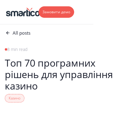
Замовити демо
All posts
8 min read
Топ 70 програмних
рішень для управління
казино
Казино