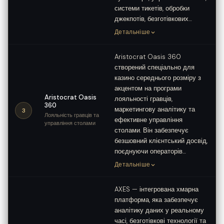
системи тикетів, обробки
джекпотів, безготівкових…
Детальніше
Aristocrat Oasis 360
створений спеціально для
казино середнього розміру з
акцентом на програми
Aristocrat Oasis
лояльності гравців,
360
маркетингову аналітику та
3
Лояльність гравців та
ефективне управління
управління столами
столами. Він забезпечує
безшовний клієнтський досвід,
поєднуючи операторів…
Детальніше
AXES — інтегрована хмарна
платформа, яка забезпечує
аналітику даних у реальному
часі, безготівкові технології та