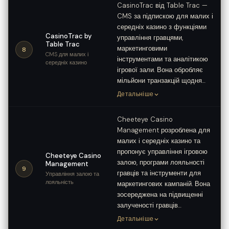
CasinoTrac від Table Trac —
CMS за підпискою для малих і
середніх казино з функціями
CasinoTrac by
управління гравцями,
Table Trac
маркетинговими
8
CMS для малих і
інструментами та аналітикою
середніх казино
ігрової зали. Вона обробляє
мільйони транзакцій щодня…
Детальніше
Cheeteye Casino
Management розроблена для
малих і середніх казино та
пропонує управління ігровою
Cheeteye Casino
залою, програми лояльності
Management
9
гравців та інструменти для
Управління залою та
лояльність
маркетингових кампаній. Вона
зосереджена на підвищенні
залученості гравців…
Детальніше