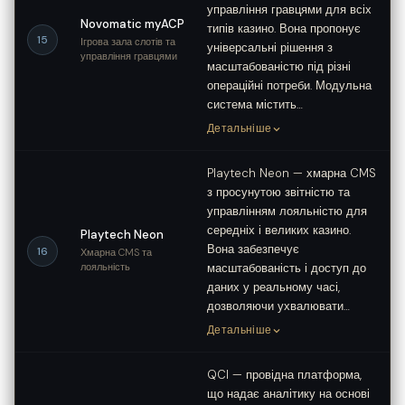
управління гравцями для всіх
Novomatic myACP
типів казино. Вона пропонує
15
Ігрова зала слотів та
універсальні рішення з
управління гравцями
масштабованістю під різні
операційні потреби. Модульна
система містить…
Детальніше
Playtech Neon — хмарна CMS
з просунутою звітністю та
управлінням лояльністю для
середніх і великих казино.
Playtech Neon
Вона забезпечує
16
Хмарна CMS та
лояльність
масштабованість і доступ до
даних у реальному часі,
дозволяючи ухвалювати…
Детальніше
QCI — провідна платформа,
що надає аналітику на основі