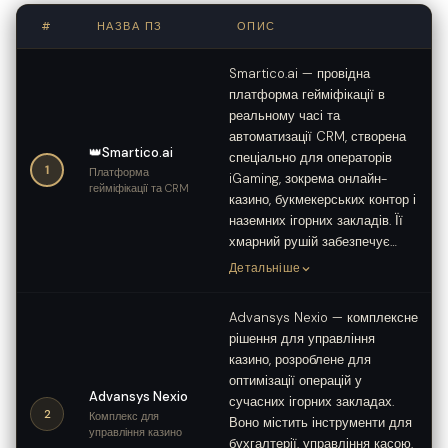
#
НАЗВА ПЗ
ОПИС
Smartico.ai — провідна
платформа гейміфікації в
реальному часі та
автоматизації CRM, створена
👑
Smartico.ai
спеціально для операторів
1
Платформа
iGaming, зокрема онлайн-
гейміфікації та CRM
казино, букмекерських контор і
наземних ігорних закладів. Її
хмарний рушій забезпечує…
Детальніше
Advansys Nexio — комплексне
рішення для управління
казино, розроблене для
оптимізації операцій у
Advansys Nexio
сучасних ігорних закладах.
2
Комплекс для
Воно містить інструменти для
управління казино
бухгалтерії, управління касою,