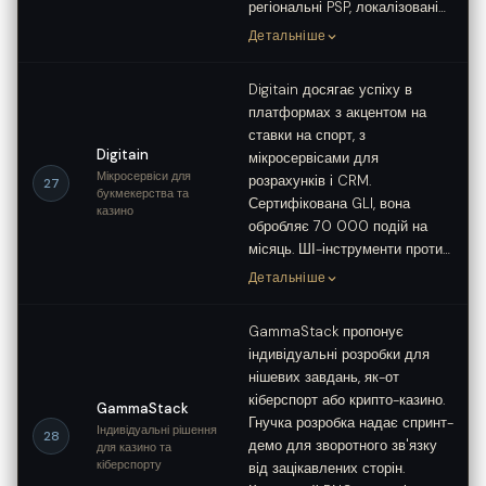
регіональні PSP, локалізовані…
Детальніше
Digitain досягає успіху в
платформах з акцентом на
ставки на спорт, з
Digitain
мікросервісами для
Мікросервіси для
розрахунків і CRM.
27
букмекерства та
Сертифікована GLI, вона
казино
обробляє 70 000 подій на
місяць. ШІ-інструменти проти…
Детальніше
GammaStack пропонує
індивідуальні розробки для
нішевих завдань, як-от
кіберспорт або крипто-казино.
GammaStack
Гнучка розробка надає спринт-
Індивідуальні рішення
28
демо для зворотного зв'язку
для казино та
кіберспорту
від зацікавлених сторін.