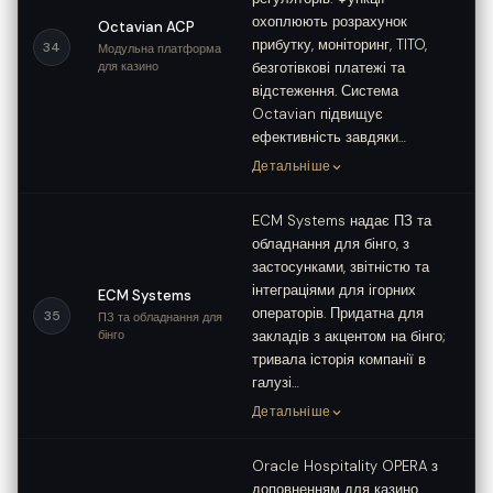
охоплюють розрахунок
Octavian ACP
прибутку, моніторинг, TITO,
34
Модульна платформа
для казино
безготівкові платежі та
відстеження. Система
Octavian підвищує
ефективність завдяки…
Детальніше
ECM Systems надає ПЗ та
обладнання для бінго, з
застосунками, звітністю та
інтеграціями для ігорних
ECM Systems
операторів. Придатна для
35
ПЗ та обладнання для
бінго
закладів з акцентом на бінго;
тривала історія компанії в
галузі…
Детальніше
Oracle Hospitality OPERA з
доповненням для казино