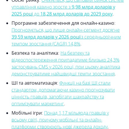
Обсяг ринку
:
Очікується, що світовий ринок систем
управління казино зросте з
9,98 млрд доларів у
2025 році
до
18,28 млрд доларів до 2029 року
.
Програмне забезпечення для онлайн-казино
:
Прогнозується, що лише онлайн-сегмент досягне
39,59 млрд доларів у 2026 році
із середньорічним
темпом зростання (CAGR) 14,8%
.
Безпека та аналітика
:
На безпеку та
відеоспостереження припадатиме близько 24,3%
застосувань CMS у 2026 році, при цьому аналітика
демонструватиме найшвидші темпи зростання
.
ШІ та автоматизація
:
Функції на базі ШІ стали
стандартом, допомагаючи казино прогнозувати
цінність гравців, запобігати шахрайству та
оптимізувати маркетинг
.
Мобільні ігри
:
Понад 1,17 мільярда гравців у
всьому світі, причому мобільні та онлайн-
платформи створюють нові джерела доходу
.