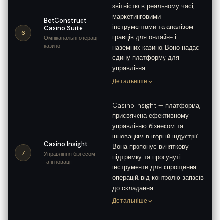
звітністю в реальному часі,
маркетинговими
BetConstruct
інструментами та аналізом
Casino Suite
6
гравців для онлайн- і
Омніканальні операції
казино
наземних казино. Воно надає
єдину платформу для
управління…
Детальніше
Casino Insight — платформа,
присвячена ефективному
управлінню бізнесом та
інноваціям в ігорній індустрії.
Casino Insight
Вона пропонує виняткову
7
Управління бізнесом
підтримку та просунуті
та інновації
інструменти для спрощення
операцій, від контролю запасів
до складання…
Детальніше