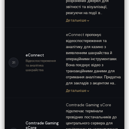
розрізнених джерел для
звітності та візуалізації,
реагуючи на події в…
Детальніше
eConnect пропонує
відеоспостереження та
аналітику для казино з
виявленням шахрайства й
eConnect
операційними інструментами.
Відеоспостереження
31
Вона поєднує відео з
та аналітика
шахрайства
транзакційними даними для
отримання аналітики. Придатна
для закладів з акцентом на…
Детальніше
Comtrade Gaming sCore
підключає термінали
провідних постачальників до
Comtrade Gaming
центрального сервера для
sCore