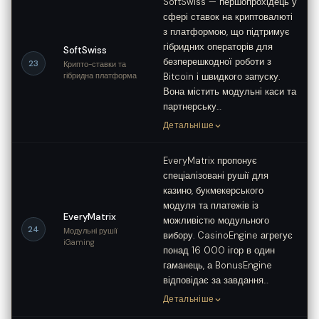
SoftSwiss — першопрохідець у
сфері ставок на криптовалюті
з платформою, що підтримує
гібридних операторів для
SoftSwiss
безперешкодної роботи з
23
Крипто-ставки та
гібридна платформа
Bitcoin і швидкого запуску.
Вона містить модульні каси та
партнерську…
Детальніше
EveryMatrix пропонує
спеціалізовані рушії для
казино, букмекерського
модуля та платежів із
EveryMatrix
можливістю модульного
24
Модульні рушії
вибору. CasinoEngine агрегує
iGaming
понад 16 000 ігор в один
гаманець, а BonusEngine
відповідає за завдання…
Детальніше