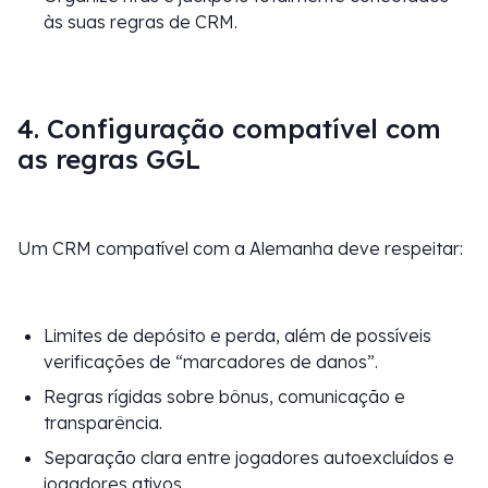
às suas regras de CRM.
4. Configuração compatível com
as regras GGL
Um CRM compatível com a Alemanha deve respeitar:
Limites de depósito e perda, além de possíveis
verificações de “marcadores de danos”.
Regras rígidas sobre bônus, comunicação e
transparência.
Separação clara entre jogadores autoexcluídos e
jogadores ativos.