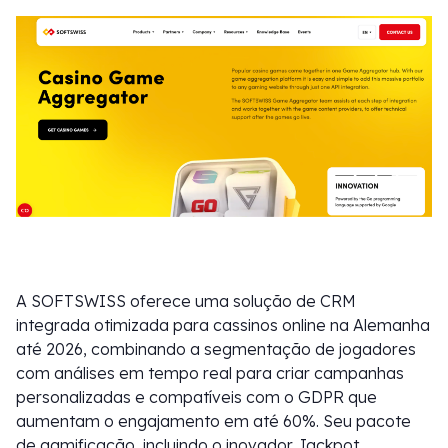
A SOFTSWISS oferece uma solução de CRM
integrada otimizada para cassinos online na Alemanha
até 2026, combinando a segmentação de jogadores
com análises em tempo real para criar campanhas
personalizadas e compatíveis com o GDPR que
aumentam o engajamento em até 60%. Seu pacote
de gamificação, incluindo o inovador Jackpot