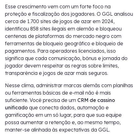
Esse crescimento vem com um forte foco na
proteção e fiscalização dos jogadores. O GGL analisou
cerca de 1.700 sites de jogos de azar em 2024,
identificou 858 sites ilegais em alemão e bloqueou
centenas de plataformas do mercado negro com
ferramentas de bloqueio geográfico e bloqueio de
pagamentos. Para operadores licenciados, isso
significa que cada comunicação, bônus e jornada do
jogador devem respeitar as regras sobre limites,
transparência e jogos de azar mais seguros.
Nesse clima, administrar marcas alemãs com planilhas
ou ferramentas básicas de e-mail não é mais
suficiente. Você precisa de um
CRM de cassino
unificado
que conecta dados, automação e
gamificação em um só lugar, para que sua equipe
possa aumentar a retenção e, ao mesmo tempo,
manter-se alinhada às expectativas da GGL.