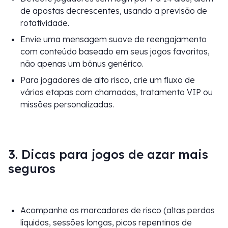
de apostas decrescentes, usando a previsão de
rotatividade.
Envie uma mensagem suave de reengajamento
com conteúdo baseado em seus jogos favoritos,
não apenas um bônus genérico.
Para jogadores de alto risco, crie um fluxo de
várias etapas com chamadas, tratamento VIP ou
missões personalizadas.
3. Dicas para jogos de azar mais
seguros
Acompanhe os marcadores de risco (altas perdas
líquidas, sessões longas, picos repentinos de