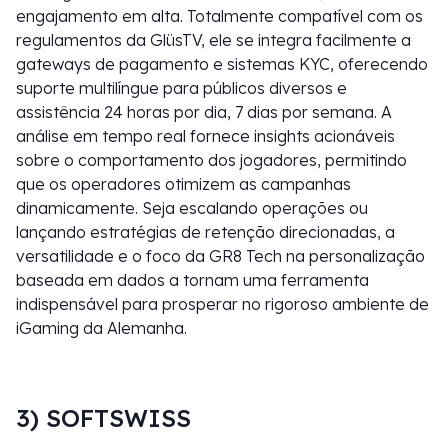
engajamento em alta. Totalmente compatível com os
regulamentos da GlüsTV, ele se integra facilmente a
gateways de pagamento e sistemas KYC, oferecendo
suporte multilíngue para públicos diversos e
assistência 24 horas por dia, 7 dias por semana. A
análise em tempo real fornece insights acionáveis
sobre o comportamento dos jogadores, permitindo
que os operadores otimizem as campanhas
dinamicamente. Seja escalando operações ou
lançando estratégias de retenção direcionadas, a
versatilidade e o foco da GR8 Tech na personalização
baseada em dados a tornam uma ferramenta
indispensável para prosperar no rigoroso ambiente de
iGaming da Alemanha.
3) SOFTSWISS