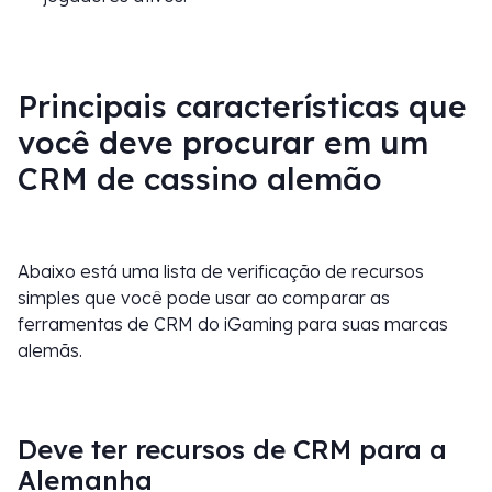
Principais características que
você deve procurar em um
CRM de cassino alemão
Abaixo está uma lista de verificação de recursos
simples que você pode usar ao comparar as
ferramentas de CRM do iGaming para suas marcas
alemãs.
Deve ter recursos de CRM para a
Alemanha