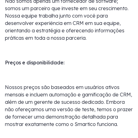
Não somos apenas um fornecedor de software;
somos um parceiro que investe em seu crescimento.
Nossa equipe trabalha junto com você para
desenvolver experiência em CRM em sua equipe,
orientando a estratégia e oferecendo informações
práticas em toda a nossa parceria.
Preços e disponibilidade:
Nossos preços são baseados em usuários ativos
mensais e incluem automação e gamificação de CRM,
além de um gerente de sucesso dedicado. Embora
não ofereçamos uma versão de teste, temos o prazer
de fornecer uma demonstração detalhada para
mostrar exatamente como o Smartico funciona.