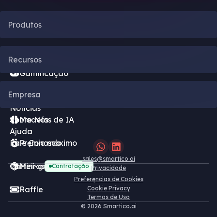
Produtos
Automação de CRM
Recursos
Gamificação
Blog
Empresa
Motor de Bônus
Notícias
Sobre Nós
Modelos de IA
Ajuda
Fale Conosco
Pręmio máximo
sales@smartico.ai
Carreiras
Mini-games grátis
Contrataçăo
Privacidade
Preferęncias de Cookies
Raffle
Cookie Privacy
Termos de Uso
©
2026 Smartico.ai