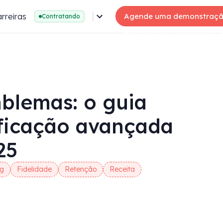
rreiras
Agende uma demonstraç
Contratando
blemas: o guia
ificação avançada
25
g
Fidelidade
Retenção
Receita