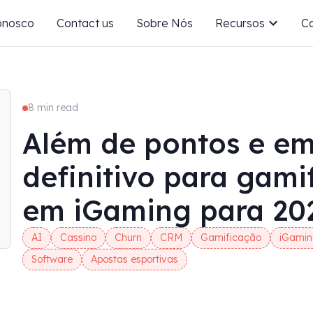
onosco
Contact us
Sobre Nós
Recursos
Ca
8 min read
Além de pontos e em
definitivo para gam
em iGaming para 20
AI
Cassino
Churn
CRM
Gamificação
iGamin
Software
Apostas esportivas