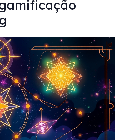
a gamificação
g