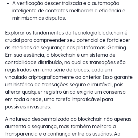
A verificação descentralizada e a automação
inteligente de contratos melhoram a eficiência e
minimizam as disputas.
Explorar os fundamentos da tecnologia blockchain é
crucial para compreender seu potencial de fortalecer
as medidas de segurança nas plataformas iGaming.
Em sua essência, o blockchain é um sistema de
contabilidade distribuído, no qual as transações são
registradas em uma série de blocos, cada um
vinculado criptograficamente ao anterior. Isso garante
um histórico de transações seguro e imutável, pois
alterar qualquer registro único exigiria um consenso
em toda a rede, uma tarefa impraticável para
possíveis invasores.
A natureza descentralizada do blockchain não apenas
aumenta a segurança, mas também melhora a
transparência e a confiança entre os usuários. Ao