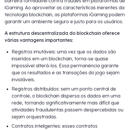
barreira formidável contra fraudes em plataformas de
iGaming. Ao aproveitar as características inerentes da
tecnologia blockchain, as plataformas iGaming podem
garantir um ambiente seguro e justo para os usuários.
A estrutura descentralizada do blockchain oferece
várias vantagens importantes:
Registros imutáveis: uma vez que os dados são
inseridos em um blockchain, torna-se quase
impossível alterá-los. Essa permanência garante
que os resultados e as transações do jogo sejam
invioláveis.
Registros distribuídos: sem um ponto central de
controle, o blockchain dispersa os dados em uma
rede, tornando significativamente mais difícil que
atividades fraudulentas passem despercebidas ou
sejam orquestradas.
Contratos inteligentes: esses contratos