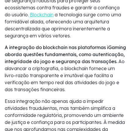
de segurança robustas para proteger seus
ecossistemas contra fraudes e garantir a confiança
do usuário.
Blockchain
a tecnologia surge como uma
formidável aliada, oferecendo uma arquitetura
descentralizada que aprimora inerentemente a
segurança em vários vetores.
A integração do blockchain nas plataformas iGaming
aborda questões fundamentais, como autenticação,
integridade do jogo e segurança das transações.
Ao
alavancar a criptografia, o blockchain fornece um
livro-razão transparente e imutável que facilita a
verificação em tempo real das atividades do jogo e
das transações financeiras.
Essa integração não apenas ajuda a impedir
atividades fraudulentas, mas também simplifica a
conformidade regulatória, promovendo um ambiente
de justiça e confiança para os participantes. À medida
que nos aprofundamos nas complexidades da