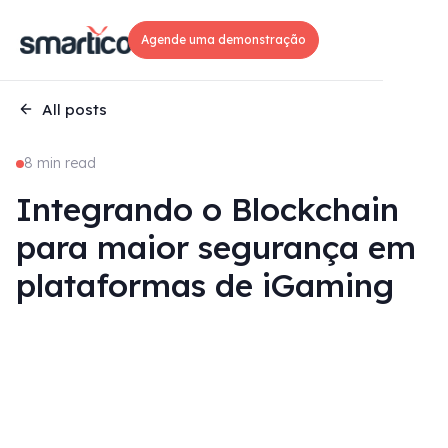
Agende uma demonstração
All posts
8 min read
Integrando o Blockchain
para maior segurança em
plataformas de iGaming