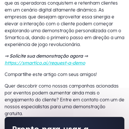
que as operadoras conquistem e retenham clientes
em um cenário digital altamente dinâmico. As
empresas que desejam aproveitar essa sinergia e
elevar a interação com o cliente podem começar
explorando uma demonstração personalizada com o
Smartico.ai, dando o primeiro passo em direção a uma
experiência de jogo revolucionária.
⇒ Solicite sua demonstração agora ⇒
https://smartico.ai/request-a-demo
Compartilhe este artigo com seus amigos!
Quer descobrir como nossas campanhas acionadas
por eventos podem aumentar ainda mais o
engajamento do cliente? Entre em contato com um de
nossos especialistas para uma demonstração
gratuita.
Pronto para usar a