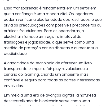
Essa transparência é fundamental em um setor em
que a confiança é uma moeda vital. Os jogadores
podem verificar a aleatoriedade dos resultados, o que
alivia as preocupações com possíveis preconceitos ou
práticas fraudulentas. Para as operadoras, o
blockchain fornece um registro imutável de
transações e jogabilidade, o que serve como uma
medida de proteção contra disputas e aumenta sua
credibilidade.
A capacidade da tecnologia de oferecer um livro
transparente e impor o fair play revolucionou o
cenário do iGaming, criando um ambiente mais
confiável e seguro para todas as partes interessadas
envolvidas.
Em meio a uma era de avanços digitais, a natureza
descentralizada do blockchain serve como uma