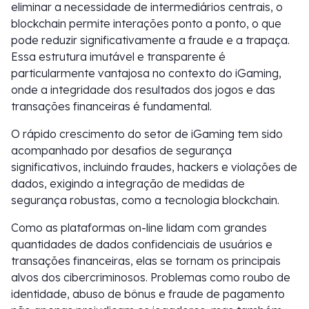
eliminar a necessidade de intermediários centrais, o
blockchain permite interações ponto a ponto, o que
pode reduzir significativamente a fraude e a trapaça.
Essa estrutura imutável e transparente é
particularmente vantajosa no contexto do iGaming,
onde a integridade dos resultados dos jogos e das
transações financeiras é fundamental.
O rápido crescimento do setor de iGaming tem sido
acompanhado por desafios de segurança
significativos, incluindo fraudes, hackers e violações de
dados, exigindo a integração de medidas de
segurança robustas, como a tecnologia blockchain.
Como as plataformas on-line lidam com grandes
quantidades de dados confidenciais de usuários e
transações financeiras, elas se tornam os principais
alvos dos cibercriminosos. Problemas como roubo de
identidade, abuso de bônus e fraude de pagamento