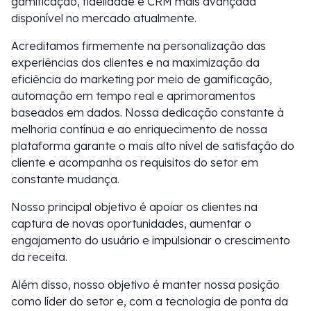
gamificação, fidelidade e CRM mais avançada
disponível no mercado atualmente.
Acreditamos firmemente na personalização das
experiências dos clientes e na maximização da
eficiência do marketing por meio de gamificação,
automação em tempo real e aprimoramentos
baseados em dados. Nossa dedicação constante à
melhoria contínua e ao enriquecimento de nossa
plataforma garante o mais alto nível de satisfação do
cliente e acompanha os requisitos do setor em
constante mudança.
Nosso principal objetivo é apoiar os clientes na
captura de novas oportunidades, aumentar o
engajamento do usuário e impulsionar o crescimento
da receita.
Além disso, nosso objetivo é manter nossa posição
como líder do setor e, com a tecnologia de ponta da