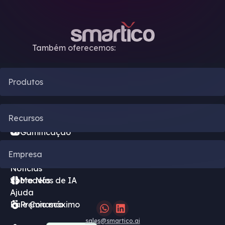
Também oferecemos:
Produtos
Automação de CRM
Recursos
Gamificação
Blog
Empresa
Motor de Bônus
Notícias
Sobre Nós
Modelos de IA
Ajuda
Fale Conosco
Pręmio máximo
sales@smartico.ai