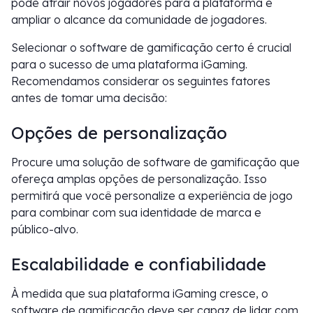
pode atrair novos jogadores para a plataforma e
ampliar o alcance da comunidade de jogadores.
Selecionar o software de gamificação certo é crucial
para o sucesso de uma plataforma iGaming.
Recomendamos considerar os seguintes fatores
antes de tomar uma decisão:
Opções de personalização
Procure uma solução de software de gamificação que
ofereça amplas opções de personalização. Isso
permitirá que você personalize a experiência de jogo
para combinar com sua identidade de marca e
público-alvo.
Escalabilidade e confiabilidade
À medida que sua plataforma iGaming cresce, o
software de gamificação deve ser capaz de lidar com