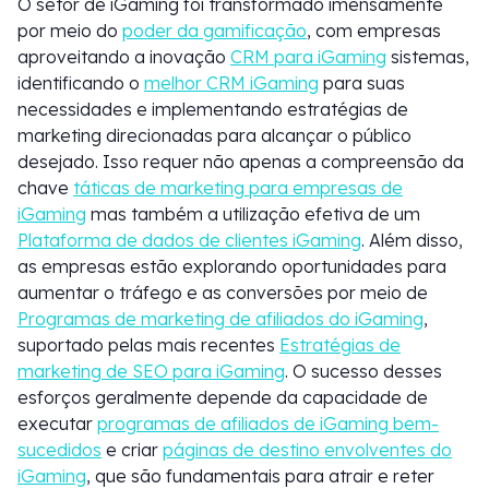
O setor de iGaming foi transformado imensamente
por meio do
poder da gamificação
, com empresas
aproveitando a inovação
CRM para iGaming
sistemas,
identificando o
melhor CRM iGaming
para suas
necessidades e implementando estratégias de
marketing direcionadas para alcançar o público
desejado. Isso requer não apenas a compreensão da
chave
táticas de marketing para empresas de
iGaming
mas também a utilização efetiva de um
Plataforma de dados de clientes iGaming
. Além disso,
as empresas estão explorando oportunidades para
aumentar o tráfego e as conversões por meio de
Programas de marketing de afiliados do iGaming
,
suportado pelas mais recentes
Estratégias de
marketing de SEO para iGaming
. O sucesso desses
esforços geralmente depende da capacidade de
executar
programas de afiliados de iGaming bem-
sucedidos
e criar
páginas de destino envolventes do
iGaming
, que são fundamentais para atrair e reter