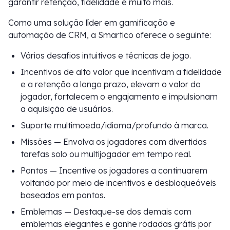
garantir retenção, fidelidade e muito mais.
Como uma solução líder em gamificação e
automação de CRM, a Smartico oferece o seguinte:
Vários desafios intuitivos e técnicas de jogo.
Incentivos de alto valor que incentivam a fidelidade
e a retenção a longo prazo, elevam o valor do
jogador, fortalecem o engajamento e impulsionam
a aquisição de usuários.
Suporte multimoeda/idioma/profundo à marca.
Missões — Envolva os jogadores com divertidas
tarefas solo ou multijogador em tempo real.
Pontos — Incentive os jogadores a continuarem
voltando por meio de incentivos e desbloqueáveis
baseados em pontos.
Emblemas — Destaque-se dos demais com
emblemas elegantes e ganhe rodadas grátis por