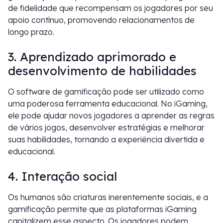
de fidelidade que recompensam os jogadores por seu
apoio contínuo, promovendo relacionamentos de
longo prazo.
3. Aprendizado aprimorado e
desenvolvimento de habilidades
O software de gamificação pode ser utilizado como
uma poderosa ferramenta educacional. No iGaming,
ele pode ajudar novos jogadores a aprender as regras
de vários jogos, desenvolver estratégias e melhorar
suas habilidades, tornando a experiência divertida e
educacional.
4. Interação social
Os humanos são criaturas inerentemente sociais, e a
gamificação permite que as plataformas iGaming
capitalizem esse aspecto. Os jogadores podem