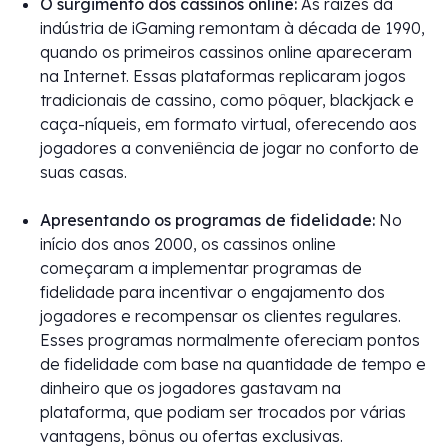
O surgimento dos cassinos online:
As raízes da
indústria de iGaming remontam à década de 1990,
quando os primeiros cassinos online apareceram
na Internet. Essas plataformas replicaram jogos
tradicionais de cassino, como pôquer, blackjack e
caça-níqueis, em formato virtual, oferecendo aos
jogadores a conveniência de jogar no conforto de
suas casas.
Apresentando os programas de fidelidade:
No
início dos anos 2000, os cassinos online
começaram a implementar programas de
fidelidade para incentivar o engajamento dos
jogadores e recompensar os clientes regulares.
Esses programas normalmente ofereciam pontos
de fidelidade com base na quantidade de tempo e
dinheiro que os jogadores gastavam na
plataforma, que podiam ser trocados por várias
vantagens, bônus ou ofertas exclusivas.