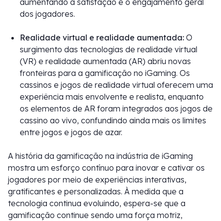
aumentando a satisfação e o engajamento geral
dos jogadores.
Realidade virtual e realidade aumentada:
O
surgimento das tecnologias de realidade virtual
(VR) e realidade aumentada (AR) abriu novas
fronteiras para a gamificação no iGaming. Os
cassinos e jogos de realidade virtual oferecem uma
experiência mais envolvente e realista, enquanto
os elementos de AR foram integrados aos jogos de
cassino ao vivo, confundindo ainda mais os limites
entre jogos e jogos de azar.
A história da gamificação na indústria de iGaming
mostra um esforço contínuo para inovar e cativar os
jogadores por meio de experiências interativas,
gratificantes e personalizadas. À medida que a
tecnologia continua evoluindo, espera-se que a
gamificação continue sendo uma força motriz,