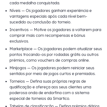
cada medalha conquistada.
Níveis — Os jogadores ganham experiência e
vantagens especiais após cada nível bem-
sucedido ou conclusão do torneio.
Incentivos — Motive os jogadores a voltarem para
comprar mais com recompensas e bônus
exclusivos.
Marketplace — Os jogadores podem atualizar seus
pontos trocando-os por rodadas grátis ou outros
prêmios, como vouchers de compras online.
Minijogos — Os jogadores podem reiniciar seus
sentidos por meio de jogos curtos e premiados.
Torneios — Defina suas próprias regras de
qualificação e ofereça aos seus clientes uma
poderosa onda de endorfina com o sistema
especial de torneios da Smartico.
Tabelas de classificação — Defina prêmios diários,