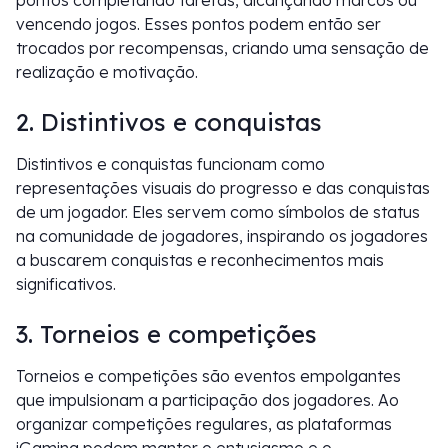
pontos completando tarefas, alcançando marcos ou
vencendo jogos. Esses pontos podem então ser
trocados por recompensas, criando uma sensação de
realização e motivação.
2. Distintivos e conquistas
Distintivos e conquistas funcionam como
representações visuais do progresso e das conquistas
de um jogador. Eles servem como símbolos de status
na comunidade de jogadores, inspirando os jogadores
a buscarem conquistas e reconhecimentos mais
significativos.
3. Torneios e competições
Torneios e competições são eventos empolgantes
que impulsionam a participação dos jogadores. Ao
organizar competições regulares, as plataformas