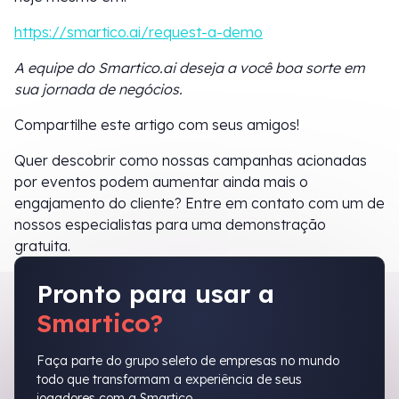
https://smartico.ai/request-a-demo
A equipe do Smartico.ai deseja a você boa sorte em
sua jornada de negócios.
Compartilhe este artigo com seus amigos!
Quer descobrir como nossas campanhas acionadas
por eventos podem aumentar ainda mais o
engajamento do cliente? Entre em contato com um de
nossos especialistas para uma demonstração
gratuita.
Pronto para usar a
Smartico?
Faça parte do grupo seleto de empresas no mundo
todo que transformam a experiência de seus
jogadores com a Smartico.