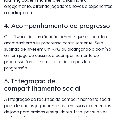
iGaming podem manter o entusiasmo e o
engajamento, atraindo jogadores novos e experientes
a participarem.
4. Acompanhamento do progresso
O software de gamificação permite que os jogadores
acompanhem seu progresso continuamente. Seja
subindo de nível em um RPG ou alcançando o domínio
em um jogo de cassino, o acompanhamento do
progresso fornece um senso de propósito e
progressão.
5. Integração de
compartilhamento social
A integração de recursos de compartilhamento social
permite que os jogadores mostrem suas experiências
de jogo para amigos e seguidores. Isso, por sua vez,