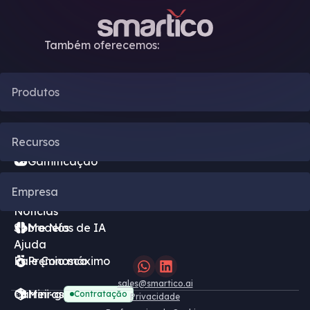
Também oferecemos:
Produtos
Automação de CRM
Recursos
Gamificação
Blog
Empresa
Motor de Bônus
Notícias
Sobre Nós
Modelos de IA
Ajuda
Fale Conosco
Pręmio máximo
sales@smartico.ai
Carreiras
Mini-games grátis
Contrataçăo
Privacidade