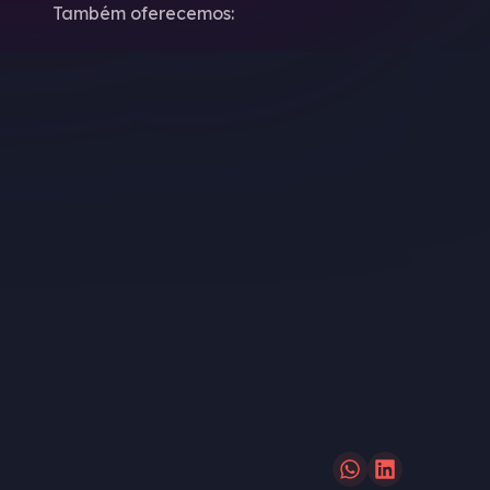
Também oferecemos: