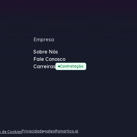
Empresa
Sobre Nós
Fale Conosco
Carreiras
Contrataçăo
Privacidade
sales@smartico.ai
s de Cookies