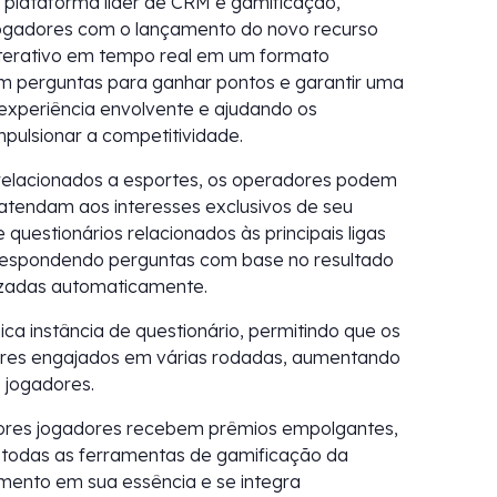
 plataforma líder de CRM e gamificação,
ogadores com o lançamento do novo recurso
terativo em tempo real em um formato
am perguntas para ganhar pontos e garantir uma
experiência envolvente e ajudando os
pulsionar a competitividade.
 e relacionados a esportes, os operadores podem
 atendam aos interesses exclusivos de seu
 questionários relacionados às principais ligas
, respondendo perguntas com base no resultado
lizadas automaticamente.
ca instância de questionário, permitindo que os
res engajados em várias rodadas, aumentando
 jogadores.
ores jogadores recebem prêmios empolgantes,
 todas as ferramentas de gamificação da
mento em sua essência e se integra