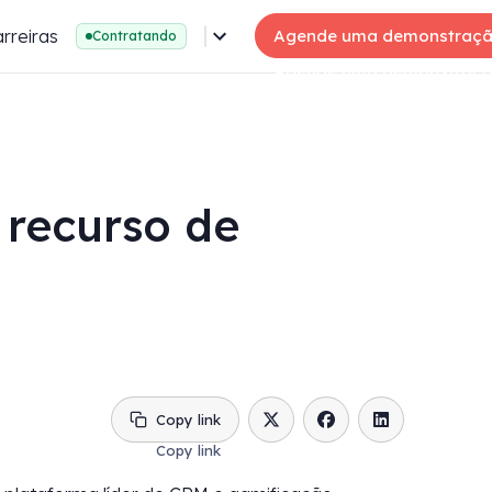
rreiras
Agende uma demonstraç
Contratando
 recurso de
Copy link