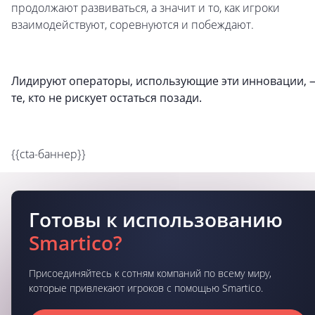
продолжают развиваться, а значит и то, как игроки
взаимодействуют, соревнуются и побеждают.
Лидируют операторы, использующие эти инновации, 
те, кто не рискует остаться позади.
{{cta-баннер}}
Готовы к использованию
Smartico?
Присоединяйтесь к сотням компаний по всему миру,
которые привлекают игроков с помощью Smartico.