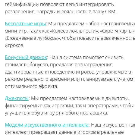
геймификации позволяют легко интегрировать
развлечения, награды и лояльность в вашу CRM.
Бесплатные игры
: Мы предлагаем набор настраиваемы
мини-игр, таких как «Колесо лояльности», «Скретч-карты»
«Ежедневные лутбоксы», чтобы повысить вовлеченност
игроков.
Бонусный движок
: Наша система помогает снизить
стоимость бонусов, предлагая вознаграждения,
адаптированные к поведению игроков, управляемые в
режиме реального времени или планируемые с учетом
оптимального эффекта.
Джекпоты
: Мы предлагаем настраиваемые джекпоты,
финансируемые как игроками, так и операторами, чтобы
улучшить любую игру от любого поставщика.
Модели искусственного интеллекта
: Наш искусственны
интеллект превращает данные игроков в реальные