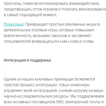
прогнозы, помогая оптимизировать взаимодействие,
предотвращать отток игроков и получать вознагражден
в самый подходящий момент.
Розыгрыш
: Превращает простые рекламные акции в
увлекательные игровые игры, которые повышают
вовлеченность, вызывают ажиотаж и заставляют
пользователей возвращаться к нам снова и снова.
Интеграция и поддержка:
Одним из наших ключевых преимуществ является
простой процесс интеграции. Наши инженеры
управляют всей интеграцией, снижая нагрузку на ваши
научно-исследовательские ресурсы. Мы поддерживаем
всех основных поставщиков SMS, электронной почты и