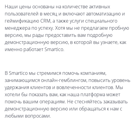
Наши цены основаны на количестве активных
пользователей в месяц и включают автоматизацию и
геймификацию CRM, а также услуги специального
менеджера по успеху. Хотя мы не предлагаем пробную
версию, мы рады предоставить вам подробную
демонстрационную версию, в которой вы узнаете, как
именно работает Smartico.
В Smartico мы стремимся помочь компаниям,
занимающимся онлайн-гемблингом, повысить уровень
удержания клиентов и вовлеченности клиентов. Мы
хотели бы показать вам, как наша платформа может
помочь вашим операциям. Не стесняйтесь заказывать
демонстрационную версию или обращаться к нам с
любыми вопросами.