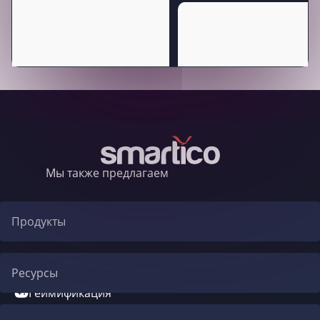
Мы также предлагаем
Продукты
Автоматизация CRM
Ресурсы
Геймификация
Блог