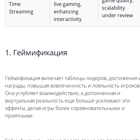
game quality,
Time
live gaming,
scalability
Streaming
enhancing
under review
interactivity
1. Геймификация
Геймификация включает таблицы лидеров, достижения 
награды, повышая вовлеченность и лояльность игроков
Она углубляет взаимодействие, а дополненная и
виртуальная реальность еще больше усиливают эти
эффекты, делая игры более соревновательными и
приятными.