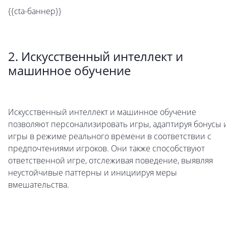
{{cta-баннер}}
2. Искусственный интеллект и
машинное обучение
Искусственный интеллект и машинное обучение
позволяют персонализировать игры, адаптируя бонусы 
игры в режиме реального времени в соответствии с
предпочтениями игроков. Они также способствуют
ответственной игре, отслеживая поведение, выявляя
неустойчивые паттерны и инициируя меры
вмешательства.