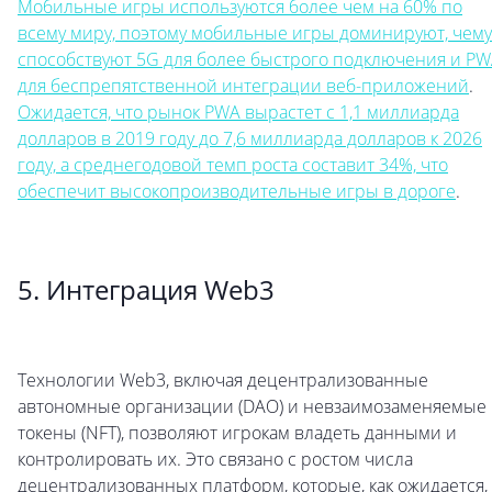
Мобильные игры используются более чем на 60% по
всему миру, поэтому мобильные игры доминируют, чему
способствуют 5G для более быстрого подключения и P
для беспрепятственной интеграции веб-приложений
.
Ожидается, что рынок PWA вырастет с 1,1 миллиарда
долларов в 2019 году до 7,6 миллиарда долларов к 2026
году, а среднегодовой темп роста составит 34%, что
обеспечит высокопроизводительные игры в дороге
.
5. Интеграция Web3
Технологии Web3, включая децентрализованные
автономные организации (DAO) и невзаимозаменяемые
токены (NFT), позволяют игрокам владеть данными и
контролировать их. Это связано с ростом числа
децентрализованных платформ, которые, как ожидается,