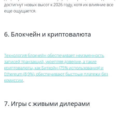
достигнут новых высот к 2026 году, хотя их влияние все
еще ощущается.
6. Блокчейн и криптовалюта
Технология блокчейн обеспечивает неизменность
записей транзакций, укрепляя доверие, а такие
криптовалюты, как Биткойн (75% использования) и
Ethereum (8,9%), обеспечивают быстрые платежи без
комиссии
.
7. Игры с живыми дилерами