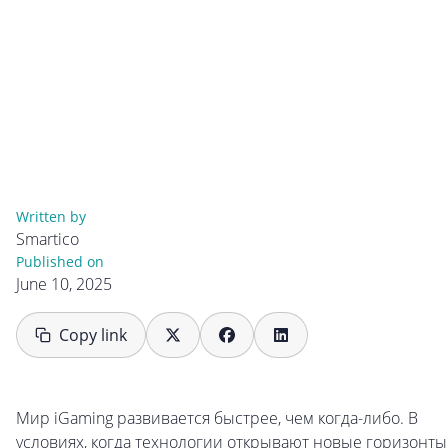
Written by
Smartico
Published on
June 10, 2025
Copy link
Мир iGaming развивается быстрее, чем когда-либо. В
условиях, когда технологии открывают новые горизонты