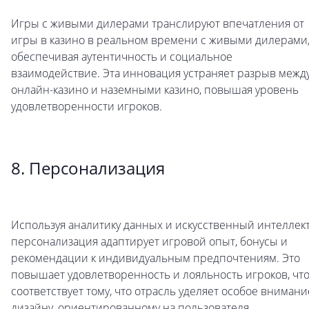
Игры с живыми дилерами транслируют впечатления от
игры в казино в реальном времени с живыми дилерами
обеспечивая аутентичность и социальное
взаимодействие. Эта инновация устраняет разрыв межд
онлайн-казино и наземными казино, повышая уровень
удовлетворенности игроков.
8. Персонализация
Используя аналитику данных и искусственный интеллект
персонализация адаптирует игровой опыт, бонусы и
рекомендации к индивидуальным предпочтениям. Это
повышает удовлетворенность и лояльность игроков, чт
соответствует тому, что отрасль уделяет особое внимани
дизайну, ориентированному на пользователя.