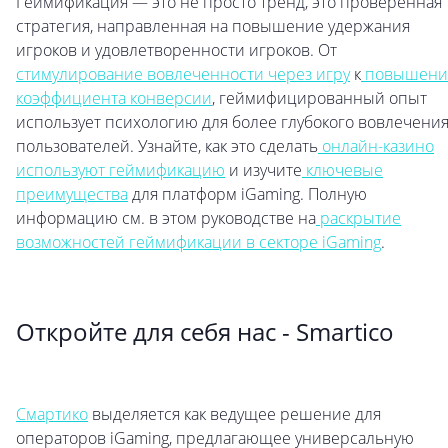
Геймификация — это не просто тренд, это проверенная
стратегия, направленная на повышение удержания
игроков и удовлетворенности игроков. От
стимулирование вовлеченности через игру
к
повышени
коэффициента конверсии
, геймифицированный опыт
использует психологию для более глубокого вовлечени
пользователей. Узнайте, как это сделать
онлайн-казино
используют геймификацию
и изучите
ключевые
преимущества
для платформ iGaming. Полную
информацию см. в этом руководстве на
раскрытие
возможностей геймификации в секторе iGaming
.
Откройте для себя нас - Smartico
Смартико
выделяется как ведущее решение для
операторов iGaming, предлагающее универсальную