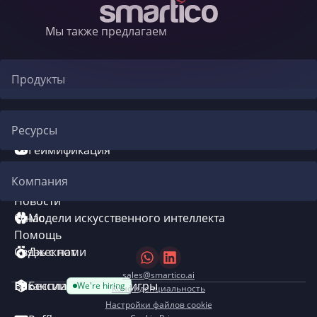
Мы также предлагаем
Продукты
Автоматизация CRM
Ресурсы
Геймификация
Блог
Компания
Система бонусов
Новости
О нас
Модели искусственного интеллекта
Помощь
Связь с нами
Джекпот
sales@smartico.ai
Вакансии
Бесплатные мини-игры
We're hiring
Конфиденциальность
Настройки файлов cookie