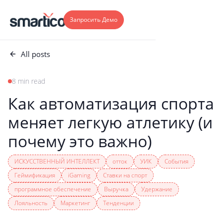
Запросить Демо
All posts
8 min read
Как автоматизация спорта
меняет легкую атлетику (и
почему это важно)
ИСКУССТВЕННЫЙ ИНТЕЛЛЕКТ
отток
УИК
События
Геймификация
iGaming
Ставки на спорт
программное обеспечение
Выручка
Удержание
Лояльность
Маркетинг
Тенденции