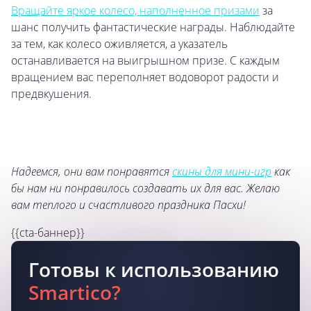
Вращайте яркое колесо, наполненное призами
за
шанс получить фантастические награды. Наблюдайте
за тем, как колесо оживляется, а указатель
останавливается на выигрышном призе. С каждым
вращением вас переполняет водоворот радости и
предвкушения.
Надеемся, они вам понравятся
скины для мини-игр
как
бы нам ни понравилось создавать их для вас. Желаю
вам теплого и счастливого праздника Пасхи!
{{cta-баннер}}
Готовы к использованию
Smartico?