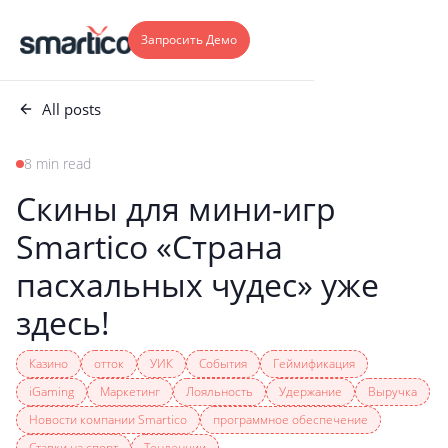
Запросить Демо
All posts
8 min read
Скины для мини-игр
Smartico «Страна
пасхальных чудес» уже
здесь!
Казино
отток
УИК
События
Геймификация
iGaming
Маркетинг
Лояльность
Удержание
Выручка
Новости компании Smartico
программное обеспечение
Ставки на спорт
Тенденции