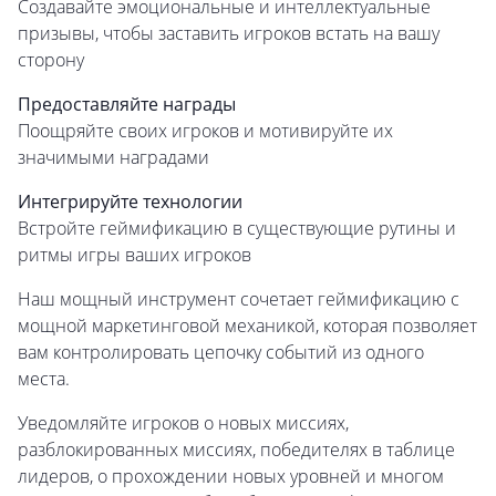
Создавайте эмоциональные и интеллектуальные
призывы, чтобы заставить игроков встать на вашу
сторону
Предоставляйте награды
Поощряйте своих игроков и мотивируйте их
значимыми наградами
Интегрируйте технологии
Встройте геймификацию в существующие рутины и
ритмы игры ваших игроков
Наш мощный инструмент сочетает геймификацию с
мощной маркетинговой механикой, которая позволяет
вам контролировать цепочку событий из одного
места.
Уведомляйте игроков о новых миссиях,
разблокированных миссиях, победителях в таблице
лидеров, о прохождении новых уровней и многом