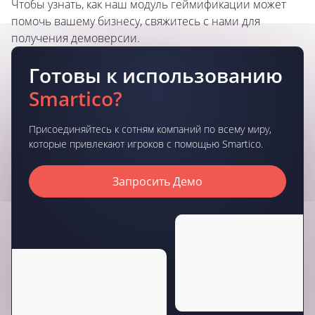
Чтобы узнать, как наш модуль геймификации может
помочь вашему бизнесу, свяжитесь с нами для
получения демоверсии.
Готовы к использованию
Smartico?
Присоединяйтесь к сотням компаний по всему миру,
которые привлекают игроков с помощью Smartico.
Запросить Демо