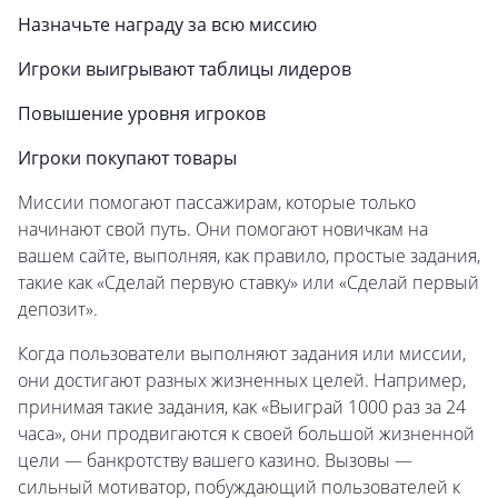
Назначьте награду за всю миссию
Игроки выигрывают таблицы лидеров
Повышение уровня игроков
Игроки покупают товары
Миссии помогают пассажирам, которые только
начинают свой путь. Они помогают новичкам на
вашем сайте, выполняя, как правило, простые задания,
такие как «Сделай первую ставку» или «Сделай первый
депозит».
Когда пользователи выполняют задания или миссии,
они достигают разных жизненных целей. Например,
принимая такие задания, как «Выиграй 1000 раз за 24
часа», они продвигаются к своей большой жизненной
цели — банкротству вашего казино. Вызовы —
сильный мотиватор, побуждающий пользователей к