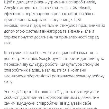
Щоб підвищити рівень утримання співробітників,
Google використав свою стратегію гейміфікації,
ефективно перетворивши робоче місце на більш
привабливе та корисне середовище. Цей
інноваційний підхід не тільки стимулює працівників за
допомогою системи винагород та визнань, але й
сприяє почуттю досягнень та приналежності серед
них.
Інтегруючи ігрові елементи в щоденні завдання та
довгострокові цілі, Google зумів створити динамічну та
переконливу культуру роботи. Ця культура спонукає
співробітників довше залишатися в компанії,
зменшуючи оборотність і розвиваючи лояльну робочу
силу.
Успіх цієї стратегії полягає в її здатності узгоджувати
особисті досягнення з корпоративними цілями, тим
самим змушуючи співробітників відчувати себе