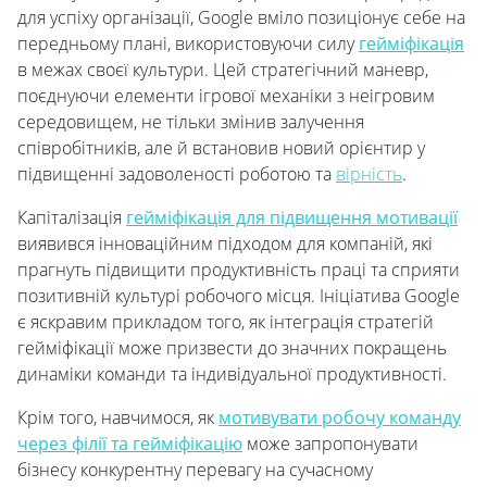
для успіху організації, Google вміло позиціонує себе на
передньому плані, використовуючи силу
гейміфікація
в межах своєї культури. Цей стратегічний маневр,
поєднуючи елементи ігрової механіки з неігровим
середовищем, не тільки змінив залучення
співробітників, але й встановив новий орієнтир у
підвищенні задоволеності роботою та
вірність
.
Капіталізація
гейміфікація для підвищення мотивації
виявився інноваційним підходом для компаній, які
прагнуть підвищити продуктивність праці та сприяти
позитивній культурі робочого місця. Ініціатива Google
є яскравим прикладом того, як інтеграція стратегій
гейміфікації може призвести до значних покращень
динаміки команди та індивідуальної продуктивності.
Крім того, навчимося, як
мотивувати робочу команду
через філії та гейміфікацію
може запропонувати
бізнесу конкурентну перевагу на сучасному