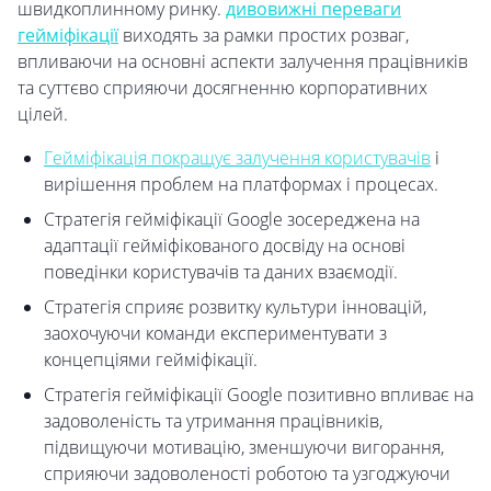
швидкоплинному ринку.
дивовижні переваги
гейміфікації
виходять за рамки простих розваг,
впливаючи на основні аспекти залучення працівників
та суттєво сприяючи досягненню корпоративних
цілей.
Гейміфікація покращує залучення користувачів
і
вирішення проблем на платформах і процесах.
Стратегія гейміфікації Google зосереджена на
адаптації гейміфікованого досвіду на основі
поведінки користувачів та даних взаємодії.
Стратегія сприяє розвитку культури інновацій,
заохочуючи команди експериментувати з
концепціями гейміфікації.
Стратегія гейміфікації Google позитивно впливає на
задоволеність та утримання працівників,
підвищуючи мотивацію, зменшуючи вигорання,
сприяючи задоволеності роботою та узгоджуючи