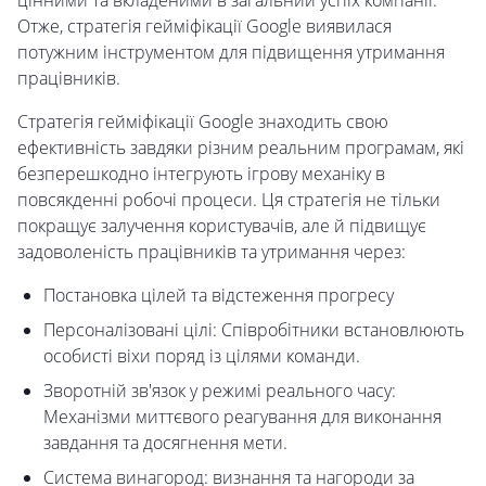
цінними та вкладеними в загальний успіх компанії.
Отже, стратегія гейміфікації Google виявилася
потужним інструментом для підвищення утримання
працівників.
Стратегія гейміфікації Google знаходить свою
ефективність завдяки різним реальним програмам, які
безперешкодно інтегрують ігрову механіку в
повсякденні робочі процеси. Ця стратегія не тільки
покращує залучення користувачів, але й підвищує
задоволеність працівників та утримання через:
Постановка цілей та відстеження прогресу
Персоналізовані цілі: Співробітники встановлюють
особисті віхи поряд із цілями команди.
Зворотній зв'язок у режимі реального часу:
Механізми миттєвого реагування для виконання
завдання та досягнення мети.
Система винагород: визнання та нагороди за