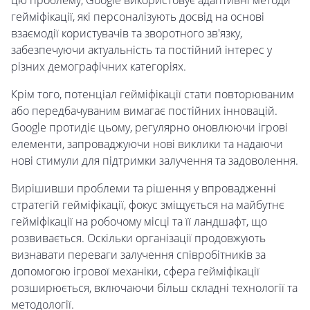
цю проблему, Google використовує адаптивні методи
гейміфікації, які персоналізують досвід на основі
взаємодії користувачів та зворотного зв'язку,
забезпечуючи актуальність та постійний інтерес у
різних демографічних категоріях.
Крім того, потенціал гейміфікації стати повторюваним
або передбачуваним вимагає постійних інновацій.
Google протидіє цьому, регулярно оновлюючи ігрові
елементи, запроваджуючи нові виклики та надаючи
нові стимули для підтримки залучення та задоволення.
Вирішивши проблеми та рішення у впровадженні
стратегій гейміфікації, фокус зміщується на майбутнє
гейміфікації на робочому місці та її ландшафт, що
розвивається. Оскільки організації продовжують
визнавати переваги залучення співробітників за
допомогою ігрової механіки, сфера гейміфікації
розширюється, включаючи більш складні технології та
методології.