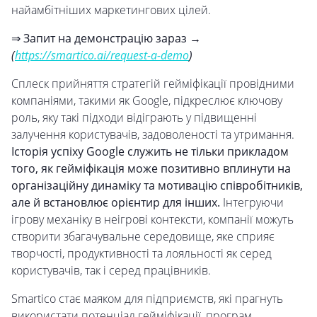
найамбітніших маркетингових цілей.
⇒ Запит на демонстрацію зараз →
(
https://smartico.ai/request-a-demo
)
Сплеск прийняття стратегій гейміфікації провідними
компаніями, такими як Google, підкреслює ключову
роль, яку такі підходи відіграють у підвищенні
залучення користувачів, задоволеності та утримання.
Історія успіху Google служить не тільки прикладом
того, як гейміфікація може позитивно вплинути на
організаційну динаміку та мотивацію співробітників,
але й встановлює орієнтир для інших.
Інтегруючи
ігрову механіку в неігрові контексти, компанії можуть
створити збагачувальне середовище, яке сприяє
творчості, продуктивності та лояльності як серед
користувачів, так і серед працівників.
Smartico стає маяком для підприємств, які прагнуть
використати потенціал гейміфікації, програм