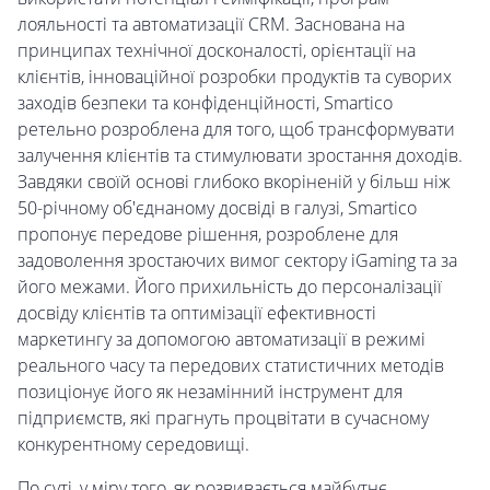
лояльності та автоматизації CRM. Заснована на
принципах технічної досконалості, орієнтації на
клієнтів, інноваційної розробки продуктів та суворих
заходів безпеки та конфіденційності, Smartico
ретельно розроблена для того, щоб трансформувати
залучення клієнтів та стимулювати зростання доходів.
Завдяки своїй основі глибоко вкоріненій у більш ніж
50-річному об'єднаному досвіді в галузі, Smartico
пропонує передове рішення, розроблене для
задоволення зростаючих вимог сектору iGaming та за
його межами. Його прихильність до персоналізації
досвіду клієнтів та оптимізації ефективності
маркетингу за допомогою автоматизації в режимі
реального часу та передових статистичних методів
позиціонує його як незамінний інструмент для
підприємств, які прагнуть процвітати в сучасному
конкурентному середовищі.
По суті, у міру того, як розвивається майбутнє