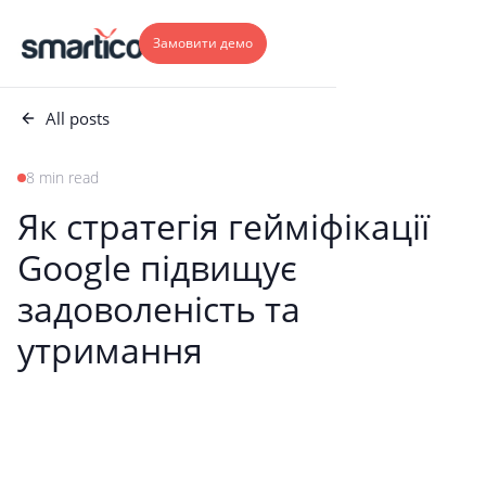
Замовити демо
All posts
8 min read
Як стратегія гейміфікації
Google підвищує
задоволеність та
утримання