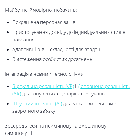
Майбутнє, ймовірно, побачить:
Покращена персоналізація
Пристосування досвіду до індивідуальних стилів
навчання
Адаптивні рівні складності для завдань
Відстеження особистих досягнень
Інтеграція з новими технологіями
Віртуальна реальність (VR)
і
Доповнена реальність
(AR)
для занурених сценаріїв тренувань
Штучний інтелект (AI)
для механізмів динамічного
зворотного зв'язку
Зосередьтеся на психічному та емоційному
самопочутті