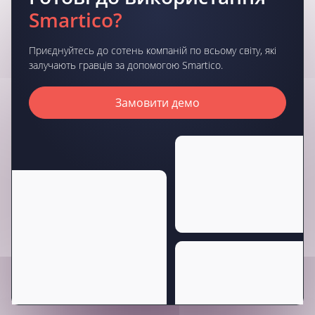
Smartico?
Приєднуйтесь до сотень компаній по всьому світу, які
залучають гравців за допомогою Smartico.
Замовити демо