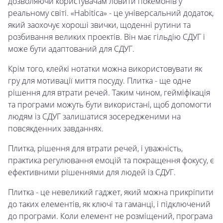
дозволяючи користувачам ловити покемонів у
реальному світі. «Habitica» - це універсальний додаток,
який заохочує хороші звички, щоденні рутини та
розбивання великих проектів. Він має гільдію СДУГ і
може бути адаптований для СДУГ.
Крім того, клейкі нотатки можна використовувати як
гру для мотивації миття посуду. Плитка - ще одне
рішення для втрати речей. Таким чином, гейміфікація
та програми можуть бути використані, щоб допомогти
людям із СДУГ залишатися зосередженими на
повсякденних завданнях.
Плитка, рішення для втрати речей, і уважність,
практика регулювання емоцій та покращення фокусу, є
ефективними рішеннями для людей із СДУГ.
Плитка - це невеликий гаджет, який можна прикріпити
до таких елементів, як ключі та гаманці, і підключений
до програми. Коли елемент не розміщений, програма