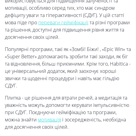
використовується для підвищення залученості та
мотивації, особливо серед тих, хто має синдром
дефіциту уваги та гіперактивності (СДУГ). У цій статті
мова піде про
переваги гейміфікації
та різні програми
та рішення, доступні для підвищення рівня життя та
досягнення своїх цілей.
Популярні програми, такі як «Зомбі! Біжи! , «Epic Win» та
«Super Better» допомагають зробити такі заходи, як біг
та відновлення, більш приємними. Крім того, Habitica -
це універсальний додаток, який заохочує хороші
звички та щоденні процедури і навіть має гільдію
СДУГ.
Плитка - це рішення для втрати речей, а медитація та
уважність можуть допомогти керувати імпульсивністю
при СДУГ. Поєднуючи гейміфікацію та програми,
можна знайти
мотивація
і зосередженість, необхідна
для досягнення своїх цілей.