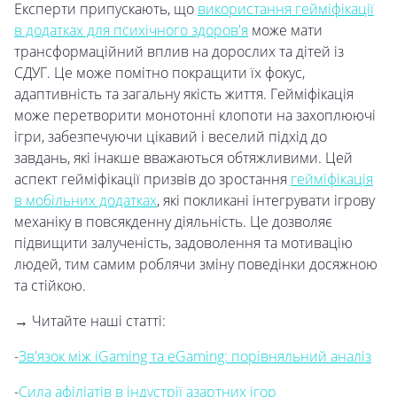
Експерти припускають, що
використання гейміфікації
в додатках для психічного здоров'я
може мати
трансформаційний вплив на дорослих та дітей із
СДУГ. Це може помітно покращити їх фокус,
адаптивність та загальну якість життя. Гейміфікація
може перетворити монотонні клопоти на захоплюючі
ігри, забезпечуючи цікавий і веселий підхід до
завдань, які інакше вважаються обтяжливими. Цей
аспект гейміфікації призвів до зростання
гейміфікація
в мобільних додатках
, які покликані інтегрувати ігрову
механіку в повсякденну діяльність. Це дозволяє
підвищити залученість, задоволення та мотивацію
людей, тим самим роблячи зміну поведінки досяжною
та стійкою.
→ Читайте наші статті:
-
Зв'язок між iGaming та eGaming: порівняльний аналіз
-
Сила афіліатів в індустрії азартних ігор