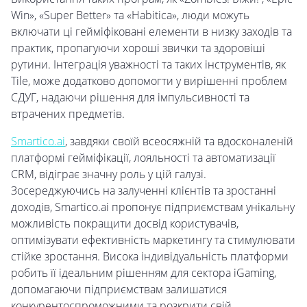
Win», «Super Better» та «Habitica», люди можуть
включати ці гейміфіковані елементи в низку заходів та
практик, пропагуючи хороші звички та здоровіші
рутини. Інтеграція уважності та таких інструментів, як
Tile, може додатково допомогти у вирішенні проблем
СДУГ, надаючи рішення для імпульсивності та
втрачених предметів.
Smartico.ai
, завдяки своїй всеосяжній та вдосконаленій
платформі гейміфікації, лояльності та автоматизації
CRM, відіграє значну роль у цій галузі.
Зосереджуючись на залученні клієнтів та зростанні
доходів, Smartico.ai пропонує підприємствам унікальну
можливість покращити досвід користувачів,
оптимізувати ефективність маркетингу та стимулювати
стійке зростання. Висока індивідуальність платформи
робить її ідеальним рішенням для сектора iGaming,
допомагаючи підприємствам залишатися
конкурентоспроможними та розкрити свій