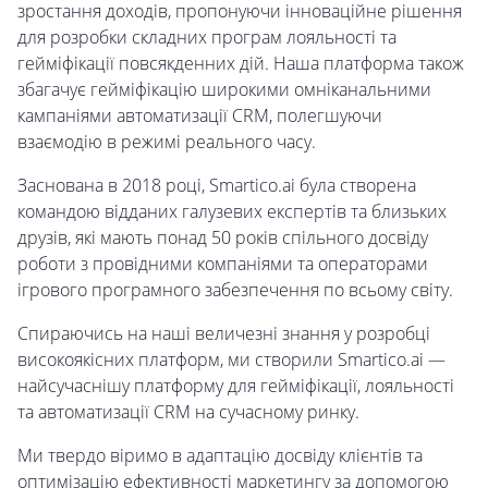
зростання доходів, пропонуючи інноваційне рішення
для розробки складних програм лояльності та
гейміфікації повсякденних дій. Наша платформа також
збагачує гейміфікацію широкими омніканальними
кампаніями автоматизації CRM, полегшуючи
взаємодію в режимі реального часу.
Заснована в 2018 році, Smartico.ai була створена
командою відданих галузевих експертів та близьких
друзів, які мають понад 50 років спільного досвіду
роботи з провідними компаніями та операторами
ігрового програмного забезпечення по всьому світу.
Спираючись на наші величезні знання у розробці
високоякісних платформ, ми створили Smartico.ai —
найсучаснішу платформу для гейміфікації, лояльності
та автоматизації CRM на сучасному ринку.
Ми твердо віримо в адаптацію досвіду клієнтів та
оптимізацію ефективності маркетингу за допомогою