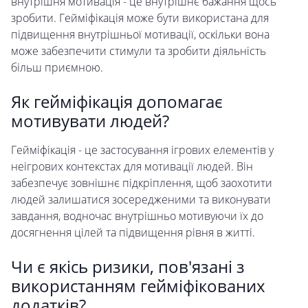
внутрішня мотивація - це внутрішнє бажання щось
зробити. Гейміфікація може бути використана для
підвищення внутрішньої мотивації, оскільки вона
може забезпечити стимули та зробити діяльність
більш приємною.
Як гейміфікація допомагає
мотивувати людей?
Гейміфікація - це застосування ігрових елементів у
неігрових контекстах для мотивації людей. Він
забезпечує зовнішнє підкріплення, щоб заохотити
людей залишатися зосередженими та виконувати
завдання, водночас внутрішньо мотивуючи їх до
досягнення цілей та підвищення рівня в житті.
Чи є якісь ризики, пов'язані з
використанням гейміфікованих
додатків?