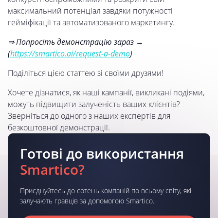
максимальний потенціал завдяки потужності
гейміфікації та автоматизованого маркетингу.
⇒ Попросіть демонстрацію зараз →
(
https://smartico.ai/request-a-demo
)
Поділіться цією статтею зі своїми друзями!
Хочете дізнатися, як наші кампанії, викликані подіями,
можуть підвищити залученість ваших клієнтів?
Зверніться до одного з наших експертів для
безкоштовної демонстрації.
Готові до використання
Smartico?
Приєднуйтесь до сотень компаній по всьому світу, які
залучають гравців за допомогою Smartico.