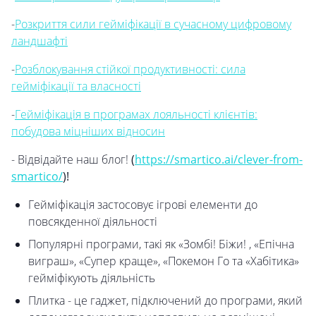
-
Розкриття сили гейміфікації в сучасному цифровому
ландшафті
-
Розблокування стійкої продуктивності: сила
гейміфікації та власності
-
Гейміфікація в програмах лояльності клієнтів:
побудова міцніших відносин
- Відвідайте наш блог!
(
https://smartico.ai/clever-from-
smartico/
)!
Гейміфікація застосовує ігрові елементи до
повсякденної діяльності
Популярні програми, такі як «Зомбі! Біжи! , «Епічна
виграш», «Супер краще», «Покемон Го та «Хабітика»
гейміфікують діяльність
Плитка - це гаджет, підключений до програми, який