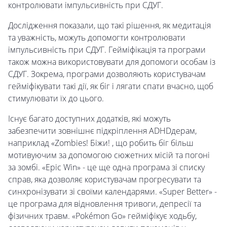
контролювати імпульсивність при СДУГ.
Дослідження показали, що такі рішення, як медитація
та уважність, можуть допомогти контролювати
імпульсивність при СДУГ. Гейміфікація та програми
також можна використовувати для допомоги особам із
СДУГ. Зокрема, програми дозволяють користувачам
гейміфікувати такі дії, як біг і лягати спати вчасно, щоб
стимулювати їх до цього.
Існує багато доступних додатків, які можуть
забезпечити зовнішнє підкріплення ADHDдерам,
наприклад «Zombies! Біжи! , що робить біг більш
мотивуючим за допомогою сюжетних місій та погоні
за зомбі. «Epic Win» - це ще одна програма зі списку
справ, яка дозволяє користувачам прогресувати та
синхронізувати зі своїми календарями. «Super Better» -
це програма для відновлення тривоги, депресії та
фізичних травм. «Pokémon Go» гейміфікує ходьбу,