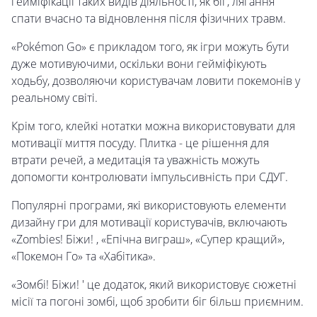
гейміфікації таких видів діяльності, як біг, лягання
спати вчасно та відновлення після фізичних травм.
«Pokémon Go» є прикладом того, як ігри можуть бути
дуже мотивуючими, оскільки вони гейміфікують
ходьбу, дозволяючи користувачам ловити покемонів у
реальному світі.
Крім того, клейкі нотатки можна використовувати для
мотивації миття посуду. Плитка - це рішення для
втрати речей, а медитація та уважність можуть
допомогти контролювати імпульсивність при СДУГ.
Популярні програми, які використовують елементи
дизайну гри для мотивації користувачів, включають
«Zombies! Біжи! , «Епічна виграш», «Супер кращий»,
«Покемон Го» та «Хабітика».
«Зомбі! Біжи! ' це додаток, який використовує сюжетні
місії та погоні зомбі, щоб зробити біг більш приємним.