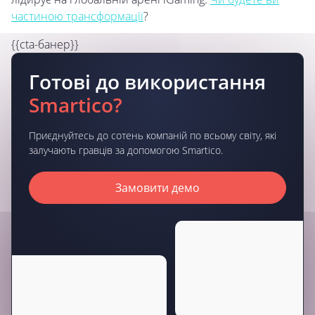
частиною трансформації
?
{{cta-банер}}
Готові до використання
Smartico?
Приєднуйтесь до сотень компаній по всьому світу, які
залучають гравців за допомогою Smartico.
Замовити демо