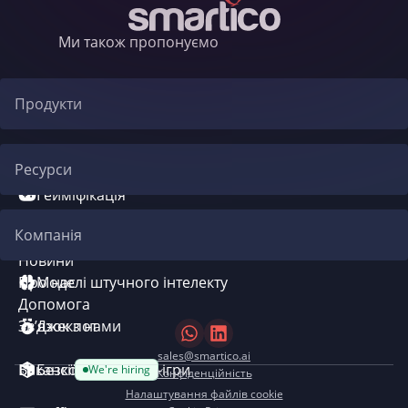
Ми також пропонуємо
Продукти
Автоматизація CRM
Ресурси
Гейміфікація
Блог
Компанія
Система бонусів
Новини
Про нас
Моделі штучного інтелекту
Допомога
Зв’язок з нами
Джекпот
sales@smartico.ai
Вакансії
Безкоштовні міні-ігри
We're hiring
Конфіденційність
Налаштування файлів cookie