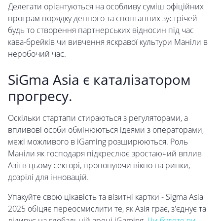
Делегати орієнтуються на особливу суміш офіційних
програм порядку денного та спонтанних зустрічей -
будь то створення партнерських відносин під час
кава-брейків чи вивчення яскравої культури Маніли в
неробочий час.
SiGma Asia є каталізатором
прогресу.
Оскільки стартапи стираються з регуляторами, а
впливові особи обмінюються ідеями з операторами,
межі можливого в iGaming розширюються. Роль
Маніли як господаря підкреслює зростаючий вплив
Азії в цьому секторі, пропонуючи вікно на ринки,
дозрілі для інновацій.
Упакуйте свою цікавість та візитні картки - Sigma Asia
2025 обіцяє переосмислити те, як Азія грає, з'єднує та
лідирує на глобальній арені iGaming.
Чи будете ви