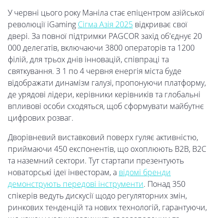
У червні цього року Маніла стає епіцентром азійської
революції iGaming
Сігма Азія 2025
відкриває свої
двері. За повної підтримки PAGCOR захід об'єднує 20
000 делегатів, включаючи 3800 операторів та 1200
філій, для трьох днів інновацій, співпраці та
святкування. З 1 по 4 червня енергія міста буде
відображати динамізм галузі, пропонуючи платформу,
де урядові лідери, керівники керівників та глобальні
впливові особи сходяться, щоб сформувати майбутнє
цифрових розваг.
Дворівневий виставковий поверх гуляє активністю,
приймаючи 450 експонентів, що охоплюють B2B, B2C
та наземний сектори. Тут стартапи презентують
новаторські ідеї інвесторам, а
відомі бренди
демонструють передові інструменти
. Понад 350
спікерів ведуть дискусії щодо регуляторних змін,
ринкових тенденцій та нових технологій, гарантуючи,