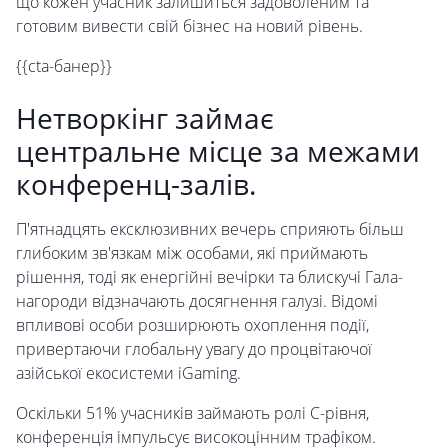
що кожен учасник залишиться задоволеним та
готовим вивести свій бізнес на новий рівень.
{{cta-банер}}
Нетворкінг займає
центральне місце за межами
конференц-залів.
П'ятнадцять ексклюзивних вечерь сприяють більш
глибоким зв'язкам між особами, які приймають
рішення, тоді як енергійні вечірки та блискучі Гала-
нагороди відзначають досягнення галузі. Відомі
впливові особи розширюють охоплення події,
привертаючи глобальну увагу до процвітаючої
азійської екосистеми iGaming.
Оскільки 51% учасників займають ролі C-рівня,
конференція імпульсує високоцінним трафіком.