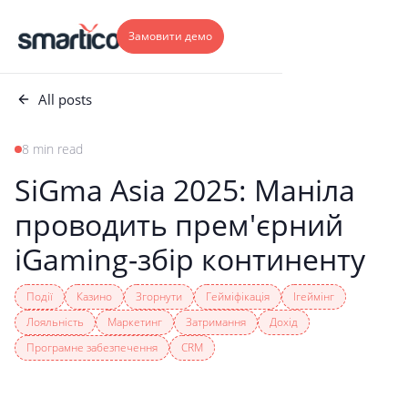
Замовити демо
All posts
8 min read
SiGma Asia 2025: Маніла
проводить прем'єрний
іGaming-збір континенту
Події
Казино
Згорнути
Гейміфікація
Ігеймінг
Лояльність
Маркетинг
Затримання
Дохід
Програмне забезпечення
CRM