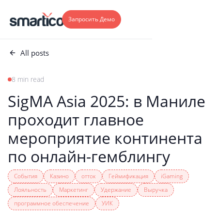
Запросить Демо
All posts
8 min read
SigMA Asia 2025: в Маниле
проходит главное
мероприятие континента
по онлайн-гемблингу
События
Казино
отток
Геймификация
iGaming
Лояльность
Маркетинг
Удержание
Выручка
программное обеспечение
УИК