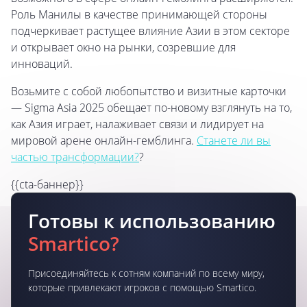
Роль Манилы в качестве принимающей стороны
подчеркивает растущее влияние Азии в этом секторе
и открывает окно на рынки, созревшие для
инноваций.
Возьмите с собой любопытство и визитные карточки
— Sigma Asia 2025 обещает по-новому взглянуть на то,
как Азия играет, налаживает связи и лидирует на
мировой арене онлайн-гемблинга.
Станете ли вы
частью трансформации?
?
{{cta-баннер}}
Готовы к использованию
Smartico?
Присоединяйтесь к сотням компаний по всему миру,
которые привлекают игроков с помощью Smartico.