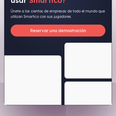
usar
Smartico?
Únete a los cientos de empresas de todo el mundo que
utilizan Smartico con sus jugadores.
Reservar una demostración