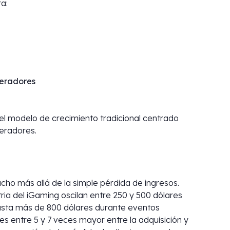
a:
peradores
el modelo de crecimiento tradicional centrado
peradores.
cho más allá de la simple pérdida de ingresos.
tria del iGaming oscilan entre 250 y 500 dólares
sta más de 800 dólares durante eventos
tes entre 5 y 7 veces mayor entre la adquisición y