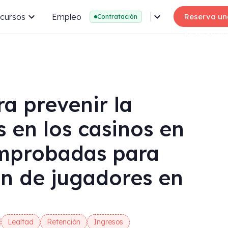
cursos
Empleo
Reserva un
Contratación
a prevenir la
 en los casinos en
comprobadas para
ón de jugadores en
Lealtad
Retención
Ingresos