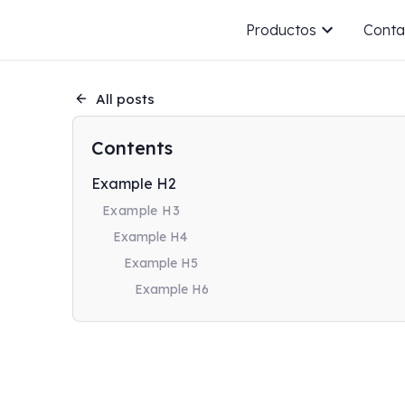
Productos
Conta
All posts
Contents
Example H2
Example H3
Example H4
Example H5
Example H6