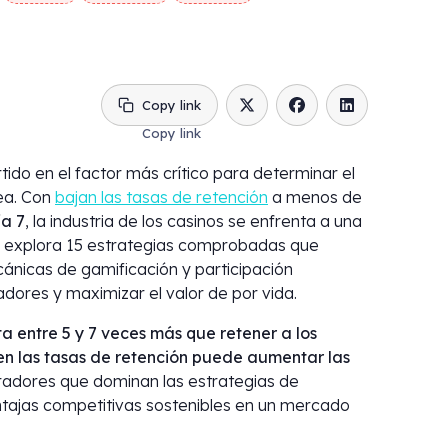
Copy link
ido en el factor más crítico para determinar el
nea. Con
bajan las tasas de retención
a menos de
ía 7
, la industria de los casinos se enfrenta a una
ada explora 15 estrategias comprobadas que
ecánicas de gamificación y participación
adores y maximizar el valor de por vida.
a entre 5 y 7 veces más que retener a los
n las tasas de retención puede aumentar las
eradores que dominan las estrategias de
ntajas competitivas sostenibles en un mercado