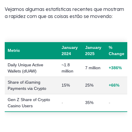
Vejamos algumas estatísticas recentes que mostram
a rapidez com que as coisas estão se movendo:
January
January
%
Metric
2024
2025
Change
Daily Unique Active
~1.8
7 million
+386%
Wallets (dUAW)
million
Share of iGaming
15%
25%
+66%
Payments via Crypto
Gen Z Share of Crypto
-
35%
-
Casino Users