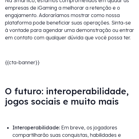
Na Smartico, estamos comprometidos em ajudar as
empresas de iGaming a melhorar a retenção e o
engajamento. Adoraríamos mostrar como nossa
plataforma pode beneficiar suas operações. Sinta-se
à vontade para agendar uma demonstração ou entrar
em contato com qualquer dúvida que você possa ter.
{{cta-banner}}
O futuro: interoperabilidade,
jogos sociais e muito mais
Interoperabilidade:
Em breve, os jogadores
compartilharão suas conquistas, habilidades e