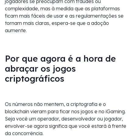
jogadores se preocupam com fraudes ou
complexidade, mas à medida que as plataformas
ficam mais fáceis de usar e as regulamentações se
tornam mais claras, espera-se que a adoção
aumente.
Por que agora é a hora de
abraçar os jogos
criptográficos
Os números não mentem, a criptografia e o
blockchain vieram para ficar nos jogos e no iGaming.
Seja você um operador, desenvolvedor ou jogador,
envolver-se agora significa que você estará à frente
da concorrência.