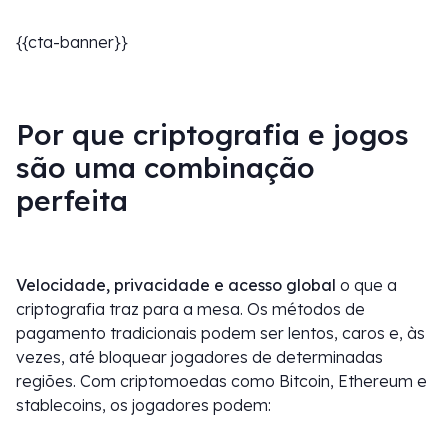
{{cta-banner}}
Por que criptografia e jogos
são uma combinação
perfeita
Velocidade, privacidade e acesso global
o que a
criptografia traz para a mesa. Os métodos de
pagamento tradicionais podem ser lentos, caros e, às
vezes, até bloquear jogadores de determinadas
regiões. Com criptomoedas como Bitcoin, Ethereum e
stablecoins, os jogadores podem: