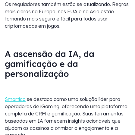
Os reguladores também estão se atualizando. Regras
mais claras na Europa, nos EUA e na Ásia estão
tornando mais seguro e fácil para todos usar
criptomoedas em jogos.
A ascensão da IA, da
gamificação e da
personalização
Smartico
se destaca como uma solução líder para
operadoras de iGaming, oferecendo uma plataforma
completa de CRM e gamificação. Suas ferramentas
baseadas em IA fornecem insights acionáveis que
ajudam os cassinos a otimizar o engajamento e a