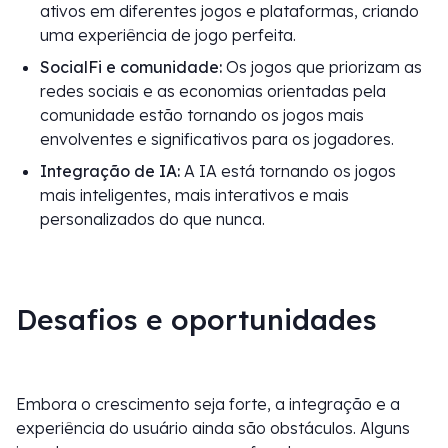
ativos em diferentes jogos e plataformas, criando
uma experiência de jogo perfeita.
SocialFi e comunidade:
Os jogos que priorizam as
redes sociais e as economias orientadas pela
comunidade estão tornando os jogos mais
envolventes e significativos para os jogadores.
Integração de IA:
A IA está tornando os jogos
mais inteligentes, mais interativos e mais
personalizados do que nunca.
Desafios e oportunidades
Embora o crescimento seja forte, a integração e a
experiência do usuário ainda são obstáculos. Alguns