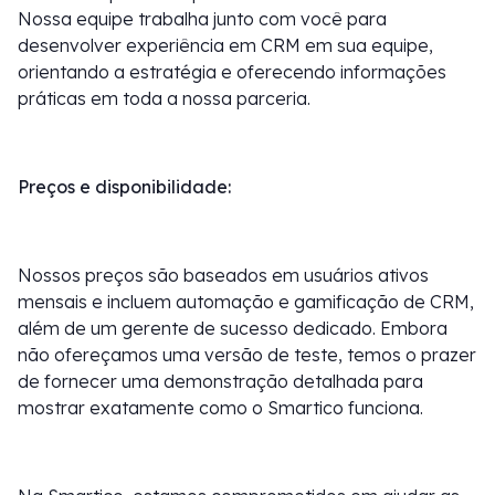
Nossa equipe trabalha junto com você para
desenvolver experiência em CRM em sua equipe,
orientando a estratégia e oferecendo informações
práticas em toda a nossa parceria.
Preços e disponibilidade:
Nossos preços são baseados em usuários ativos
mensais e incluem automação e gamificação de CRM,
além de um gerente de sucesso dedicado. Embora
não ofereçamos uma versão de teste, temos o prazer
de fornecer uma demonstração detalhada para
mostrar exatamente como o Smartico funciona.