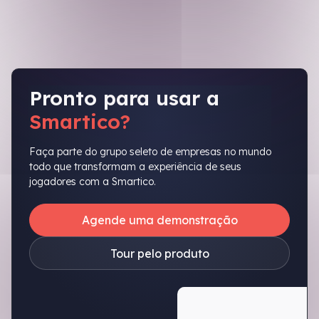
Pronto para usar a
Smartico?
Faça parte do grupo seleto de empresas no mundo
todo que transformam a experiência de seus
jogadores com a Smartico.
Agende uma demonstração
Tour pelo produto